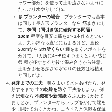
ャワー部分）を使って土を流さないように
たっぷり水やりしてね。
🪴
プランターの場合
：プランターでも基本
は同じ！長方形プランターなら
筋まき
にし
て、
株間（間引き後に確保する間隔）
10cm
程度を目安に筋を2〜3本作るといい
よ。丸い鉢なら直径にもよるけど、直径
20cmなら
3カ所くらい
種をまくスポットを
分けて、1カ所に4〜5粒ずつまくといい感じ
😊 種が多すぎると後で混み合うから注意。
土をかぶせる深さや水やりの仕方は地植え
と同じだよ。
発芽までの工夫
：種をまいて水をあげたら、発
芽するまで
土の乾燥を防ぐ
工夫をしよう。例
えば畑なら
不織布や新聞紙
をふんわりかけて
おくとか、プランターならラップをかけて端を
少し開けておくとかね。こうすると保湿＆保温