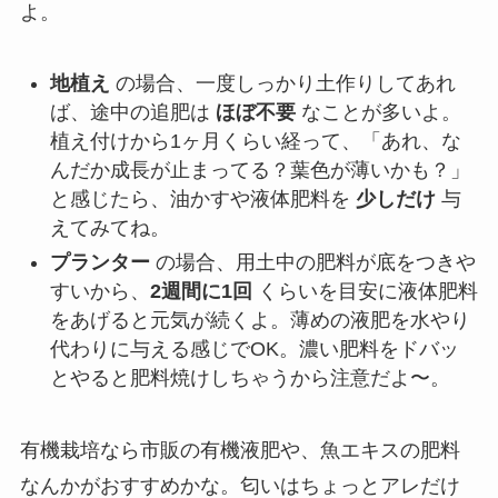
よ。
地植え
の場合、一度しっかり土作りしてあれ
ば、途中の追肥は
ほぼ不要
なことが多いよ。
植え付けから1ヶ月くらい経って、「あれ、な
んだか成長が止まってる？葉色が薄いかも？」
と感じたら、油かすや液体肥料を
少しだけ
与
えてみてね。
プランター
の場合、用土中の肥料が底をつきや
すいから、
2週間に1回
くらいを目安に液体肥料
をあげると元気が続くよ。薄めの液肥を水やり
代わりに与える感じでOK。濃い肥料をドバッ
とやると肥料焼けしちゃうから注意だよ〜。
有機栽培なら市販の有機液肥や、魚エキスの肥料
なんかがおすすめかな。匂いはちょっとアレだけ