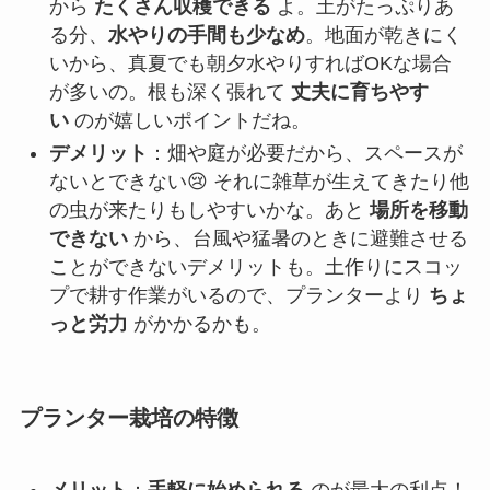
から
たくさん収穫できる
よ。土がたっぷりあ
る分、
水やりの手間も少なめ
。地面が乾きにく
いから、真夏でも朝夕水やりすればOKな場合
が多いの。根も深く張れて
丈夫に育ちやす
い
のが嬉しいポイントだね。
デメリット
：畑や庭が必要だから、スペースが
ないとできない😢 それに雑草が生えてきたり他
の虫が来たりもしやすいかな。あと
場所を移動
できない
から、台風や猛暑のときに避難させる
ことができないデメリットも。土作りにスコッ
プで耕す作業がいるので、プランターより
ちょ
っと労力
がかかるかも。
プランター栽培の特徴
メリット
：
手軽に始められる
のが最大の利点！