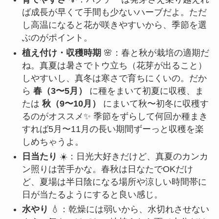
ば成長が早くて手間も少ないハーブだよ。ただ
し高温になると花が咲きやすいから、季節を選
ぶのがポイント。
植え付け・収穫時期
🌸：春と秋が栽培の適期だ
ね。真夏は暑さでトウ立ち（花芽が出ること）
しやすいし、真冬は寒さで育ちにくいの。だか
ら
春（3〜5月）
に種をまいて初夏に収穫、ま
たは
秋（9〜10月）
にまいて秋〜初冬に収穫す
るのがオススメ✨ 季節をずらして何回か種まき
すれば5月〜11月の長い期間ずーっと収穫を楽
しめちゃうよ。
日当たり
☀️：日光大好きだけど、真夏のカンカ
ン照りは苦手かな。春秋は日なたでOKだけ
ど、夏場は半日陰になる場所や涼しい時間帯に
日が当たるようにすると良い感じ。
水やり
💧：乾燥には弱いから、水切れさせない