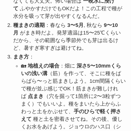
なくても大丈夫。怖い場合は
一晩水に浸け
て
ふやかすだけでもOKだよ！この工程で種が
水分を吸って芽が出やすくなるんだ。
種まきの適期
：春なら
3〜5月
, 秋なら
9〜10
月
がまき時だよ。発芽適温は15〜25℃くらい
だから、その範囲なら季節外でも芽は出るけ
ど、暑すぎ寒すぎは避けてね。
まき方
：
🏡
地植えの場合
：畑に
深さ5〜10mmくら
いの浅い溝
（筋）を作って、そこに種をぱ
らぱら〜っと筋まきしよう。1cm間隔くらい
で種が並ぶ感じでOK！筋まきが難しけれ
ば
点まき
（穴を掘って1箇所に2〜3粒ずつ
まく）でもいいよ。種をまいたら上からふ
わっと土をかぶせて、
手のひらで軽く押さ
えて
種と土を密着させてね。その後、優し
くお水をあげよう。ジョウロのハス口（シ