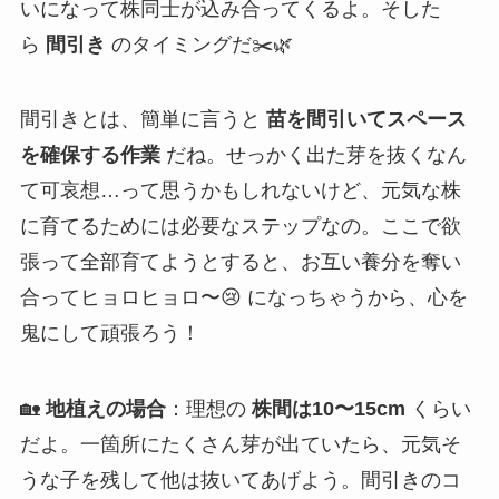
いになって株同士が込み合ってくるよ。そした
ら
間引き
のタイミングだ✂️🌿
間引きとは、簡単に言うと
苗を間引いてスペース
を確保する作業
だね。せっかく出た芽を抜くなん
て可哀想…って思うかもしれないけど、元気な株
に育てるためには必要なステップなの。ここで欲
張って全部育てようとすると、お互い養分を奪い
合ってヒョロヒョロ〜😢 になっちゃうから、心を
鬼にして頑張ろう！
🏡
地植えの場合
：理想の
株間は10〜15cm
くらい
だよ。一箇所にたくさん芽が出ていたら、元気そ
うな子を残して他は抜いてあげよう。間引きのコ