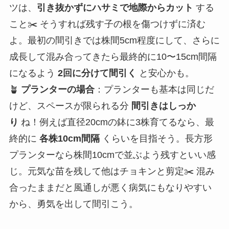
ツは、
引き抜かずにハサミで地際からカット
する
こと✂️ そうすれば残す子の根を傷つけずに済む
よ。最初の間引きでは株間5cm程度にして、さらに
成長して混み合ってきたら最終的に10〜15cm間隔
になるよう
2回に分けて間引く
と安心かも。
🪴
プランターの場合
：プランターも基本は同じだ
けど、スペースが限られる分
間引きはしっか
り
ね！例えば直径20cmの鉢に3株育てるなら、最
終的に
各株10cm間隔
くらいを目指そう。長方形
プランターなら株間10cmで並ぶよう残すといい感
じ。元気な苗を残して他はチョキンと剪定✂️ 混み
合ったままだと風通しが悪く病気にもなりやすい
から、勇気を出して間引こう。