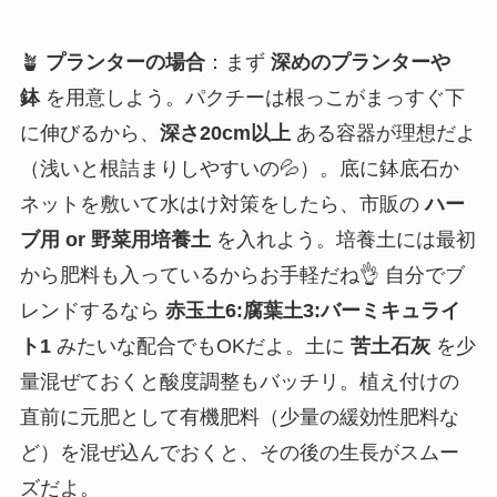
🪴
プランターの場合
：まず
深めのプランターや
鉢
を用意しよう。パクチーは根っこがまっすぐ下
に伸びるから、
深さ20cm以上
ある容器が理想だよ
（浅いと根詰まりしやすいの💦）。底に鉢底石か
ネットを敷いて水はけ対策をしたら、市販の
ハー
ブ用 or 野菜用培養土
を入れよう。培養土には最初
から肥料も入っているからお手軽だね👌 自分でブ
レンドするなら
赤玉土6:腐葉土3:バーミキュライ
ト1
みたいな配合でもOKだよ。土に
苦土石灰
を少
量混ぜておくと酸度調整もバッチリ。植え付けの
直前に元肥として有機肥料（少量の緩効性肥料な
ど）を混ぜ込んでおくと、その後の生長がスムー
ズだよ。