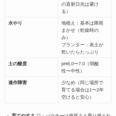
の直射日光は避け
る）
水やり
地植え：基本は降雨
まかせ（乾燥時の
み）
プランター：表土が
乾いたらたっぷり
土の酸度
pH6.0〜7.0（弱酸
性〜中性）
連作障害
少なめ（同じ場所で
育てる場合は1〜2年
空けると安心）
育てやすさ
💡：パクチーは発芽さえ乗り越えれ