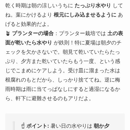
乾く時期は朝の涼しいうちに
たっぷり水やり
して
ね。葉にかけるより
根元にしみ込ませるように
あ
げると効果的だよ。
🪴
プランターの場合
：プランター栽培では
土の表
面が乾いたら水やり
が鉄則！特に夏場は朝夕のチ
ェックを欠かさないで。朝見て乾いていたらたっ
ぷり、夕方また乾いていたらもう一度、という感
じでこまめにケアしよう。受け皿に溜まった水は
根腐れのもとだから、しっかり捨ててね。逆に梅
雨時期は雨に当てっぱなしにすると過湿になるか
ら、軒下に避難させるのもアリだよ。
☝️
ポイント:
暑い日の水やりは
朝か夕