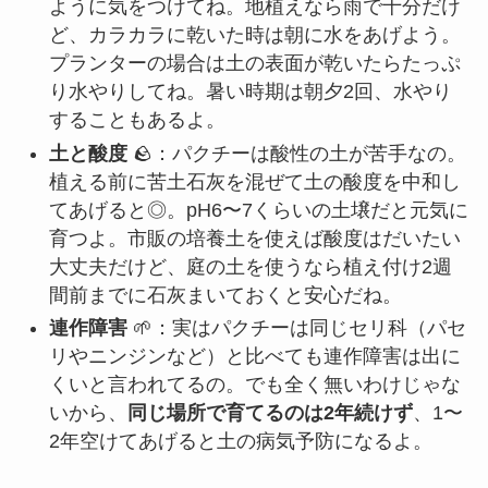
ように気をつけてね。地植えなら雨で十分だけ
ど、カラカラに乾いた時は朝に水をあげよう。
プランターの場合は土の表面が乾いたらたっぷ
り水やりしてね。暑い時期は朝夕2回、水やり
することもあるよ。
土と酸度
🪨：パクチーは酸性の土が苦手なの。
植える前に苦土石灰を混ぜて土の酸度を中和し
てあげると◎。pH6〜7くらいの土壌だと元気に
育つよ。市販の培養土を使えば酸度はだいたい
大丈夫だけど、庭の土を使うなら植え付け2週
間前までに石灰まいておくと安心だね。
連作障害
🌱：実はパクチーは同じセリ科（パセ
リやニンジンなど）と比べても連作障害は出に
くいと言われてるの。でも全く無いわけじゃな
いから、
同じ場所で育てるのは2年続けず
、1〜
2年空けてあげると土の病気予防になるよ。