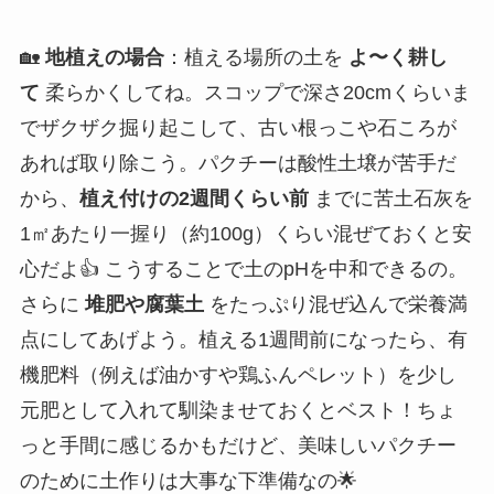
🏡
地植えの場合
：植える場所の土を
よ〜く耕し
て
柔らかくしてね。スコップで深さ20cmくらいま
でザクザク掘り起こして、古い根っこや石ころが
あれば取り除こう。パクチーは酸性土壌が苦手だ
から、
植え付けの2週間くらい前
までに苦土石灰を
1㎡あたり一握り（約100g）くらい混ぜておくと安
心だよ👍 こうすることで土のpHを中和できるの。
さらに
堆肥や腐葉土
をたっぷり混ぜ込んで栄養満
点にしてあげよう。植える1週間前になったら、有
機肥料（例えば油かすや鶏ふんペレット）を少し
元肥として入れて馴染ませておくとベスト！ちょ
っと手間に感じるかもだけど、美味しいパクチー
のために土作りは大事な下準備なの🌟