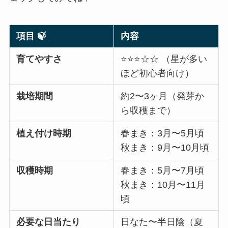
項目 🍃
内容
育てやすさ
⭐⭐⭐☆☆ （星が多い
ほど初心者向け）
栽培期間
約2〜3ヶ月（発芽か
ら収穫まで）
植え付け時期
春まき：3月〜5月頃
秋まき：9月〜10月頃
収穫時期
春まき：5月〜7月頃
秋まき：10月〜11月
頃
必要な日当たり
日なた〜半日陰（夏