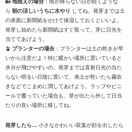
🏡
地植えの場合
：雨が降らない日が続くような
ら
朝の涼しいうちに水やり
してね。発芽までは土
の表面に新聞紙をかけて保湿しておくといいよ。
発芽し始めたら新聞紙はすぐ取って、芽に日光を
当ててあげよう。
🪴
プランターの場合
：プランターは土の乾きが早
いから注意だよ！特に暖かい場所に置いていると
水分が飛びやすいの。発芽までは直射日光の当た
らない明るい日陰に置いて、表土が乾いたら霧吹
きなどでこまめに潤してあげよう。ラップやビニ
ールで覆っていた場合も、芽が出たら外して日当
たりの良い場所に移してね。
発芽したら…
小さなかわいい双葉が顔を出したら