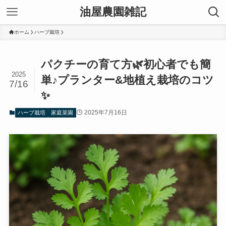
油屋農園雑記
ホーム
ハーブ栽培
パクチーの育て方🌿初心者でも簡
2025
単♪プランター&地植え栽培のコツ
7/16
✨
2025年7月16日
ハーブ栽培
家庭菜園