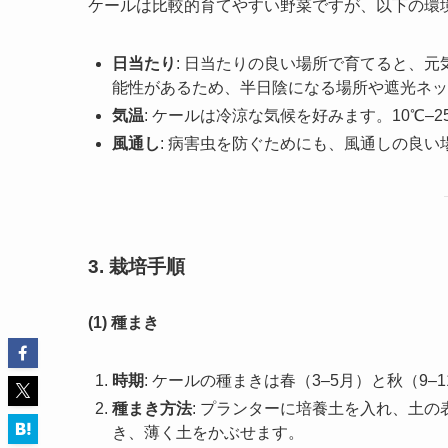
ケールは比較的育てやすい野菜ですが、以下の環
日当たり
: 日当たりの良い場所で育てると、
能性があるため、半日陰になる場所や遮光ネッ
気温
: ケールは冷涼な気候を好みます。10℃
風通し
: 病害虫を防ぐためにも、風通しの良
3. 栽培手順
(1) 種まき
時期
: ケールの種まきは春（3–5月）と秋（9–
種まき方法
: プランターに培養土を入れ、土の
き、薄く土をかぶせます。