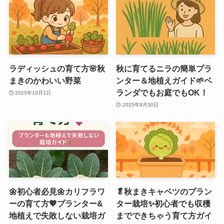
ラディッシュの育て方🌸秋
秋に育てるニラの簡単プラ
まきのかわいい野菜
ンター＆地植えガイド🌱ベ
ランダでもお庭でもOK！
2025年10月1日
2025年9月30日
🌼初心者必見🌼カリフラワ
🥬秋まきキャベツのプラン
ーの育て方💖プランター&
ター栽培✨初心者でも収穫
地植えで失敗しない栽培ガ
までできちゃう育て方ガイ