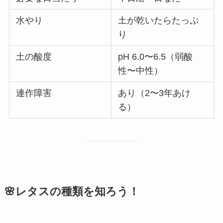
水やり
土が乾いたらたっぷ
り
土の酸度
pH 6.0〜6.5（弱酸
性〜中性）
連作障害
あり（2〜3年あけ
る）
🌸レタスの種類を知ろう！