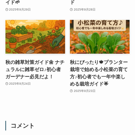
イド🌱
ド
2025年9月29日
2025年9月28日
秋の雑草対策ガイド🌼 ナチ
秋にぴったり🍁プランター
ュラルに雑草ゼロ♪初心者
栽培で始める小松菜の育て
ガーデナー必見だよ！
方♪初心者でも一年中楽し
める栽培ガイド🌟
2025年9月24日
2025年9月23日
コメント