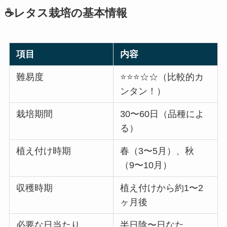
☕レタス栽培の基本情報
項目
内容
難易度
⭐⭐⭐☆☆（比較的カ
ンタン！）
栽培期間
30〜60日（品種によ
る）
植え付け時期
春（3〜5月）、秋
（9〜10月）
収穫時期
植え付けから約1〜2
ヶ月後
必要な日当たり
半日陰〜日なた