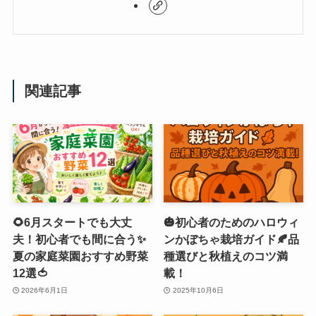
関連記事
🌻6月スタートでも大丈
🎃初心者のためのハロウィ
夫！初心者でも間に合う✨
ンかぼちゃ栽培ガイド🍂品
夏の家庭菜園おすすめ野菜
種選びと秋植えのコツ満
12選🍅
載！
2026年6月1日
2025年10月6日