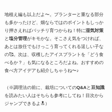
地植え編も以上だよ〜。プランターと重なる部分
も多かったけど、畑ならではのポイントもしっか
り押さえればバッチリ育つからね！特に
湿気対策
と
塩分管理
がキモかな。そこさえ気をつければ、
あとは放任でもけっこう育ってくれる逞しい子な
の🥰。次は、収穫したアイスプラントを「どう食
べるか？」も気になるところだよね。おすすめの
食べ方アイデアも紹介しちゃうね〜♪
（※調理法の前に、栽培についての
Q&A
と
豆知識
を読みたい人はそちらも参考にしてね！目次から
ジャンプできるよ🔝）