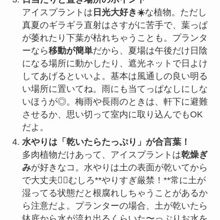
アイスプラントは
日光大好き☀️
な植物。ただし
真夏のギラギラ直射はさすがに苦手で、葉っぱ
が萎れたり下葉が枯れちゃうことも。プランタ
ーなら
移動が簡単
だから、夏場は午後だけ日陰
になる場所に動かしたり、遮光ネットで日よけ
してあげるといいよ。基本は風通しの良い明る
い場所に置いてね。雨にも当てっぱなしにしな
いほうが◎。梅雨や長雨のときは、軒下に避難
させるか、思い切って室内に取り込んでもOK
だよ。
水やりは「乾いたらたっぷり」が合言葉！
多肉植物だけあって、アイスプラントは
乾燥ぎ
み
が好きなコ。水やりは土の表面が乾いてから
で大丈夫🙆‍♀️むしろ**やりすぎ厳禁！**常に土が
湿ってる状態だと根腐れしちゃうことがあるか
ら注意だよ。プランターの場合、土が乾いたら
鉢底から水が流れ出るくらいた〜っぷりお水を