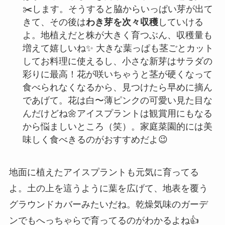
✂️します。そうすると脇からいっぱい芽が出て
きて、その後は
わき芽を次々収穫
していける
よ。地植えだと株が大きく育つぶん、収穫量も
増えて嬉しいね✨ 大きな葉っぱも茎ごとカット
してお料理に使えるし、小さな新芽はサラダの
彩りに最高！花が咲いちゃうと茎が硬くなって
食べられなくなるから、見つけたら早めに摘ん
であげて。花は白〜薄ピンクの可愛い見た目な
んだけどね🌼アイスプラントは観賞用にもなる
から悩ましいところ（笑）。家庭菜園的には美
味しく食べきるのがおすすめだよ😉
地面に植えたアイスプラントも元気に育ってる
よ。土の上を這うように葉を広げて、地表を覆う
グラウンドカバーみたいだね。乾燥気味のガーデ
ンでもへっちゃらで育ってるのがわかるよね👍