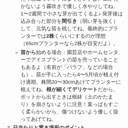
かないよう霧吹きで優しく水やりしてね。
1〜2週間で小さな芽が出てくるよ♪ 発芽後は
込み合った部分を
間引き
（弱い芽を抜く）
して、元気な苗を残してね。最終的にプラ
ンターでは
2株
くらいにするのが理想
（65cmプランターなら2株が目安だよ）。
苗から
始める場合：園芸店やホームセンタ
ーでアイスプラントの苗を売っていること
もあるよ（名前が「バラフ」などの場合
も）。苗が手に入ったら4〜5月頃が植え付
け適期。株間20〜30cmあけてプランターに
植えてね。
根が細くてデリケート
だから、
ポットから出すときは根鉢（土のかたま
り）を崩さないように注意！葉っぱもすご
く柔らかいから、傷つけないよう優しく扱
ってあげてね。
日当たりと置き場所のポイント