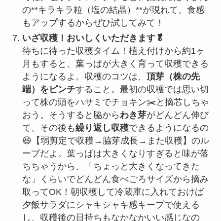
の**キラキラ粒（塩の結晶）**が現れて、食感
もアップするからぜひ試してみて！
いざ収穫！おいしくいただきます🥬
待ちに待った収穫タイム！植え付けから約1ヶ
月もすると、葉っぱが大きく育って収穫できる
ようになるよ。収穫のコツは、
頂芽（株の先
端）をピンチ
すること。最初の収穫では思い切
って株の頭をハサミでチョキン✂️と摘芯しちゃ
おう。そうすると脇から
わき芽
がどんどん伸び
て、その後も
繰り返し収穫
できるようになるの
😆【弱剪定で収穫→脇芽成長→また収穫】のル
ープだよ。葉っぱは大きくなりすぎると味が落
ちちゃうから、「ちょっと大きくなってきた
な」くらいでどんどん食べごろサイズから摘み
取ってOK！朝収穫して冷蔵庫に入れておけば
夕飯サラダにシャキシャキ感キープで使える
し、収穫後の日持ちもなかなかいい感じなの