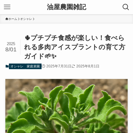
油屋農園雑記
ホーム
オシャレ
🌵プチプチ食感が楽しい！食べら
2025
れる多肉アイスプラントの育て方
8/01
ガイド🌱✨
2025年7月31日
2025年8月1日
オシャレ
家庭菜園