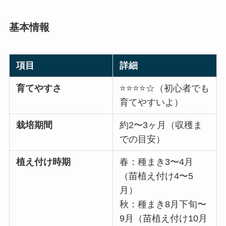
基本情報
項目
詳細
育てやすさ
⭐⭐⭐⭐☆（初心者でも
育てやすいよ）
栽培期間
約2〜3ヶ月（収穫ま
での目安）
植え付け時期
春：種まき3〜4月
（苗植え付け4〜5
月）
秋：種まき8月下旬〜
9月（苗植え付け10月