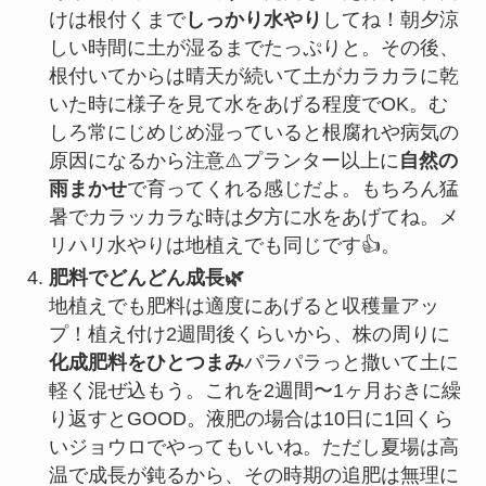
けは根付くまで
しっかり水やり
してね！朝夕涼
しい時間に土が湿るまでたっぷりと。その後、
根付いてからは晴天が続いて土がカラカラに乾
いた時に様子を見て水をあげる程度でOK。む
しろ常にじめじめ湿っていると根腐れや病気の
原因になるから注意⚠️プランター以上に
自然の
雨まかせ
で育ってくれる感じだよ。もちろん猛
暑でカラッカラな時は夕方に水をあげてね。メ
リハリ水やりは地植えでも同じです👍。
肥料でどんどん成長🌿
地植えでも肥料は適度にあげると収穫量アッ
プ！植え付け2週間後くらいから、株の周りに
化成肥料をひとつまみ
パラパラっと撒いて土に
軽く混ぜ込もう。これを2週間〜1ヶ月おきに繰
り返すとGOOD。液肥の場合は10日に1回くら
いジョウロでやってもいいね。ただし夏場は高
温で成長が鈍るから、その時期の追肥は無理に