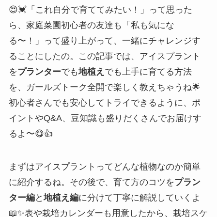
😍💓「これ自分で育ててみたい！」って思った
ら、家庭菜園初心者の友達も「私も気にな
る〜！」って盛り上がって、一緒にチャレンジす
ることにしたの。この記事では、アイスプラント
を
プランター
でも
地植え
でも上手に育てる方法
を、ガールズトーク全開で楽しく教えちゃうね🌟
初心者さんでも安心してトライできるように、ポ
イントやQ&A、豆知識も盛りだくさんでお届けす
るよ〜😋👍
まずはアイスプラントってどんな植物なのか簡単
に紹介するね。その後で、育て方のコツを
プラン
ター編
と
地植え編
に分けて丁寧に解説していくよ
📖✨表や栽培カレンダーも用意したから、栽培スケ