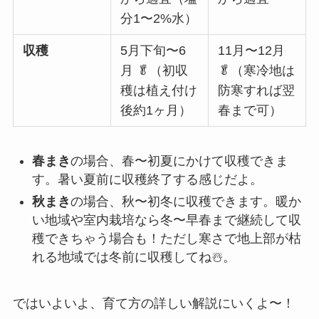
分1〜2%水）
収穫
5月下旬〜6
11月〜12月
月 🥬（初収
🥬（寒冷地は
穫は植え付け
防寒すれば翌
後約1ヶ月）
春まで可）
春まき
の場合、春〜初夏にかけて収穫できま
す。暑い夏前に収穫終了する感じだよ。
秋まき
の場合、秋〜初冬に収穫できます。暖か
い地域や室内栽培なら冬〜早春まで継続して収
穫できちゃう場合も！ただし寒さで地上部が枯
れる地域では冬前に収穫してね☃️。
ではいよいよ、育て方の詳しい解説にいくよ〜！