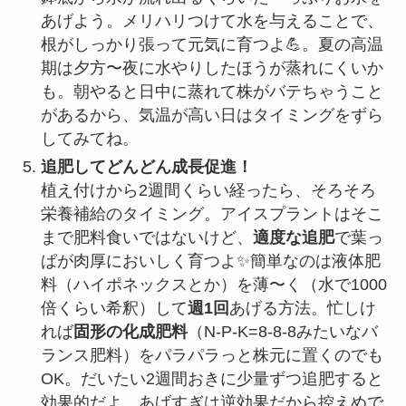
あげよう。メリハリつけて水を与えることで、
根がしっかり張って元気に育つよ💪。夏の高温
期は夕方〜夜に水やりしたほうが蒸れにくいか
も。朝やると日中に蒸れて株がバテちゃうこと
があるから、気温が高い日はタイミングをずら
してみてね。
追肥してどんどん成長促進！
植え付けから2週間くらい経ったら、そろそろ
栄養補給のタイミング。アイスプラントはそこ
まで肥料食いではないけど、
適度な追肥
で葉っ
ぱが肉厚においしく育つよ✨簡単なのは液体肥
料（ハイポネックスとか）を薄〜く（水で1000
倍くらい希釈）して
週1回
あげる方法。忙しけ
れば
固形の化成肥料
（N-P-K=8-8-8みたいなバ
ランス肥料）をパラパラっと株元に置くのでも
OK。だいたい2週間おきに少量ずつ追肥すると
効果的だよ。あげすぎは逆効果だから控えめで