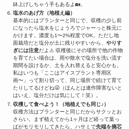
鉢上げしちゃう手もあるよ🏡。
塩水のあげ方（地植え編）
基本的にはプランターと同じで、収穫の少し前
になったら塩水をじょうろでジャーっと株元に
かけます。濃度も1〜2%程度でOK。ただし地
面栽培だと塩分が土に残りやすいから、
やりす
ぎには注意
だよ⚠️ 収穫後にその場所で他の作物
を育てたい場合は、雨や散水で塩分を洗い流す
期間を設けるか、土を入れ替えると安心かも。
私はいつも「ここはアイスプラント専用区
画〜」って割り切って、同じ場所で続けて育て
たりしてるけどね😜（ほんとは連作障害ないと
はいえ、塩分だけは気にして！笑）。
収穫して食べよう！（地植えでも同じ♪）
収穫方法はプランターと同じだからサクッとお
さらい。まず植えてから1ヶ月ほど経って葉っ
ぱがモリモリしてきたら、ハサミで
先端を摘芯