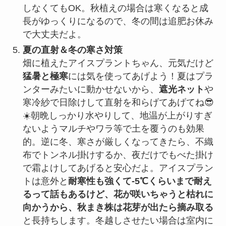
しなくてもOK。秋植えの場合は寒くなると成
長がゆっくりになるので、冬の間は追肥お休み
で大丈夫だよ。
夏の直射＆冬の寒さ対策
畑に植えたアイスプラントちゃん、元気だけど
猛暑と極寒
には気を使ってあげよう！夏はプラ
ンターみたいに動かせないから、
遮光ネット
や
寒冷紗で日除けして直射を和らげてあげてね😎
☀️朝晩しっかり水やりして、地温が上がりすぎ
ないようマルチやワラ等で土を覆うのも効果
的。逆に冬、寒さが厳しくなってきたら、不織
布でトンネル掛けするか、夜だけでもべた掛け
で霜よけしてあげると安心だよ。アイスプラン
トは意外と
耐寒性も強くて-5℃くらいまで耐え
るって話もあるけど、花が咲いちゃうと枯れに
向かうから、秋まき株は花芽が出たら摘み取る
と長持ちします。冬越しさせたい場合は室内に