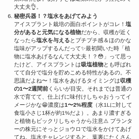
大丈夫👌。
秘密兵器！？塩水をあげてみよう
アイスプラント栽培の面白ポイントがコレ！
塩
分があると元気になる植物
だから、収穫が近く
なったら
塩水を与える
とプチプチ感＆ほのかな
塩味がアップするんだって✨最初聞いた時「植
物に塩水あげるなんて大丈夫！？😳」って思っ
たけど、アイスプラントは
吸塩植物
とも呼ばれ
てて自分で塩分を貯めこめる特性があるの。不
思議だよね〜！塩水をあげるタイミングは
収穫
の1〜2週間前
くらいが目安。それまでは普通の
水で育てて、仕上げに味付けしちゃおうってイ
メージかな😁濃度は
1〜2%程度
（水1Lに対して
食塩小さじ1杯が約1%だよ）。あまり濃すぎる
と植物もビックリしちゃうから注意⚠️ プランタ
ーの株元にそっとジョウロで塩水をかけてあげ
てね。塩水チャレンジすると、葉裏にたくさん