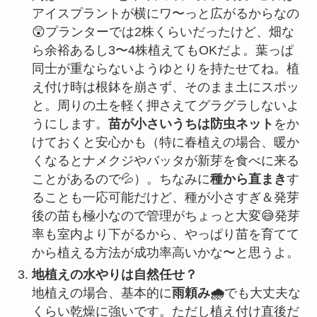
アイスプラントが横にワ〜っと広がるからなの
😲プランターでは2株くらいだったけど、畑な
ら余裕あるし3〜4株植えてもOKだよ。葉っぱ
同士が重ならないようゆとりを持たせてね。植
え付け時は根鉢を崩さず、そのまま土にスポッ
と。周りの土を軽く押さえてグラグラしないよ
うにします。
苗が小さいうちは防虫ネット
をか
けておくと安心かも（特に春植えの場合、暖か
くなるとナメクジやバッタが新芽を食べに来る
ことがあるので💦）。ちなみに
種から直まき
す
ることも一応可能だけど、種が小さすぎ＆発芽
後の苗も極小なので管理がちょっと大変😅発芽
率も室内より下がるから、やっぱり苗を育てて
から植える方法が成功率高いかな〜と思うよ。
地植えの水やりは自然任せ？
地植えの場合、基本的に
雨頼み🌧️
でも大丈夫な
くらい乾燥に強いです。ただし植え付け直後だ