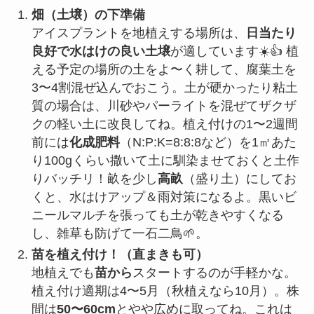
畑（土壌）の下準備
アイスプラントを地植えする場所は、
日当たり
良好で水はけの良い土壌
が適しています☀️👍 植
える予定の場所の土をよ〜く耕して、腐葉土を
3〜4割混ぜ込んでおこう。土が硬かったり粘土
質の場合は、川砂やパーライトを混ぜてザクザ
クの軽い土に改良してね。植え付けの1〜2週間
前には
化成肥料
（N:P:K=8:8:8など）を1㎡あた
り100gくらい撒いて土に馴染ませておくと土作
りバッチリ！畝を少し
高畝
（盛り土）にしてお
くと、水はけアップ＆雨対策になるよ。黒いビ
ニールマルチを張っても土が乾きやすくなる
し、雑草も防げて一石二鳥🌱。
苗を植え付け！（直まきも可）
地植えでも
苗から
スタートするのが手軽かな。
植え付け適期は4〜5月（秋植えなら10月）。株
間は
50〜60cm
とやや広めに取ってね。これは