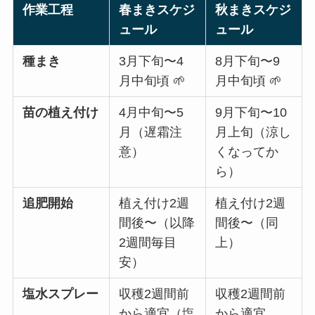
作業工程
春まきスケジ
秋まきスケジ
ュール
ュール
種まき
3月下旬〜4
8月下旬〜9
月中旬頃 🌱
月中旬頃 🌱
苗の植え付け
4月中旬〜5
9月下旬〜10
月（遅霜注
月上旬（涼し
意）
くなってか
ら）
追肥開始
植え付け2週
植え付け2週
間後〜（以降
間後〜（同
2週間毎目
上）
安）
塩水スプレー
収穫2週間前
収穫2週間前
から適宜（塩
から適宜