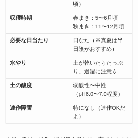
頃）
収穫時期
春まき：5〜6月頃
秋まき：11〜12月頃
必要な日当たり
日なた（※真夏は半
日陰がおすすめ）
水やり
土が乾いたらたっぷ
り。過湿に注意💧
土の酸度
弱酸性〜中性
（pH6.0〜7.0程度）
連作障害
特になし（連作OKだ
よ）