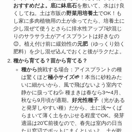
おすすめだよ。底に鉢底石
を敷いて、水はけ良
くしてね。土は市販の
野菜用培養土
でOK！も
し家に多肉植物用の土が余ってたら、培養土に
少し混ぜて使うとさらに排水性アップ⤴️砂混じ
りのサラサラ土がアイスプラントは好きなの
😊。植え付け前に緩効性の
元肥
（ゆっくり効く
肥料）を少し混ぜ込んでおくと後がラクだよ。
種から育てる？苗から育てる？
種から
挑戦する場合：アイスプラントの種
は驚くほど
極小サイズ🌱
！本当に砂粒みた
いに細かいから、風で飛ばないよう室内で
静かに扱ってね💦 種まきは春なら3〜4月、
秋なら9月頃が適期。
好光性種子
（光がある
と発芽しやすい種）だから、土に浅〜くば
らまいて薄く土をかぶせる程度でOK。発芽
適温は20℃前後なので、春先は室内の日当
たり窓辺でポットにまくといいよ。土が乾