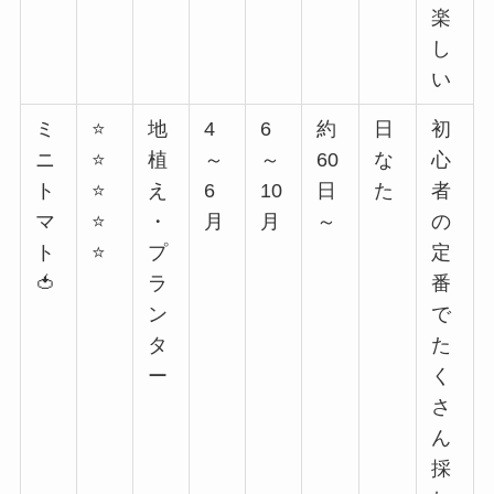
楽
し
い
ミ
⭐
地
4
6
約
日
初
ニ
⭐
植
～
～
60
な
心
ト
⭐
え
6
10
日
た
者
マ
⭐
・
月
月
～
の
ト
⭐
プ
定
🍅
ラ
番
ン
で
タ
た
ー
く
さ
ん
採