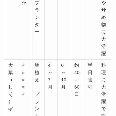
☆
プ
や
ラ
炒
ン
め
タ
物
ー
に
大
活
躍
大
⭐
地
4
6
約
半
料
葉
⭐
植
～
～
40
日
理
（
⭐
え
7
10
～
陰
に
し
⭐
・
月
月
60
可
大
そ
⭐
プ
日
活
）
ラ
躍
🌿
ン
で
タ
収