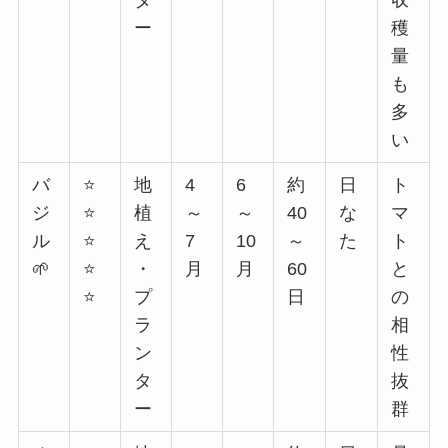
ー
穫
量
も
多
い
バ
⭐
地
4
6
約
日
ト
ジ
⭐
植
～
～
40
な
マ
ル
⭐
え
7
10
～
た
ト
🌱
⭐
・
月
月
60
と
⭐
プ
日
の
ラ
相
ン
性
タ
抜
ー
群