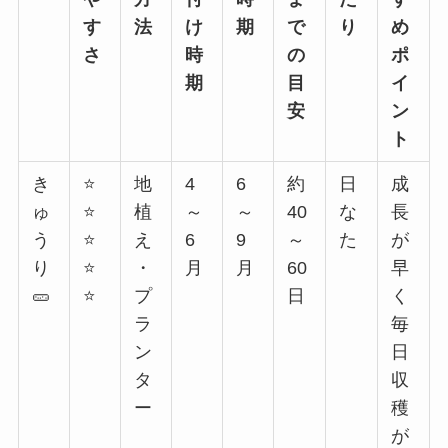
す
法
け
期
で
り
め
さ
時
の
ポ
期
目
イ
安
ン
ト
き
⭐
地
4
6
約
日
成
ゅ
⭐
植
～
～
40
な
長
う
⭐
え
6
9
～
た
が
り
⭐
・
月
月
60
早
🥒
⭐
プ
日
く
ラ
毎
ン
日
タ
収
ー
穫
が