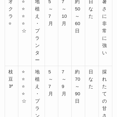
オ
⭐
地
5
7
約
日
暑
ク
⭐
植
～
～
50
な
さ
ラ
⭐
え
7
10
～
た
に
⭐
⭐
・
月
月
60
非
☆
プ
日
常
ラ
に
ン
強
タ
い
ー
枝
⭐
地
5
7
約
日
採
豆
⭐
植
～
～
70
な
れ
🫘
⭐
え
7
9
～
た
た
⭐
・
月
月
90
て
☆
プ
日
の
ラ
甘
ン
さ