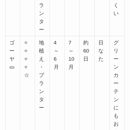
ラ
く
ン
い
タ
ー
ゴ
⭐
地
4
7
約
日
グ
ー
⭐
植
～
～
60
な
リ
ヤ
⭐
え
6
10
日
た
ー
🥒
⭐
・
月
月
ン
☆
プ
カ
ラ
ー
ン
テ
タ
ン
ー
に
も
お