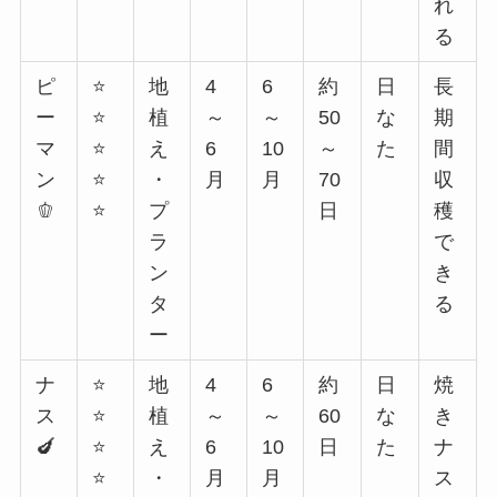
れ
る
ピ
⭐
地
4
6
約
日
長
ー
⭐
植
～
～
50
な
期
マ
⭐
え
6
10
～
た
間
ン
⭐
・
月
月
70
収
🫑
⭐
プ
日
穫
ラ
で
ン
き
タ
る
ー
ナ
⭐
地
4
6
約
日
焼
ス
⭐
植
～
～
60
な
き
🍆
⭐
え
6
10
日
た
ナ
⭐
・
月
月
ス