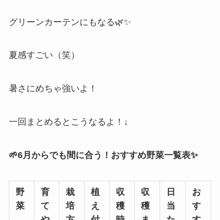
グリーンカーテンにもなる🌿✨
夏感すごい（笑）
暑さにめちゃ強いよ！
一回まとめるとこうなるよ！↓
🌱6月からでも間に合う！おすすめ野菜一覧表✨
野
育
栽
植
収
収
日
お
菜
て
培
え
穫
穫
当
す
や
方
付
時
ま
た
す