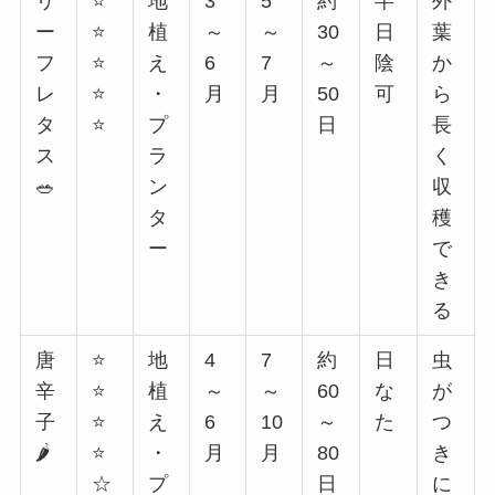
リ
⭐
地
3
5
約
半
外
ー
⭐
植
～
～
30
日
葉
フ
⭐
え
6
7
～
陰
か
レ
⭐
・
月
月
50
可
ら
タ
⭐
プ
日
長
ス
ラ
く
🥗
ン
収
タ
穫
ー
で
き
る
唐
⭐
地
4
7
約
日
虫
辛
⭐
植
～
～
60
な
が
子
⭐
え
6
10
～
た
つ
🌶️
⭐
・
月
月
80
き
☆
プ
日
に