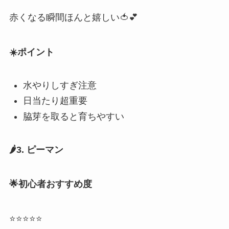
赤くなる瞬間ほんと嬉しい🍅💕
☀️ポイント
水やりしすぎ注意
日当たり超重要
脇芽を取ると育ちやすい
🌶️3. ピーマン
🌟初心者おすすめ度
⭐⭐⭐⭐⭐