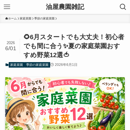
油屋農園雑記
ホーム
家庭菜園
季節の家庭菜園
🌻6月スタートでも大丈夫！初心者
2026
でも間に合う✨夏の家庭菜園おす
6/01
すめ野菜12選🍅
2026年6月1日
家庭菜園
季節の家庭菜園