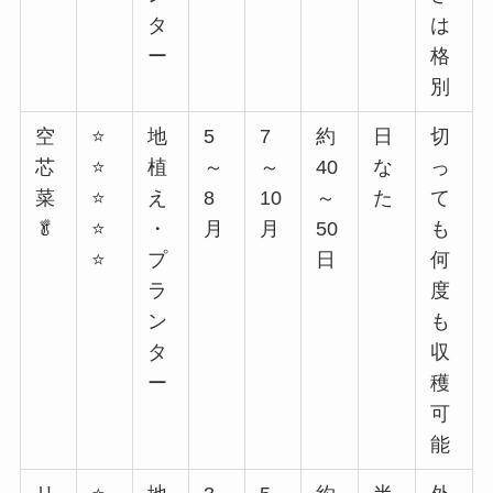
タ
は
ー
格
別
空
⭐
地
5
7
約
日
切
芯
⭐
植
～
～
40
な
っ
菜
⭐
え
8
10
～
た
て
🥬
⭐
・
月
月
50
も
⭐
プ
日
何
ラ
度
ン
も
タ
収
ー
穫
可
能