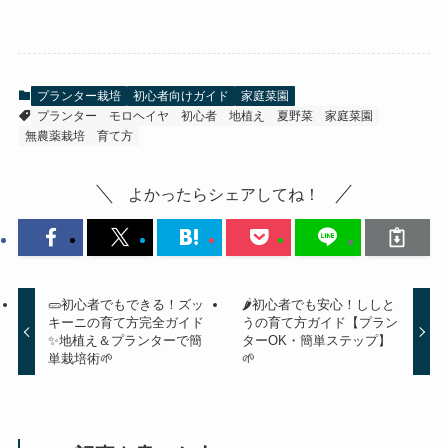
プランター栽培
初心者向けガイド
家庭菜園
プランター
モロヘイヤ
初心者
地植え
夏野菜
家庭菜園
無農薬栽培
育て方
よかったらシェアしてね！
🥒初心者でもできる！ズッ
🌶️初心者でも安心！ししと
キーニの育て方完全ガイド
うの育て方ガイド【プラン
✨地植え＆プランターで簡
ターOK・簡単ステップ】
単栽培術🌱
🌱