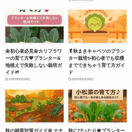
🌼初心者必見🌼カリフラワ
🥬秋まきキャベツのプラン
ーの育て方💖プランター&
ター栽培✨初心者でも収穫
地植えで失敗しない栽培ガ
までできちゃう育て方ガイ
イド🌱
ド
2025年9月29日
2025年9月28日
秋の雑草対策ガイド🌼 ナチ
秋にぴったり🍁プランター