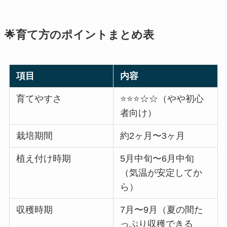
🌟育て方のポイントまとめ表
項目
内容
育てやすさ
⭐️⭐️⭐️☆☆（やや初心
者向け）
栽培期間
約2ヶ月〜3ヶ月
植え付け時期
5月中旬〜6月中旬
（気温が安定してか
ら）
収穫時期
7月〜9月（夏の間た
っぷり収穫できる