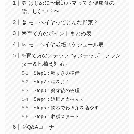
💬 はじめに〜最近ハマってる健康食の
話、しない？〜
🪴 モロヘイヤってどんな野菜？
🌟育て方のポイントまとめ表
📅 モロヘイヤ栽培スケジュール表
✨育て方のステップ by ステップ（プラン
ター＆地植え対応）
Step1：種まきの準備
Step2：種をまく
Step3：発芽後の管理
Step4：追肥と支柱立て
Step5：摘芯でわき芽を増やす！
Step6：収穫スタート！
💡Q&Aコーナー