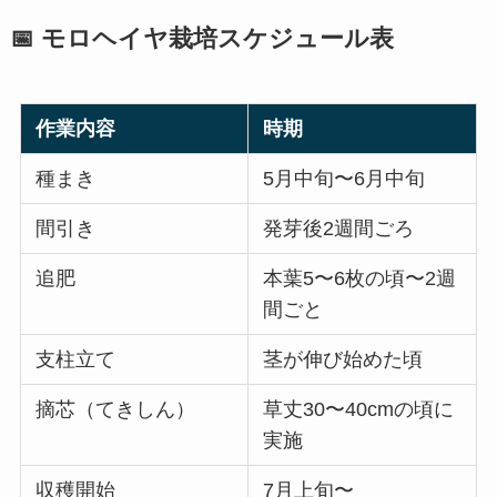
📅 モロヘイヤ栽培スケジュール表
作業内容
時期
種まき
5月中旬〜6月中旬
間引き
発芽後2週間ごろ
追肥
本葉5〜6枚の頃〜2週
間ごと
支柱立て
茎が伸び始めた頃
摘芯（てきしん）
草丈30〜40cmの頃に
実施
収穫開始
7月上旬〜