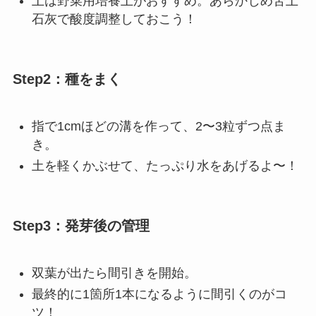
土は野菜用培養土がおすすめ。あらかじめ苦土
石灰で酸度調整しておこう！
Step2：種をまく
指で1cmほどの溝を作って、2〜3粒ずつ点ま
き。
土を軽くかぶせて、たっぷり水をあげるよ〜！
Step3：発芽後の管理
双葉が出たら間引きを開始。
最終的に1箇所1本になるように間引くのがコ
ツ！