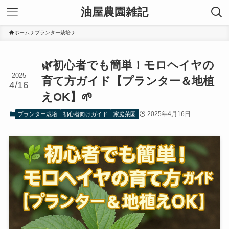
油屋農園雑記
ホーム
プランター栽培
🌿初心者でも簡単！モロヘイヤの
2025
育て方ガイド【プランター＆地植
4/16
えOK】🌱
2025年4月16日
プランター栽培
初心者向けガイド
家庭菜園