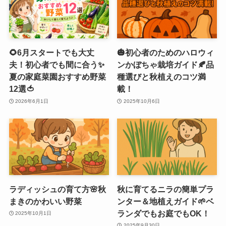
🌻6月スタートでも大丈
🎃初心者のためのハロウィ
夫！初心者でも間に合う✨
ンかぼちゃ栽培ガイド🍂品
夏の家庭菜園おすすめ野菜
種選びと秋植えのコツ満
12選🍅
載！
2026年6月1日
2025年10月6日
ラディッシュの育て方🌸秋
秋に育てるニラの簡単プラ
まきのかわいい野菜
ンター＆地植えガイド🌱ベ
ランダでもお庭でもOK！
2025年10月1日
2025年9月30日