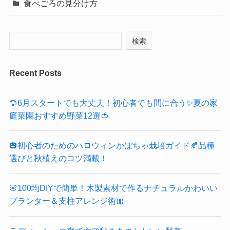
食べごろの見分け方
検索
Recent Posts
🌻6月スタートでも大丈夫！初心者でも間に合う✨夏の家
庭菜園おすすめ野菜12選🍅
🎃初心者のためのハロウィンかぼちゃ栽培ガイド🍂品種
選びと秋植えのコツ満載！
🌸100均DIYで簡単！木製素材で作るナチュラルかわいい
プランター＆支柱アレンジ術🎀