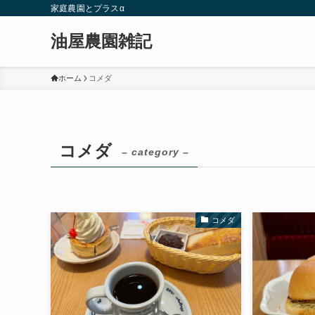
家庭農園とプラスα
油屋農園雑記
ホーム
コメダ
コメダ
– category –
コメダ