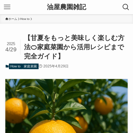
油屋農園雑記
ホーム
How to
【甘夏をもっと美味しく楽しむ方
2025
法🍊家庭菜園から活用レシピまで
4/29
完全ガイド】
2025年4月29日
How to
家庭菜園