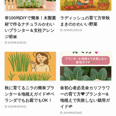
🌸100均DIYで簡単！木製素
ラディッシュの育て方🌸秋
材で作るナチュラルかわい
まきのかわいい野菜
いプランター＆支柱アレン
2025年10月1日
ジ術🎀
2025年10月2日
秋に育てるニラの簡単プラ
🌼初心者必見🌼カリフラワ
ンター＆地植えガイド🌱ベ
ーの育て方💖プランター&
ランダでもお庭でもOK！
地植えで失敗しない栽培ガ
イド🌱
2025年9月30日
2025年9月29日