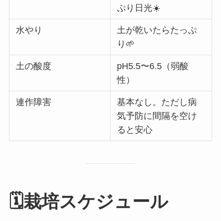
ぷり日光☀️
水やり
土が乾いたらたっぷ
り🌱
土の酸度
pH5.5〜6.5（弱酸
性）
連作障害
基本なし。ただし病
気予防に間隔を空け
ると安心
🗓️栽培スケジュール