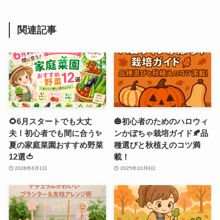
関連記事
🌻6月スタートでも大丈
🎃初心者のためのハロウィ
夫！初心者でも間に合う✨
ンかぼちゃ栽培ガイド🍂品
夏の家庭菜園おすすめ野菜
種選びと秋植えのコツ満
12選🍅
載！
2026年6月1日
2025年10月6日