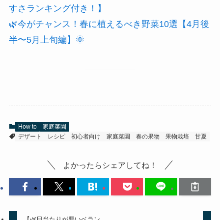
すさランキング付き！】
🌿今がチャンス！春に植えるべき野菜10選【4月後
半〜5月上旬編】🌞
How to
家庭菜園
デザート
レシピ
初心者向け
家庭菜園
春の果物
果物栽培
甘夏
よかったらシェアしてね！
【🌿日当たりが悪いベラン