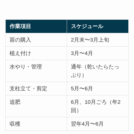
作業項目
スケジュール
苗の購入
2月末〜3月上旬
植え付け
3月〜4月
水やり・管理
通年（乾いたらたっ
ぷり）
支柱立て・剪定
5月〜6月
追肥
6月、10月ごろ（年2
回）
収穫
翌年4月〜6月