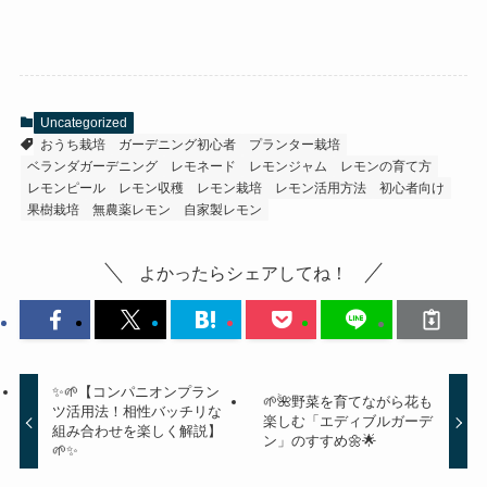
Uncategorized
おうち栽培
ガーデニング初心者
プランター栽培
ベランダガーデニング
レモネード
レモンジャム
レモンの育て方
レモンピール
レモン収穫
レモン栽培
レモン活用方法
初心者向け
果樹栽培
無農薬レモン
自家製レモン
よかったらシェアしてね！
✨️🌱【コンパニオンプラン
🌱🌺野菜を育てながら花も
ツ活用法！相性バッチリな
楽しむ「エディブルガーデ
組み合わせを楽しく解説】
ン」のすすめ🌼🌟
🌱✨️