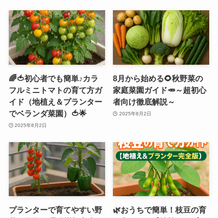
🌈🍅初心者でも簡単♪カラ
8月から始める🌻秋野菜の
フルミニトマトの育て方ガ
家庭菜園ガイド🥕～超初心
イド（地植え＆プランター
者向け徹底解説～
でベランダ菜園）🍅🌟
2025年8月2日
2025年8月2日
プランターで育てやすい野
🌿おうちで簡単！枝豆の育