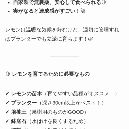
自家製で無農薬、安心して食べられる
🍋
実がなると達成感がすごい！
🚀
レモンは温暖な気候を好むけど、適切に管理すれ
ばプランターでも立派に育ちます！🌿
🍋
レモンを育てるために必要なもの
✔
レモンの苗木
（育てやすい品種がオススメ！）
✔
プランター
（深さ30cm以上がベスト！）
✔
培養土
（果樹用のものがGOOD）
✔
鉢底石
（水はけを良くするため）