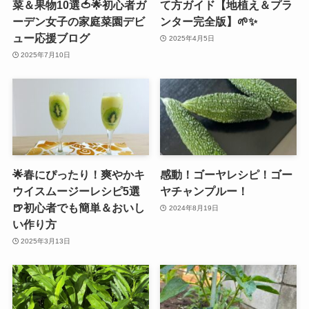
菜＆果物10選🍅🌟初心者ガ
て方ガイド【地植え＆プラ
ーデン女子の家庭菜園デビ
ンター完全版】🌱✨
ュー応援ブログ
2025年4月5日
2025年7月10日
🌟春にぴったり！爽やかキ
感動！ゴーヤレシピ！ゴー
ウイスムージーレシピ5選
ヤチャンプルー！
🍺初心者でも簡単＆おいし
2024年8月19日
い作り方
2025年3月13日