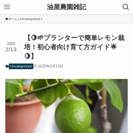
油屋農園雑記
ホーム
Uncategorized
【🍋🌱プランターで簡単レモン栽
2025
培！初心者向け育て方ガイド🌟
2/13
🍋】
2025年2月13日
Uncategorized