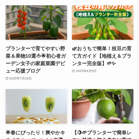
プランターで育てやすい野
🌿おうちで簡単！枝豆の育
菜＆果物10選🍅🌟初心者ガ
て方ガイド【地植え＆プラ
ーデン女子の家庭菜園デビ
ンター完全版】🌱✨
ュー応援ブログ
2025年4月5日
2025年7月10日
🌟春にぴったり！爽やかキ
【🍋🌱プランターで簡単レ