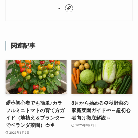
関連記事
🌈🍅初心者でも簡単♪カラ
8月から始める🌻秋野菜の
フルミニトマトの育て方ガ
家庭菜園ガイド🥕～超初心
イド（地植え＆プランター
者向け徹底解説～
でベランダ菜園）🍅🌟
2025年8月2日
2025年8月2日