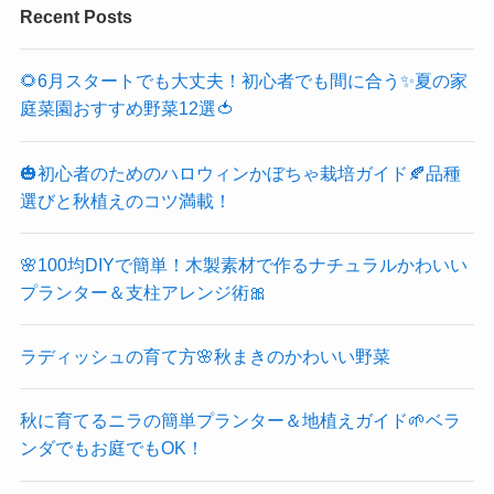
Recent Posts
🌻6月スタートでも大丈夫！初心者でも間に合う✨夏の家
庭菜園おすすめ野菜12選🍅
🎃初心者のためのハロウィンかぼちゃ栽培ガイド🍂品種
選びと秋植えのコツ満載！
🌸100均DIYで簡単！木製素材で作るナチュラルかわいい
プランター＆支柱アレンジ術🎀
ラディッシュの育て方🌸秋まきのかわいい野菜
秋に育てるニラの簡単プランター＆地植えガイド🌱ベラ
ンダでもお庭でもOK！