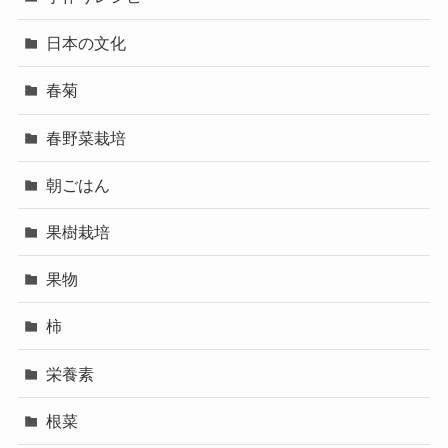
日本の文化
春菊
春野菜栽培
朝ごはん
果樹栽培
果物
柿
栄養素
根菜