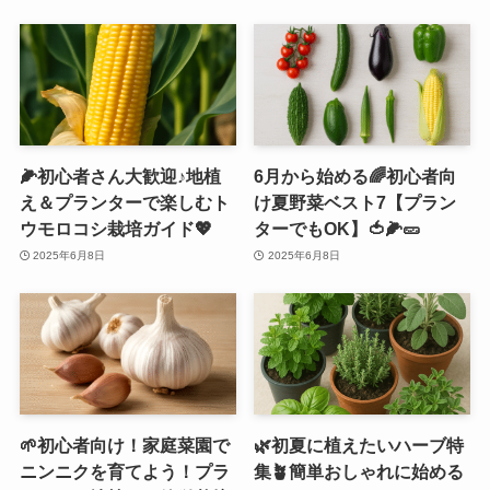
🌽初心者さん大歓迎♪地植
6月から始める🌈初心者向
え＆プランターで楽しむト
け夏野菜ベスト7【プラン
ウモロコシ栽培ガイド💖
ターでもOK】🍅🌽🥒
2025年6月8日
2025年6月8日
🌱初心者向け！家庭菜園で
🌿初夏に植えたいハーブ特
ニンニクを育てよう！プラ
集🪴簡単おしゃれに始める