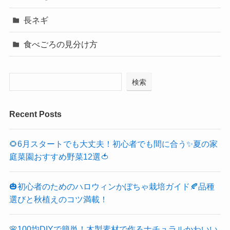
長ネギ
食べごろの見分け方
検索
Recent Posts
🌻6月スタートでも大丈夫！初心者でも間に合う✨夏の家
庭菜園おすすめ野菜12選🍅
🎃初心者のためのハロウィンかぼちゃ栽培ガイド🍂品種
選びと秋植えのコツ満載！
🌸100均DIYで簡単！木製素材で作るナチュラルかわいい