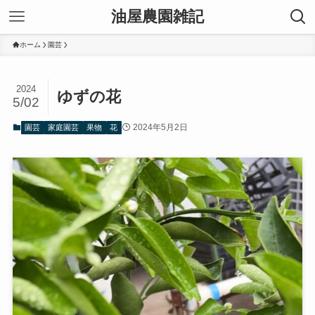
油屋農園雑記
ホーム
園芸
2024
ゆずの花
5/02
2024年5月2日
園芸
家庭園芸
果物
花