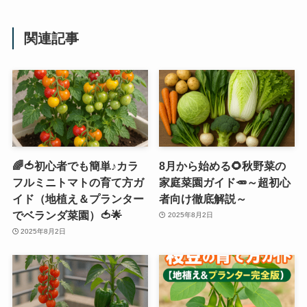
関連記事
🌈🍅初心者でも簡単♪カラ
8月から始める🌻秋野菜の
フルミニトマトの育て方ガ
家庭菜園ガイド🥕～超初心
イド（地植え＆プランター
者向け徹底解説～
でベランダ菜園）🍅🌟
2025年8月2日
2025年8月2日