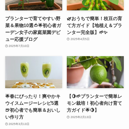
プランターで育てやすい野
🌿おうちで簡単！枝豆の育
菜＆果物10選🍅🌟初心者ガ
て方ガイド【地植え＆プラ
ーデン女子の家庭菜園デビ
ンター完全版】🌱✨
ュー応援ブログ
2025年4月5日
2025年7月10日
🌟春にぴったり！爽やかキ
【🍋🌱プランターで簡単レ
ウイスムージーレシピ5選
モン栽培！初心者向け育て
🍺初心者でも簡単＆おいし
方ガイド🌟🍋】
い作り方
2025年2月13日
2025年3月13日