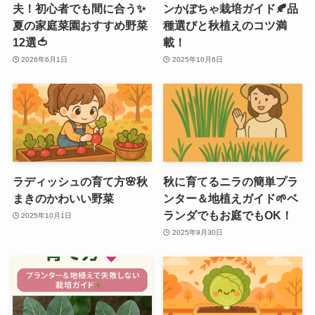
夫！初心者でも間に合う✨
ンかぼちゃ栽培ガイド🍂品
夏の家庭菜園おすすめ野菜
種選びと秋植えのコツ満
12選🍅
載！
2026年6月1日
2025年10月6日
ラディッシュの育て方🌸秋
秋に育てるニラの簡単プラ
まきのかわいい野菜
ンター＆地植えガイド🌱ベ
ランダでもお庭でもOK！
2025年10月1日
2025年9月30日