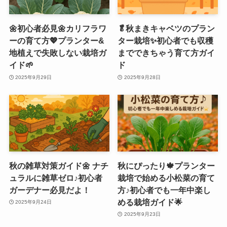
🌼初心者必見🌼カリフラワ
🥬秋まきキャベツのプラン
ーの育て方💖プランター&
ター栽培✨初心者でも収穫
地植えで失敗しない栽培ガ
までできちゃう育て方ガイ
イド🌱
ド
2025年9月29日
2025年9月28日
秋の雑草対策ガイド🌼 ナチ
秋にぴったり🍁プランター
ュラルに雑草ゼロ♪初心者
栽培で始める小松菜の育て
ガーデナー必見だよ！
方♪初心者でも一年中楽し
める栽培ガイド🌟
2025年9月24日
2025年9月23日