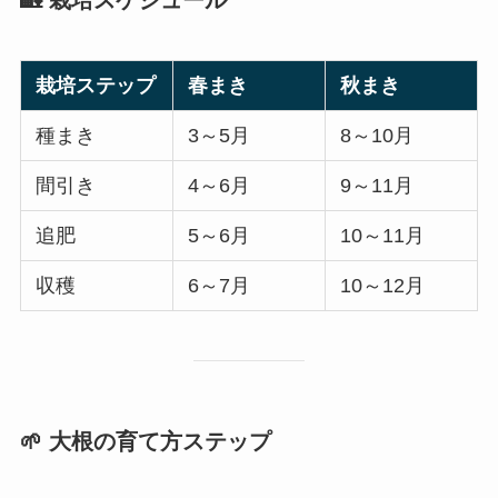
🏡 栽培スケジュール
栽培ステップ
春まき
秋まき
種まき
3～5月
8～10月
間引き
4～6月
9～11月
追肥
5～6月
10～11月
収穫
6～7月
10～12月
🌱 大根の育て方ステップ