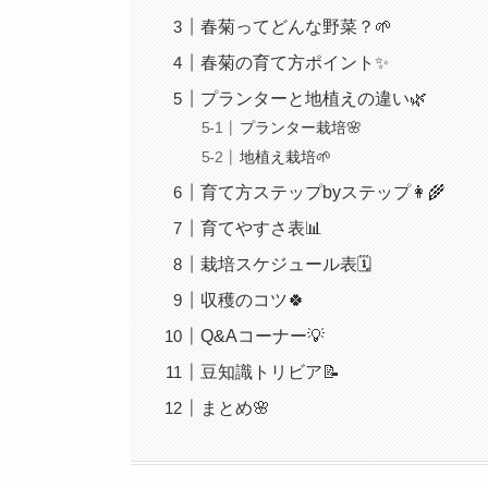
春菊ってどんな野菜？🌱
春菊の育て方ポイント✨
プランターと地植えの違い🌿
プランター栽培🌸
地植え栽培🌱
育て方ステップbyステップ👩‍🌾
育てやすさ表📊
栽培スケジュール表🗓
収穫のコツ🍀
Q&Aコーナー💡
豆知識トリビア📝
まとめ🌸