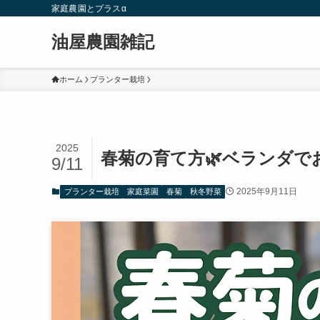
家庭農園とプラスα
油屋農園雑記
ホーム
プランター栽培
2025
春菊の育て方🌿ベランダで
9/11
2025年9月11日
プランター栽培
家庭菜園
春菊
秋冬野菜