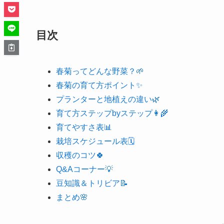
目次
春菊ってどんな野菜？🌱
春菊の育て方ポイント✨
プランターと地植えの違い🌿
育て方ステップbyステップ👩‍🌾
育てやすさ表📊
栽培スケジュール表🗓
収穫のコツ🍀
Q&Aコーナー💡
豆知識＆トリビア📝
まとめ🌸