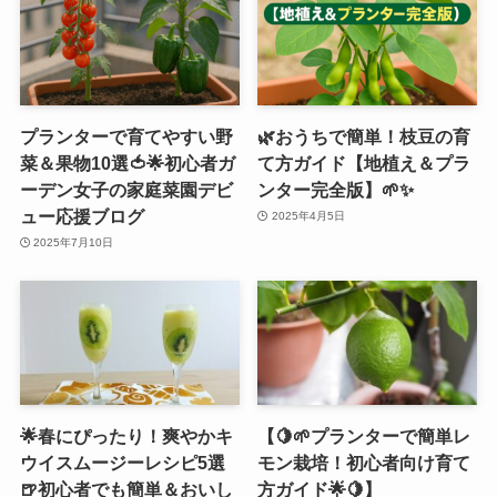
プランターで育てやすい野
🌿おうちで簡単！枝豆の育
菜＆果物10選🍅🌟初心者ガ
て方ガイド【地植え＆プラ
ーデン女子の家庭菜園デビ
ンター完全版】🌱✨
ュー応援ブログ
2025年4月5日
2025年7月10日
🌟春にぴったり！爽やかキ
【🍋🌱プランターで簡単レ
ウイスムージーレシピ5選
モン栽培！初心者向け育て
🍺初心者でも簡単＆おいし
方ガイド🌟🍋】