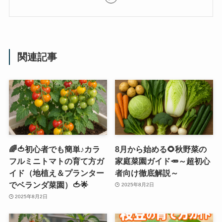
関連記事
🌈🍅初心者でも簡単♪カラ
8月から始める🌻秋野菜の
フルミニトマトの育て方ガ
家庭菜園ガイド🥕～超初心
イド（地植え＆プランター
者向け徹底解説～
でベランダ菜園）🍅🌟
2025年8月2日
2025年8月2日