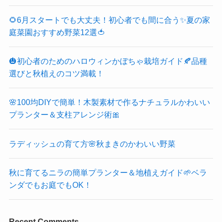
🌻6月スタートでも大丈夫！初心者でも間に合う✨夏の家
庭菜園おすすめ野菜12選🍅
🎃初心者のためのハロウィンかぼちゃ栽培ガイド🍂品種
選びと秋植えのコツ満載！
🌸100均DIYで簡単！木製素材で作るナチュラルかわいい
プランター＆支柱アレンジ術🎀
ラディッシュの育て方🌸秋まきのかわいい野菜
秋に育てるニラの簡単プランター＆地植えガイド🌱ベラ
ンダでもお庭でもOK！
Recent Comments