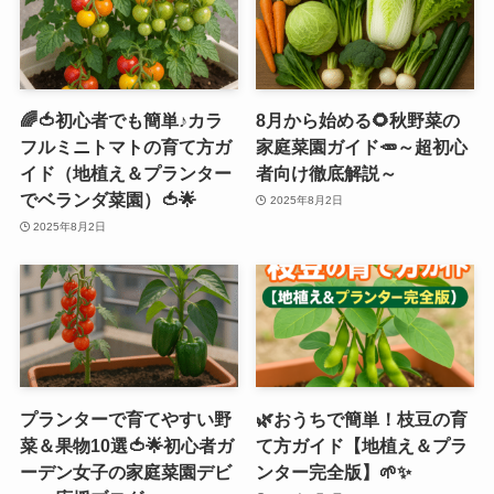
🌈🍅初心者でも簡単♪カラ
8月から始める🌻秋野菜の
フルミニトマトの育て方ガ
家庭菜園ガイド🥕～超初心
イド（地植え＆プランター
者向け徹底解説～
でベランダ菜園）🍅🌟
2025年8月2日
2025年8月2日
プランターで育てやすい野
🌿おうちで簡単！枝豆の育
菜＆果物10選🍅🌟初心者ガ
て方ガイド【地植え＆プラ
ーデン女子の家庭菜園デビ
ンター完全版】🌱✨