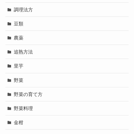
調理法方
豆類
農薬
追熟方法
里芋
野菜
野菜の育て方
野菜料理
金柑