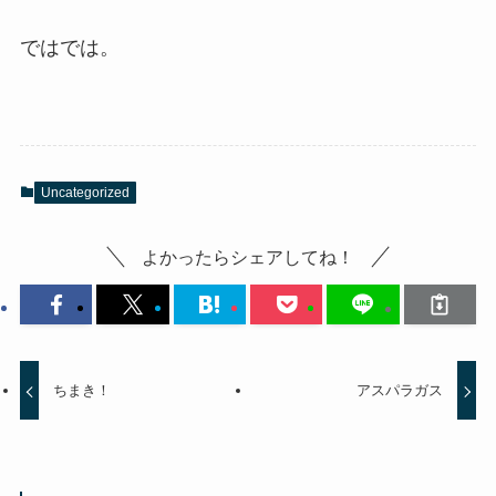
ではでは。
Uncategorized
よかったらシェアしてね！
ちまき！
アスパラガス