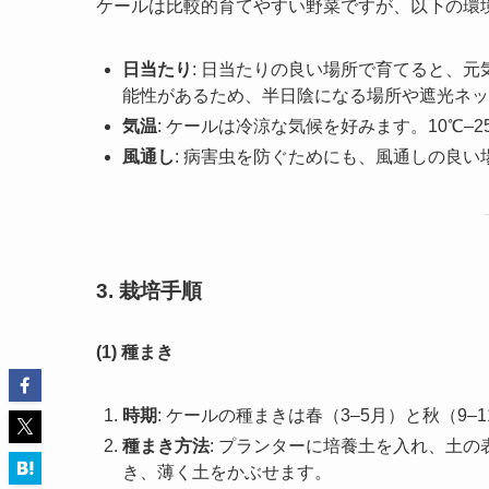
ケールは比較的育てやすい野菜ですが、以下の環
日当たり
: 日当たりの良い場所で育てると、
能性があるため、半日陰になる場所や遮光ネッ
気温
: ケールは冷涼な気候を好みます。10℃
風通し
: 病害虫を防ぐためにも、風通しの良
3. 栽培手順
(1) 種まき
時期
: ケールの種まきは春（3–5月）と秋（9–
種まき方法
: プランターに培養土を入れ、土の
き、薄く土をかぶせます。