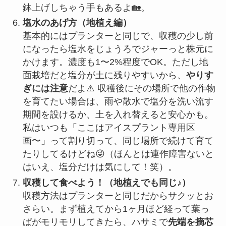
鉢上げしちゃう手もあるよ🏡。
塩水のあげ方（地植え編）
基本的にはプランターと同じで、収穫の少し前
になったら塩水をじょうろでジャーっと株元に
かけます。濃度も1〜2%程度でOK。ただし地
面栽培だと塩分が土に残りやすいから、
やりす
ぎには注意
だよ⚠️ 収穫後にその場所で他の作物
を育てたい場合は、雨や散水で塩分を洗い流す
期間を設けるか、土を入れ替えると安心かも。
私はいつも「ここはアイスプラント専用区
画〜」って割り切って、同じ場所で続けて育て
たりしてるけどね😜（ほんとは連作障害ないと
はいえ、塩分だけは気にして！笑）。
収穫して食べよう！（地植えでも同じ♪）
収穫方法はプランターと同じだからサクッとお
さらい。まず植えてから1ヶ月ほど経って葉っ
ぱがモリモリしてきたら、ハサミで
先端を摘芯