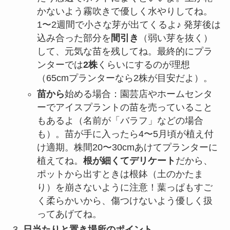
かないよう霧吹きで優しく水やりしてね。
1〜2週間で小さな芽が出てくるよ♪ 発芽後は
込み合った部分を
間引き
（弱い芽を抜く）
して、元気な苗を残してね。最終的にプラ
ンターでは
2株
くらいにするのが理想
（65cmプランターなら2株が目安だよ）。
苗から
始める場合：園芸店やホームセンタ
ーでアイスプラントの苗を売っていること
もあるよ（名前が「バラフ」などの場合
も）。苗が手に入ったら4〜5月頃が植え付
け適期。株間20〜30cmあけてプランターに
植えてね。
根が細くてデリケート
だから、
ポットから出すときは根鉢（土のかたま
り）を崩さないように注意！葉っぱもすご
く柔らかいから、傷つけないよう優しく扱
ってあげてね。
日当たりと置き場所のポイント