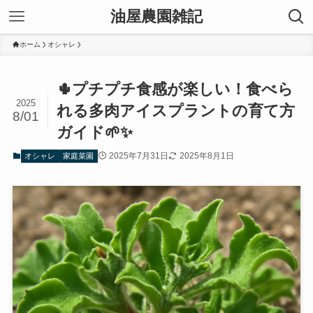
油屋農園雑記
ホーム
オシャレ
🌵プチプチ食感が楽しい！食べら
2025
れる多肉アイスプラントの育て方
8/01
ガイド🌱✨
2025年7月31日
2025年8月1日
オシャレ
家庭菜園