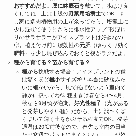
おすすめだよ。底に鉢底石
を敷いて、水はけ良
くしてね。土は市販の
野菜用培養土
でOK！も
し家に多肉植物用の土が余ってたら、培養土に
少し混ぜて使うとさらに排水性アップ⤴️砂混じ
りのサラサラ土がアイスプラントは好きなの
😊。植え付け前に緩効性の
元肥
（ゆっくり効く
肥料）を少し混ぜ込んでおくと後がラクだよ。
種から育てる？苗から育てる？
種から
挑戦する場合：アイスプラントの種
は驚くほど
極小サイズ🌱
！本当に砂粒みた
いに細かいから、風で飛ばないよう室内で
静かに扱ってね💦 種まきは春なら3〜4月、
秋なら9月頃が適期。
好光性種子
（光がある
と発芽しやすい種）だから、土に浅〜くば
らまいて薄く土をかぶせる程度でOK。発芽
適温は20℃前後なので、春先は室内の日当
たり窓辺でポットにまくといいよ。土が乾