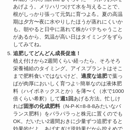
あげよう。メリハリつけて水を与えることで、
根がしっかり張って元気に育つよ💪。夏の高温
期は夕方〜夜に水やりしたほうが蒸れにくいか
も。朝やると日中に蒸れて株がバテちゃうこと
があるから、気温が高い日はタイミングをずら
してみてね。
追肥してどんどん成長促進！
植え付けから2週間くらい経ったら、そろそろ
栄養補給のタイミング。アイスプラントはそこ
まで肥料食いではないけど、
適度な追肥
で葉っ
ぱが肉厚においしく育つよ✨簡単なのは液体肥
料（ハイポネックスとか）を薄〜く（水で1000
倍くらい希釈）して
週1回
あげる方法。忙しけ
れば
固形の化成肥料
（N-P-K=8-8-8みたいなバ
ランス肥料）をパラパラっと株元に置くのでも
OK。だいたい2週間おきに少量ずつ追肥すると
効果的だよ。あげすぎは逆効果だから控えめで