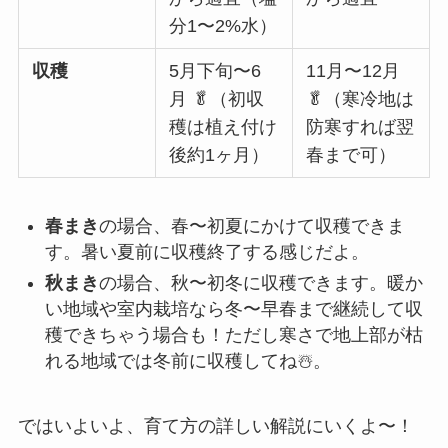
分1〜2%水）
収穫
5月下旬〜6
11月〜12月
月 🥬（初収
🥬（寒冷地は
穫は植え付け
防寒すれば翌
後約1ヶ月）
春まで可）
春まき
の場合、春〜初夏にかけて収穫できま
す。暑い夏前に収穫終了する感じだよ。
秋まき
の場合、秋〜初冬に収穫できます。暖か
い地域や室内栽培なら冬〜早春まで継続して収
穫できちゃう場合も！ただし寒さで地上部が枯
れる地域では冬前に収穫してね☃️。
ではいよいよ、育て方の詳しい解説にいくよ〜！