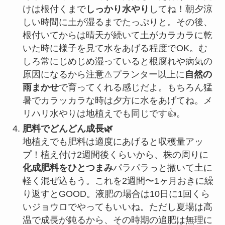
けは根付くまで
しっかり水やり
してね！朝夕涼
しい時間に土が湿るまでたっぷりと。その後、
根付いてからは晴天が続いて土がカラカラに乾
いた時に様子を見て水をあげる程度でOK。む
しろ常にじめじめ湿っていると根腐れや病気の
原因になるから注意⚠️プランター以上に
自然の
雨まかせ
で育ってくれる感じだよ。もちろん猛
暑でカラッカラな時は夕方に水をあげてね。メ
リハリ水やりは地植えでも同じです👍。
肥料でどんどん成長🌿
地植えでも肥料は適度にあげると収穫量アッ
プ！植え付け2週間後くらいから、株の周りに
化成肥料をひとつまみ
パラパラっと撒いて土に
軽く混ぜ込もう。これを2週間〜1ヶ月おきに繰
り返すとGOOD。液肥の場合は10日に1回くら
いジョウロでやってもいいね。ただし夏場は高
温で成長が鈍るから、その時期の追肥は無理に