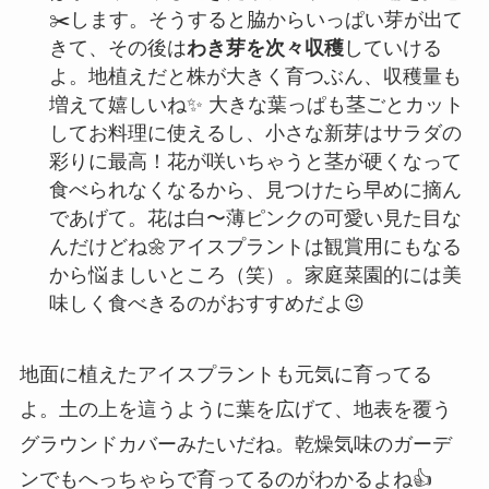
✂️します。そうすると脇からいっぱい芽が出て
きて、その後は
わき芽を次々収穫
していける
よ。地植えだと株が大きく育つぶん、収穫量も
増えて嬉しいね✨ 大きな葉っぱも茎ごとカット
してお料理に使えるし、小さな新芽はサラダの
彩りに最高！花が咲いちゃうと茎が硬くなって
食べられなくなるから、見つけたら早めに摘ん
であげて。花は白〜薄ピンクの可愛い見た目な
んだけどね🌼アイスプラントは観賞用にもなる
から悩ましいところ（笑）。家庭菜園的には美
味しく食べきるのがおすすめだよ😉
地面に植えたアイスプラントも元気に育ってる
よ。土の上を這うように葉を広げて、地表を覆う
グラウンドカバーみたいだね。乾燥気味のガーデ
ンでもへっちゃらで育ってるのがわかるよね👍