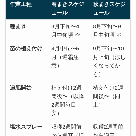
作業工程
春まきスケジ
秋まきスケジ
ュール
ュール
種まき
3月下旬〜4
8月下旬〜9
月中旬頃 🌱
月中旬頃 🌱
苗の植え付け
4月中旬〜5
9月下旬〜10
月（遅霜注
月上旬（涼し
意）
くなってか
ら）
追肥開始
植え付け2週
植え付け2週
間後〜（以降
間後〜（同
2週間毎目
上）
安）
塩水スプレー
収穫2週間前
収穫2週間前
から適宜（塩
から適宜