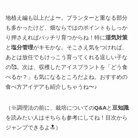
地植え編も以上だよ〜。プランターと重なる部分
も多かったけど、畑ならではのポイントもしっか
り押さえればバッチリ育つからね！特に
湿気対策
と
塩分管理
がキモかな。そこさえ気をつければ、
あとは放任でもけっこう育ってくれる逞しい子な
の🥰。次は、収穫したアイスプラントを「どう食
べるか？」も気になるところだよね。おすすめの
食べ方アイデアも紹介しちゃうね〜♪
（※調理法の前に、栽培についての
Q&A
と
豆知識
を読みたい人はそちらも参考にしてね！目次から
ジャンプできるよ🔝）