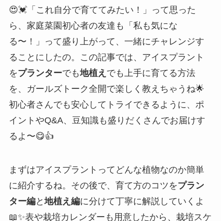
😍💓「これ自分で育ててみたい！」って思った
ら、家庭菜園初心者の友達も「私も気にな
る〜！」って盛り上がって、一緒にチャレンジす
ることにしたの。この記事では、アイスプラント
を
プランター
でも
地植え
でも上手に育てる方法
を、ガールズトーク全開で楽しく教えちゃうね🌟
初心者さんでも安心してトライできるように、ポ
イントやQ&A、豆知識も盛りだくさんでお届けす
るよ〜😋👍
まずはアイスプラントってどんな植物なのか簡単
に紹介するね。その後で、育て方のコツを
プラン
ター編
と
地植え編
に分けて丁寧に解説していくよ
📖✨表や栽培カレンダーも用意したから、栽培スケ