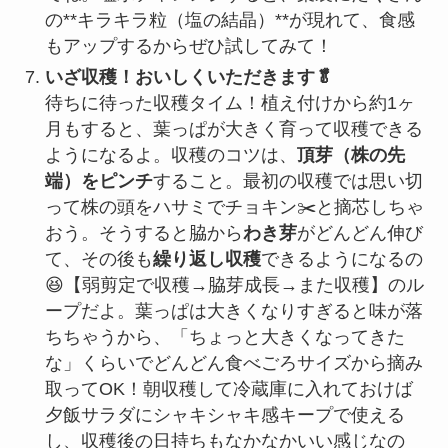
の**キラキラ粒（塩の結晶）**が現れて、食感
もアップするからぜひ試してみて！
いざ収穫！おいしくいただきます🥬
待ちに待った収穫タイム！植え付けから約1ヶ
月もすると、葉っぱが大きく育って収穫できる
ようになるよ。収穫のコツは、
頂芽（株の先
端）をピンチ
すること。最初の収穫では思い切
って株の頭をハサミでチョキン✂️と摘芯しちゃ
おう。そうすると脇から
わき芽
がどんどん伸び
て、その後も
繰り返し収穫
できるようになるの
😆【弱剪定で収穫→脇芽成長→また収穫】のル
ープだよ。葉っぱは大きくなりすぎると味が落
ちちゃうから、「ちょっと大きくなってきた
な」くらいでどんどん食べごろサイズから摘み
取ってOK！朝収穫して冷蔵庫に入れておけば
夕飯サラダにシャキシャキ感キープで使える
し、収穫後の日持ちもなかなかいい感じなの