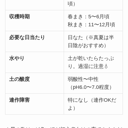
頃）
収穫時期
春まき：5〜6月頃
秋まき：11〜12月頃
必要な日当たり
日なた（※真夏は半
日陰がおすすめ）
水やり
土が乾いたらたっぷ
り。過湿に注意💧
土の酸度
弱酸性〜中性
（pH6.0〜7.0程度）
連作障害
特になし（連作OKだ
よ）