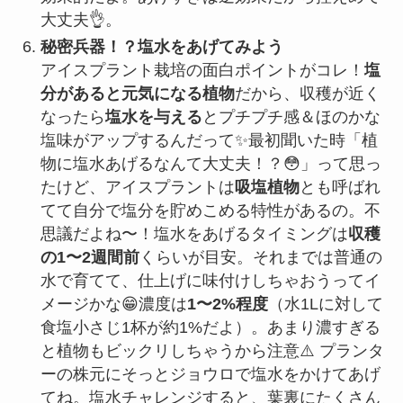
大丈夫👌。
秘密兵器！？塩水をあげてみよう
アイスプラント栽培の面白ポイントがコレ！
塩
分があると元気になる植物
だから、収穫が近く
なったら
塩水を与える
とプチプチ感＆ほのかな
塩味がアップするんだって✨最初聞いた時「植
物に塩水あげるなんて大丈夫！？😳」って思っ
たけど、アイスプラントは
吸塩植物
とも呼ばれ
てて自分で塩分を貯めこめる特性があるの。不
思議だよね〜！塩水をあげるタイミングは
収穫
の1〜2週間前
くらいが目安。それまでは普通の
水で育てて、仕上げに味付けしちゃおうってイ
メージかな😁濃度は
1〜2%程度
（水1Lに対して
食塩小さじ1杯が約1%だよ）。あまり濃すぎる
と植物もビックリしちゃうから注意⚠️ プランタ
ーの株元にそっとジョウロで塩水をかけてあげ
てね。塩水チャレンジすると、葉裏にたくさん