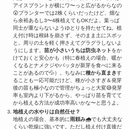
アイスプラントが横にワ〜っと広がるからなの
😲プランターでは2株くらいだったけど、畑な
ら余裕あるし3〜4株植えてもOKだよ。葉っぱ
同士が重ならないようゆとりを持たせてね。植
え付け時は根鉢を崩さず、そのまま土にスポッ
と。周りの土を軽く押さえてグラグラしないよ
うにします。
苗が小さいうちは防虫ネット
をか
けておくと安心かも（特に春植えの場合、暖か
くなるとナメクジやバッタが新芽を食べに来る
ことがあるので💦）。ちなみに
種から直まき
す
ることも一応可能だけど、種が小さすぎ＆発芽
後の苗も極小なので管理がちょっと大変😅発芽
率も室内より下がるから、やっぱり苗を育てて
から植える方法が成功率高いかな〜と思うよ。
地植えの水やりは自然任せ？
地植えの場合、基本的に
雨頼み🌧️
でも大丈夫な
くらい乾燥に強いです。ただし植え付け直後だ