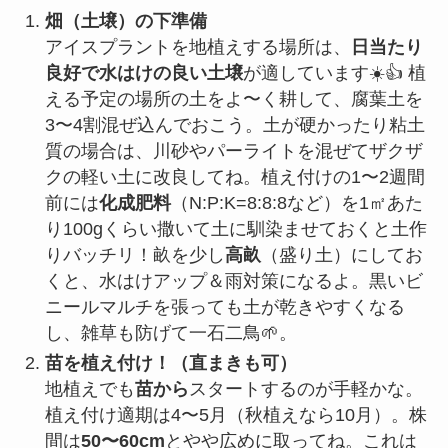
畑（土壌）の下準備
アイスプラントを地植えする場所は、
日当たり
良好で水はけの良い土壌
が適しています☀️👍 植
える予定の場所の土をよ〜く耕して、腐葉土を
3〜4割混ぜ込んでおこう。土が硬かったり粘土
質の場合は、川砂やパーライトを混ぜてザクザ
クの軽い土に改良してね。植え付けの1〜2週間
前には
化成肥料
（N:P:K=8:8:8など）を1㎡あた
り100gくらい撒いて土に馴染ませておくと土作
りバッチリ！畝を少し
高畝
（盛り土）にしてお
くと、水はけアップ＆雨対策になるよ。黒いビ
ニールマルチを張っても土が乾きやすくなる
し、雑草も防げて一石二鳥🌱。
苗を植え付け！（直まきも可）
地植えでも
苗から
スタートするのが手軽かな。
植え付け適期は4〜5月（秋植えなら10月）。株
間は
50〜60cm
とやや広めに取ってね。これは