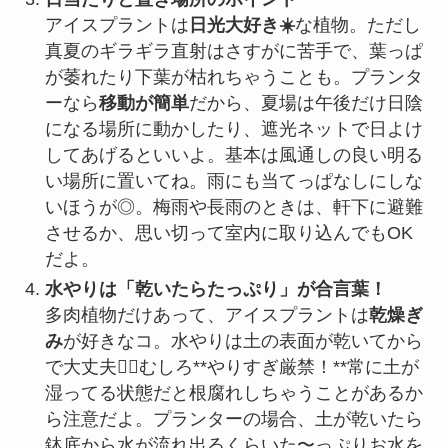
アイスプラントは
日光大好き☀️
な植物。ただし
真夏のギラギラ直射はさすがに苦手で、葉っぱ
が萎れたり下葉が枯れちゃうことも。プランタ
ーなら
移動が簡単
だから、夏場は午後だけ日陰
になる場所に動かしたり、遮光ネットで日よけ
してあげるといいよ。基本は風通しの良い明る
い場所に置いてね。雨にも当てっぱなしにしな
いほうが◎。梅雨や長雨のときは、軒下に避難
させるか、思い切って室内に取り込んでもOK
だよ。
水やりは「乾いたらたっぷり」が合言葉！
多肉植物だけあって、アイスプラントは
乾燥ぎ
み
が好きなコ。水やりは土の表面が乾いてから
で大丈夫🙆‍♀️むしろ**やりすぎ厳禁！**常に土が
湿ってる状態だと根腐れしちゃうことがあるか
ら注意だよ。プランターの場合、土が乾いたら
鉢底から水が流れ出るくらいた〜っぷりお水を