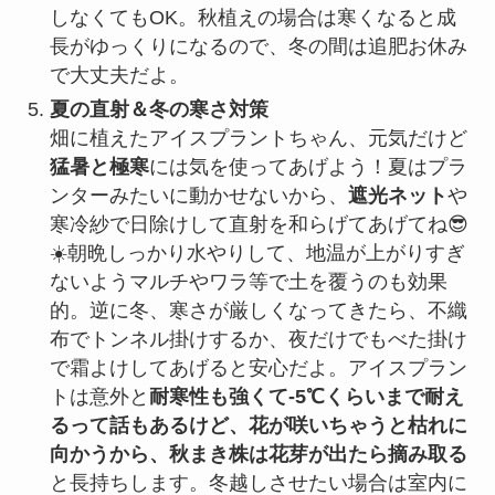
しなくてもOK。秋植えの場合は寒くなると成
長がゆっくりになるので、冬の間は追肥お休み
で大丈夫だよ。
夏の直射＆冬の寒さ対策
畑に植えたアイスプラントちゃん、元気だけど
猛暑と極寒
には気を使ってあげよう！夏はプラ
ンターみたいに動かせないから、
遮光ネット
や
寒冷紗で日除けして直射を和らげてあげてね😎
☀️朝晩しっかり水やりして、地温が上がりすぎ
ないようマルチやワラ等で土を覆うのも効果
的。逆に冬、寒さが厳しくなってきたら、不織
布でトンネル掛けするか、夜だけでもべた掛け
で霜よけしてあげると安心だよ。アイスプラン
トは意外と
耐寒性も強くて-5℃くらいまで耐え
るって話もあるけど、花が咲いちゃうと枯れに
向かうから、秋まき株は花芽が出たら摘み取る
と長持ちします。冬越しさせたい場合は室内に