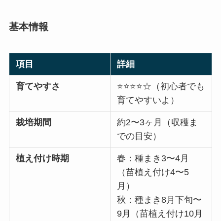
基本情報
項目
詳細
育てやすさ
⭐⭐⭐⭐☆（初心者でも
育てやすいよ）
栽培期間
約2〜3ヶ月（収穫ま
での目安）
植え付け時期
春：種まき3〜4月
（苗植え付け4〜5
月）
秋：種まき8月下旬〜
9月（苗植え付け10月