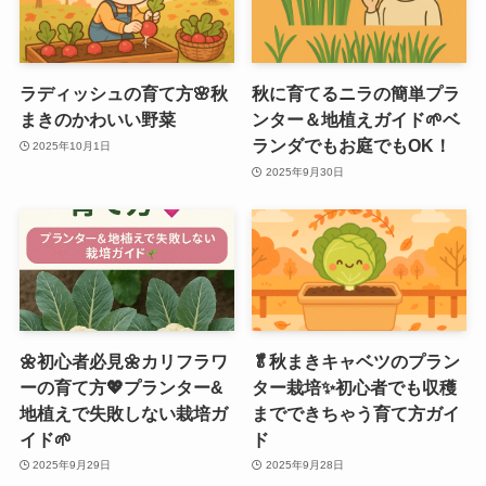
ラディッシュの育て方🌸秋
秋に育てるニラの簡単プラ
まきのかわいい野菜
ンター＆地植えガイド🌱ベ
ランダでもお庭でもOK！
2025年10月1日
2025年9月30日
🌼初心者必見🌼カリフラワ
🥬秋まきキャベツのプラン
ーの育て方💖プランター&
ター栽培✨初心者でも収穫
地植えで失敗しない栽培ガ
までできちゃう育て方ガイ
イド🌱
ド
2025年9月29日
2025年9月28日