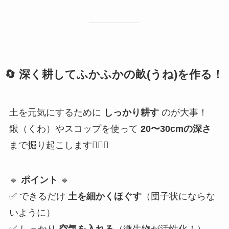
🔄
深く耕してふかふかの畝(うね)を作る！
土を元気にするために
しっかり耕す
のが大事！
鍬（くわ）やスコップを使って
20〜30cmの深さ
まで掘り起こします👷‍♂️✨
🔹
ポイント
🔹
✅ できるだけ
土を細かくほぐす
（団子状にならな
いように）
✅ しっかり
空気を入れる
（微生物が活性化！）