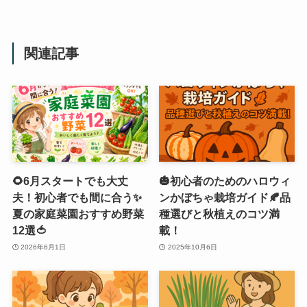
関連記事
🌻6月スタートでも大丈
🎃初心者のためのハロウィ
夫！初心者でも間に合う✨
ンかぼちゃ栽培ガイド🍂品
夏の家庭菜園おすすめ野菜
種選びと秋植えのコツ満
12選🍅
載！
2026年6月1日
2025年10月6日