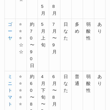
5
8
月
月
ゴ
⭐️
約
5
7
日
多
弱
あ
ー
⭐️
7
月
月
な
め
酸
り
ヤ
⭐️
0
上
〜
た
性
☆
〜
旬
9
☆
9
月
0
日
ミ
⭐️
約
4
6
日
普
弱
あ
ニ
⭐️
6
月
月
な
通
酸
り
ト
⭐️
0
下
〜
た
性
マ
⭐️
〜
旬
8
ト
⭐️
8
〜
月