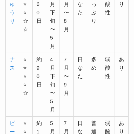
ゅ
⭐️
6
月
月
な
っ
酸
り
う
⭐️
0
下
〜
た
ぷ
性
り
☆
日
旬
8
り
☆
〜
月
5
月
ナ
⭐️
約
4
7
日
多
弱
あ
ス
⭐️
9
月
月
な
め
酸
り
⭐️
0
下
〜
た
性
⭐️
日
旬
9
☆
〜
月
5
月
ピ
⭐️
約
5
7
日
普
弱
あ
ー
⭐️
1
月
月
な
通
酸
り