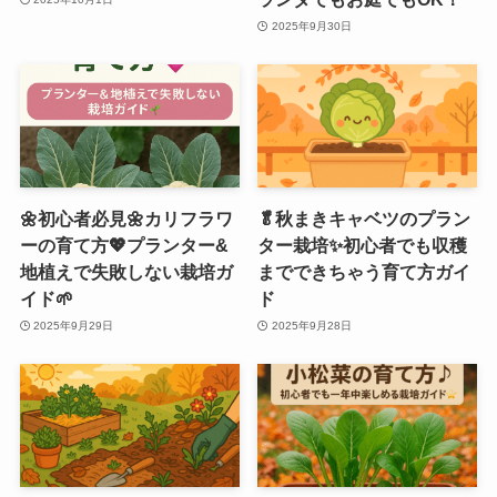
2025年9月30日
🌼初心者必見🌼カリフラワ
🥬秋まきキャベツのプラン
ーの育て方💖プランター&
ター栽培✨初心者でも収穫
地植えで失敗しない栽培ガ
までできちゃう育て方ガイ
イド🌱
ド
2025年9月29日
2025年9月28日