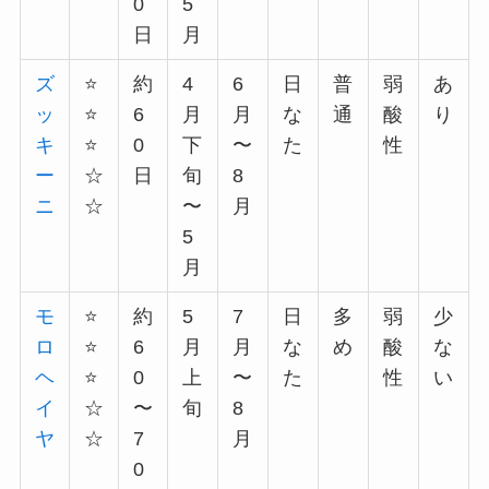
0
5
日
月
ズ
⭐️
約
4
6
日
普
弱
あ
ッ
⭐️
6
月
月
な
通
酸
り
キ
⭐️
0
下
〜
た
性
ー
☆
日
旬
8
ニ
☆
〜
月
5
月
モ
⭐️
約
5
7
日
多
弱
少
ロ
⭐️
6
月
月
な
め
酸
な
ヘ
⭐️
0
上
〜
た
性
い
イ
☆
〜
旬
8
ヤ
☆
7
月
0