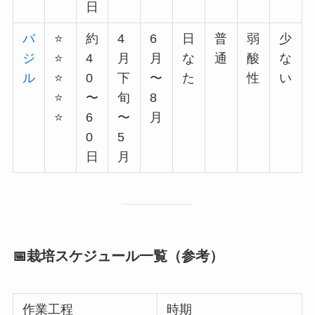
日
バ
⭐️
約
4
6
日
普
弱
少
ジ
⭐️
4
月
月
な
通
酸
な
ル
⭐️
0
下
〜
た
性
い
⭐️
〜
旬
8
⭐️
6
〜
月
0
5
日
月
📅栽培スケジュール一覧（参考）
作業工程
時期