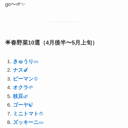
go〜🌱✨
🌟春野菜10選（4月後半〜5月上旬）
きゅうり
🥒
ナス
🍆
ピーマン
🫑
オクラ
🌱
枝豆
🌿
ゴーヤ
🍃
ミニトマト
🍅
ズッキーニ
🥒