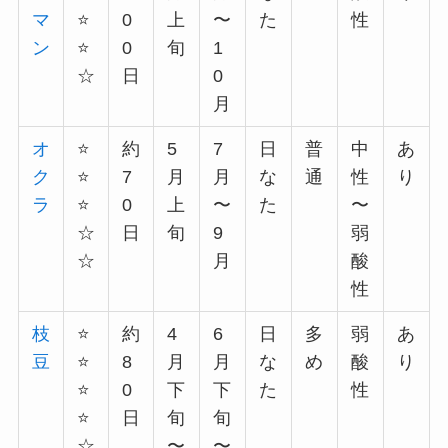
マ
⭐️
0
上
〜
た
性
ン
⭐️
0
旬
1
☆
日
0
月
オ
⭐️
約
5
7
日
普
中
あ
ク
⭐️
7
月
月
な
通
性
り
ラ
⭐️
0
上
〜
た
〜
☆
日
旬
9
弱
☆
月
酸
性
枝
⭐️
約
4
6
日
多
弱
あ
豆
⭐️
8
月
月
な
め
酸
り
⭐️
0
下
下
た
性
⭐️
日
旬
旬
☆
〜
〜