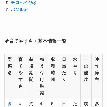
モロヘイヤ
🌿
バジル
🌿
🌱育てやすさ・基本情報一覧
野
育
栽
植
収
日
水
土
連
菜
て
培
え
穫
当
や
の
作
名
や
期
付
時
た
り
酸
障
す
間
け
期
り
度
害
さ
時
期
き
⭐️
約
4
6
日
た
弱
あ