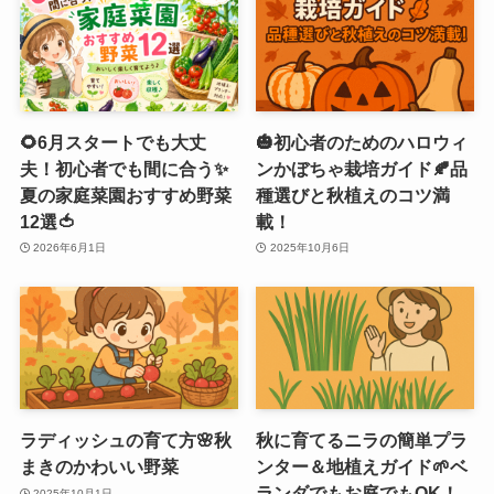
🌻6月スタートでも大丈
🎃初心者のためのハロウィ
夫！初心者でも間に合う✨
ンかぼちゃ栽培ガイド🍂品
夏の家庭菜園おすすめ野菜
種選びと秋植えのコツ満
12選🍅
載！
2026年6月1日
2025年10月6日
ラディッシュの育て方🌸秋
秋に育てるニラの簡単プラ
まきのかわいい野菜
ンター＆地植えガイド🌱ベ
ランダでもお庭でもOK！
2025年10月1日