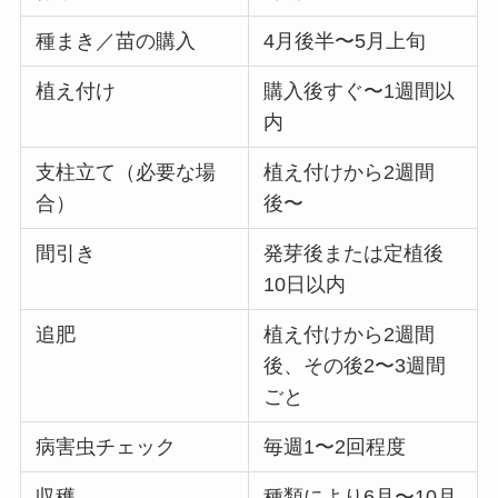
種まき／苗の購入
4月後半〜5月上旬
植え付け
購入後すぐ〜1週間以
内
支柱立て（必要な場
植え付けから2週間
合）
後〜
間引き
発芽後または定植後
10日以内
追肥
植え付けから2週間
後、その後2〜3週間
ごと
病害虫チェック
毎週1〜2回程度
収穫
種類により6月〜10月