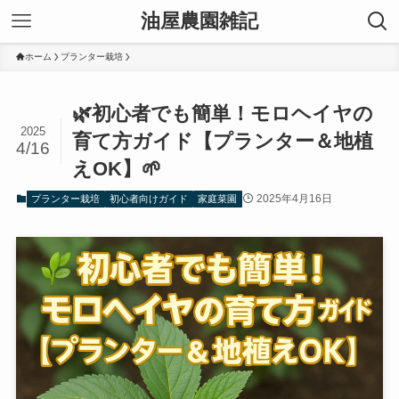
油屋農園雑記
ホーム
プランター栽培
🌿初心者でも簡単！モロヘイヤの
2025
育て方ガイド【プランター＆地植
4/16
えOK】🌱
2025年4月16日
プランター栽培
初心者向けガイド
家庭菜園