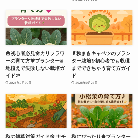
🌼初心者必見🌼カリフラワ
🥬秋まきキャベツのプラン
ーの育て方💖プランター&
ター栽培✨初心者でも収穫
地植えで失敗しない栽培ガ
までできちゃう育て方ガイ
イド🌱
ド
2025年9月29日
2025年9月28日
秋の雑草対策ガイド🌼 ナチ
秋にぴったり🍁プランター