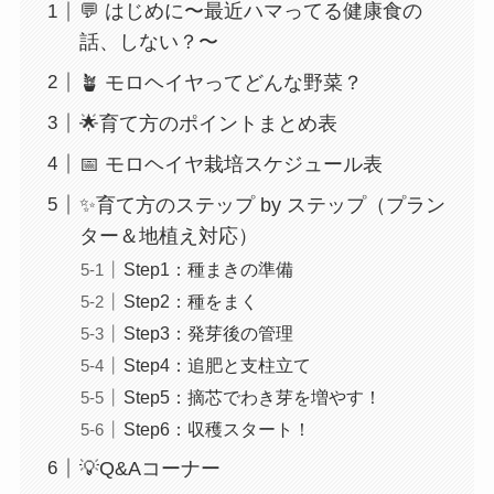
💬 はじめに〜最近ハマってる健康食の
話、しない？〜
🪴 モロヘイヤってどんな野菜？
🌟育て方のポイントまとめ表
📅 モロヘイヤ栽培スケジュール表
✨育て方のステップ by ステップ（プラン
ター＆地植え対応）
Step1：種まきの準備
Step2：種をまく
Step3：発芽後の管理
Step4：追肥と支柱立て
Step5：摘芯でわき芽を増やす！
Step6：収穫スタート！
💡Q&Aコーナー