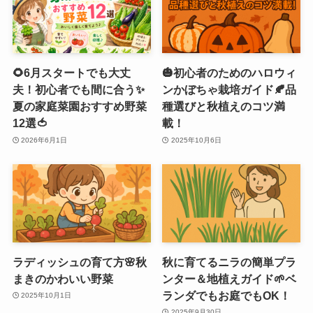
🌻6月スタートでも大丈
🎃初心者のためのハロウィ
夫！初心者でも間に合う✨
ンかぼちゃ栽培ガイド🍂品
夏の家庭菜園おすすめ野菜
種選びと秋植えのコツ満
12選🍅
載！
2026年6月1日
2025年10月6日
ラディッシュの育て方🌸秋
秋に育てるニラの簡単プラ
まきのかわいい野菜
ンター＆地植えガイド🌱ベ
ランダでもお庭でもOK！
2025年10月1日
2025年9月30日