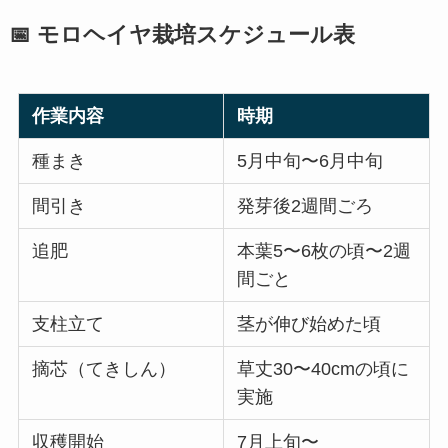
📅 モロヘイヤ栽培スケジュール表
作業内容
時期
種まき
5月中旬〜6月中旬
間引き
発芽後2週間ごろ
追肥
本葉5〜6枚の頃〜2週
間ごと
支柱立て
茎が伸び始めた頃
摘芯（てきしん）
草丈30〜40cmの頃に
実施
収穫開始
7月上旬〜