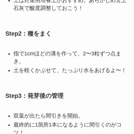
土は野菜用培養土がおすすめ。あらかじめ苦土
石灰で酸度調整しておこう！
Step2：種をまく
指で1cmほどの溝を作って、2〜3粒ずつ点ま
き。
土を軽くかぶせて、たっぷり水をあげるよ〜！
Step3：発芽後の管理
双葉が出たら間引きを開始。
最終的に1箇所1本になるように間引くのがコ
ツ！