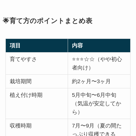
🌟育て方のポイントまとめ表
項目
内容
育てやすさ
⭐️⭐️⭐️☆☆（やや初心
者向け）
栽培期間
約2ヶ月〜3ヶ月
植え付け時期
5月中旬〜6月中旬
（気温が安定してか
ら）
収穫時期
7月〜9月（夏の間た
っぷり収穫できる