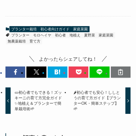
プランター栽培
初心者向けガイド
家庭菜園
プランター
モロヘイヤ
初心者
地植え
夏野菜
家庭菜園
無農薬栽培
育て方
よかったらシェアしてね！
🥒初心者でもできる！ズッ
🌶️初心者でも安心！ししと
キーニの育て方完全ガイド
うの育て方ガイド【プラン
✨地植え＆プランターで簡
ターOK・簡単ステップ】
単栽培術🌱
🌱