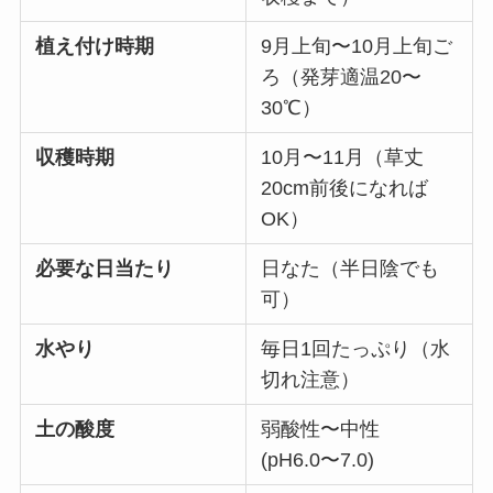
植え付け時期
9月上旬〜10月上旬ご
ろ（発芽適温20〜
30℃）
収穫時期
10月〜11月（草丈
20cm前後になれば
OK）
必要な日当たり
日なた（半日陰でも
可）
水やり
毎日1回たっぷり（水
切れ注意）
土の酸度
弱酸性〜中性
(pH6.0〜7.0)