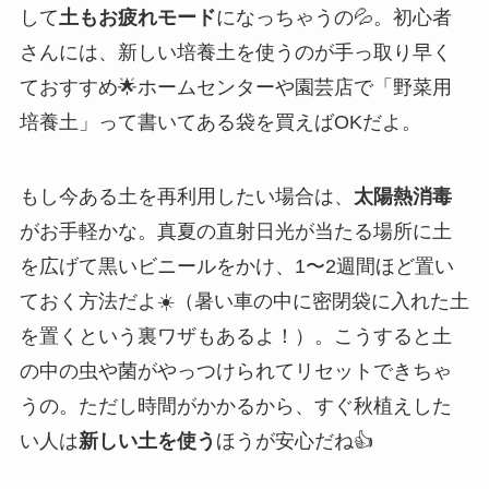
して
土もお疲れモード
になっちゃうの💦。初心者
さんには、新しい培養土を使うのが手っ取り早く
ておすすめ🌟ホームセンターや園芸店で「野菜用
培養土」って書いてある袋を買えばOKだよ。
もし今ある土を再利用したい場合は、
太陽熱消毒
がお手軽かな。真夏の直射日光が当たる場所に土
を広げて黒いビニールをかけ、1〜2週間ほど置い
ておく方法だよ☀️（暑い車の中に密閉袋に入れた土
を置くという裏ワザもあるよ！）。こうすると土
の中の虫や菌がやっつけられてリセットできちゃ
うの。ただし時間がかかるから、すぐ秋植えした
い人は
新しい土を使う
ほうが安心だね👍