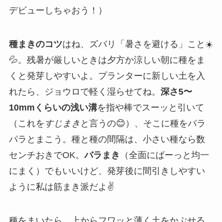
デビューしちゃおう！）
種まきのコツ
はね、ズバリ「暑さを避ける」こと☀️
💦。残暑が厳しいときは夕方か涼しい朝に種をま
くと発芽しやすいよ。プランターに新しい土を入
れたら、ジョウロで軽く湿らせてね。
深さ5〜
10mmくらいの浅い溝
を指や棒でスーッと引いて
（これを
すじまき
と言うの😊）、そこに種をパラ
パラとまこう。種と種の間隔は、小さい種なら数
センチおきでOK。
バラまき
（全面にばーっと均一
にまく）でもいいけど、発芽後に間引きしやすい
ように私は筋まき派だよ✌️
種をまいたら、上からフワッと薄く土をかぶせる