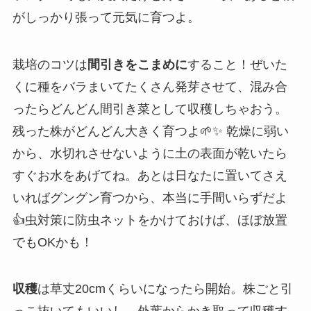
がしっかり張って元気に育つよ。
栽培のコツは
間引きをこまめに
すること！ぜいた
くに種をバラまいてたくさん発芽させて、混み合
ったらどんどん間引き菜として収穫しちゃおう。
残った株がどんどん大きく育つよ🌱✨ 乾燥に弱い
から、水切れさせないように土の表面が乾いたら
すぐお水をあげてね。あとは日なたに置いてさえ
いればグングン育つから、本当に手間いらずだよ
👍虫対策に防虫ネットをかけておけば、ほぼ放置
でもOKかも！
収穫
は草丈20cmくらいになったら開始。株ごと引