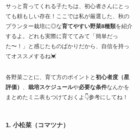
サっと育ってくれる子たちは、初心者さんにとっ
ても頼もしい存在！ここでは私が厳選した、秋の
プランター栽培に◎な
育てやすい野菜8種類
を紹介
するよ。どれも実際に育ててみて「簡単だっ
た〜！」と感じたものばかりだから、自信を持っ
てオススメするね💓
各野菜ごとに、育て方のポイントと
初心者度（星
評価）
、
栽培スケジュール
や
必要な条件
なんかを
まとめたミニ表もつけておくよ👇参考にしてね！
1. 小松菜（コマツナ）