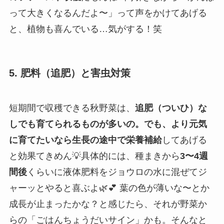
って大きくなるんだよ〜」って声をかけてあげる
と、植物も喜んでいる…気がする！笑
5. 肥料（追肥）と害虫対策
短期間で収穫できる秋野菜は、
追肥（ついひ）な
しでも育てられるものが多いの。でも、より元気
に育てたいなら生長の途中で栄養補給
してあげる
と効果てきめん💡具体的には、種まきから
3〜4週
間後
くらいに液体肥料をジョウロの水に混ぜてジ
ャーッとやると喜ぶよ🌿💕 葉の色が薄いな〜とか
成長が止まったかな？と感じたら、それが野菜か
らの「ごはんちょうだいサイン」かも。そんなと