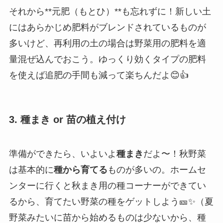
それから**元肥（もとひ）**も忘れずに！新しい土
にはあらかじめ肥料がブレンドされているものが
多いけど、再利用の土の場合は野菜用の肥料を適
量混ぜ込んでおこう。ゆっくり効くタイプの肥料
を使えば追肥の手間も減って楽ちんだよ😊👍
3. 種まき or 苗の植え付け
準備ができたら、いよいよ
種まき
だよ〜！秋野菜
は基本的に
種から育てる
ものが多いの。ホームセ
ンターに行くと秋まき用の種コーナーができてい
るから、育てたい野菜の種をゲットしよう🎫✨（夏
野菜みたいに苗から始めるものは少ないから、種