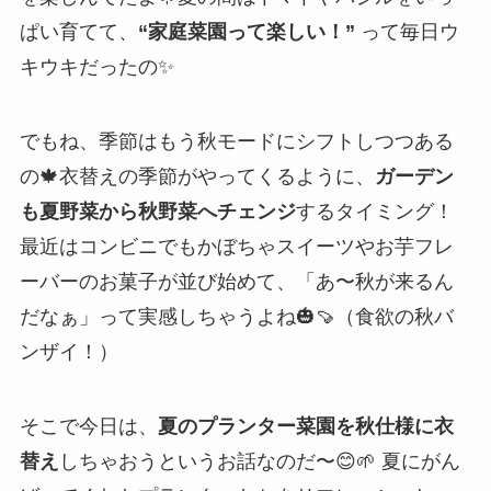
ぱい育てて、
“家庭菜園って楽しい！”
って毎日ウ
キウキだったの✨
でもね、季節はもう秋モードにシフトしつつある
の🍁衣替えの季節がやってくるように、
ガーデン
も夏野菜から秋野菜へチェンジ
するタイミング！
最近はコンビニでもかぼちゃスイーツやお芋フレ
ーバーのお菓子が並び始めて、「あ〜秋が来るん
だなぁ」って実感しちゃうよね🎃🍠（食欲の秋バ
ンザイ！）
そこで今日は、
夏のプランター菜園を秋仕様に衣
替え
しちゃおうというお話なのだ〜😊🌱 夏にがん