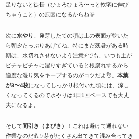
足りないと徒長（ひょろひょろ〜っと軟弱に伸び
ちゃうこと）の原因になるからね🌞
次に
水やり
。発芽したての頃は土の表面が乾いた
ら朝夕たっぷりあげてね。特にまだ残暑がある時
期は、水切れさせないよう注意⚡️でも、いつも土が
ビチャビチャに湿りすぎていると根腐れするから
適度な湿り気をキープするのがコツだよ👌。
本葉
が3〜4枚
になってしっかり根付いた頃には、涼し
くなってくるので水やりは1日1回ペースでも大丈
夫になるよ。
そして
間引き（まびき）
！これは避けて通れない
作業なのだ💪✨芽がたくさん出てきて混み合ってき