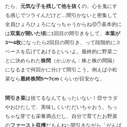
たら、
元気な子を残して他を抜く
の。心を鬼にす
る感じでツライんだけど…間引かないと密集して
全員ひょろひょろになっちゃうからね😣✋基本的に
は
双葉が開いた頃
に1回目の間引きをして、
本葉が
3〜4枚
になったら2回目の間引き、って段階的にス
ペースを広げてあげるといいよ。最終的に野菜ご
とに決められた
株間
（かぶかん：株と株の間隔）
になるまで何回かに分けて間引こう。例えば小松
菜なら
最終株間5〜7cm
くらいが目安かな。
間引き菜
は捨てるなんてもったいない！😍サラダ
やおひたしで、美味しくいただいちゃおう。ちっ
ちゃな芽でも栄養満点だし、自分で育てたお野菜
の
ファースト収穫
だもんね✨間引きながら「がんば