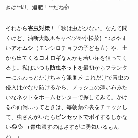
きは**即、追肥！**だね👍
それから
害虫対策
！「秋は虫が少ない」なんて聞
くけど、油断大敵⚠️キャベツや小松菜につきやす
い
アオムシ
（モンシロチョウの子ども💧）や、土
から出てくる
コオロギ
なんかも若い芽を狙ってく
るよ。私はいつも
防虫ネット
を最初からプランタ
ーにふわっとかけちゃう派🐛🎶 これだけで青虫の
侵入はかなり防げるから、メッシュの薄い布みた
いなネットをホームセンターで探してみて。かけ
るの面倒…ってときは、毎朝葉の裏をチェックし
て、虫さんがいたら
ピンセットでポイ
するしかな
い😂💦 （青虫潰すのはさすがに勇気いるもん
ね…）