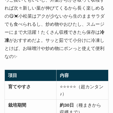
っこ抜いてもいいし、外葉からかき取って収穫す
れば次々新しい葉が伸びてくるから長く楽しめる
の😋💓小松菜はアクが少ないから生のままサラダ
でも食べられるし、炒め物やおひたし、スムージ
ーにまで大活躍！たくさん収穫できたら保存は
冷
凍
がおすすめだよ。サッと茹でて小分けに冷凍し
とけば、お味噌汁や炒め物にポンっと使えて便利
なの✨
項目
内容
育てやすさ
⭐️⭐️⭐️⭐️⭐️（超カンタン
♪）
栽培期間
約30日
（種まきから
収穫まで）