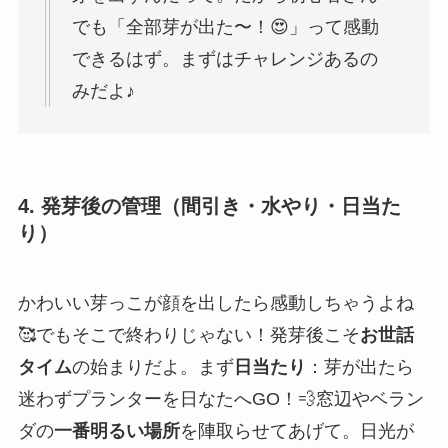
でも「全部芽が出た〜！😍」って感動
できるはず。まずはチャレンジあるの
みだよ♪
4. 発芽後の管理（間引き・水やり・日当た
り）
かわいい芽っこが顔を出したら感動しちゃうよね
🥰でもそこで終わりじゃない！発芽後こそ
お世話
タイム
の始まりだよ。まず
日当たり
：芽が出たら
迷わずプランターを日なたへGO！💨窓辺やベラン
ダの
一番明るい場所
を陣取らせてあげて。日光が