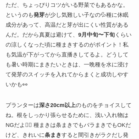
ただ、ちょっぴりコツがいる野菜でもあるかな。
というのも
発芽
が少し気難しい子なの💦種に休眠
成分があって、高温だと芽が出にくい性質がある
んだ。だから真夏は避けて、
9月中旬〜下旬
くらい
の涼しくなった頃に種まきするのがポイント！私
も気温が下がってから直播きしてるよ。どうして
も暑い時期にまきたいときは、一晩種を水に浸け
て発芽のスイッチを入れてからまくと成功しやす
いかも👀
プランターは
深さ20cm以上
のものをチョイスして
ね。根をしっかり張らせるために、浅い入れ物は
NGだよ🙅‍♀️ 種まきは条まきでもバラまきでもOKだ
けど、きれいに
条まき
すると間引きがラクだし発