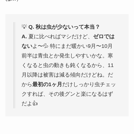
💡
Q. 秋は虫が少ないって本当？
A.
夏に比べればマシだけど、
ゼロでは
ない
よ〜💦 特にまだ暖かい9月〜10月
前半は青虫とか発生しやすいかな。寒
くなると虫の動きも鈍くなるから、11
月以降は被害は減る傾向だけどね。だ
から
最初の1ヶ月
だけしっかり虫チェッ
クすれば、その後グンと楽になるはず
だよ👍