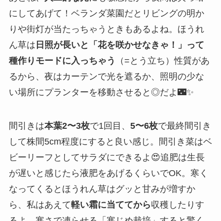
にしてあげて！ベランダ菜園だとリビングの明か
りや街灯が当たっちゃうときもあるよね。ほうれ
ん草は
日照が長いと「花を咲かせなきゃ！」って
種作りモードに入っちゃう
（=とう立ち）性質があ
るから、夜はカーテンで光を遮るか、照明の少な
い場所にプランターを移動させると◎だよ🌃✨
間引きは
本葉2〜3枚
で1回目、
5〜6枚
で最終間引き
して株間5cm程度にすると良い感じ。間引き菜はベ
ビーリーフとしてサラダにできるよ😍追肥は生長
が遅いと感じたら液肥をあげるくらいでOK。寒く
なってくるとほうれん草はグッと甘みが増すか
ら、私はあえて
軽い霜に当ててから
収穫したりす
るよ。寒さで凍らせる「寒じめ栽培」すると驚く