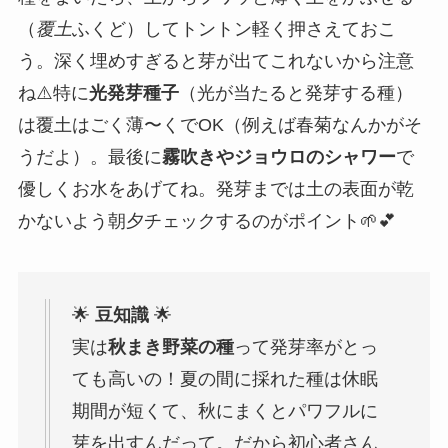
（
覆土
ふくど）してトントン軽く押さえておこ
う。深く埋めすぎると芽が出てこれないから注意
ね⚠️特に
光発芽種子
（光が当たると発芽する種）
は覆土はごく薄〜くでOK（例えば春菊なんかがそ
うだよ）。最後に
霧吹きやジョウロのシャワー
で
優しくお水をあげてね。発芽までは土の表面が乾
かないよう朝夕チェックするのがポイント🌱💕
🌟
豆知識
🌟
実は
秋まき野菜の種
って発芽率がとっ
ても高いの！夏の間に採れた種は休眠
期間が短くて、秋にまくとパワフルに
芽を出すんだって。だから初心者さん