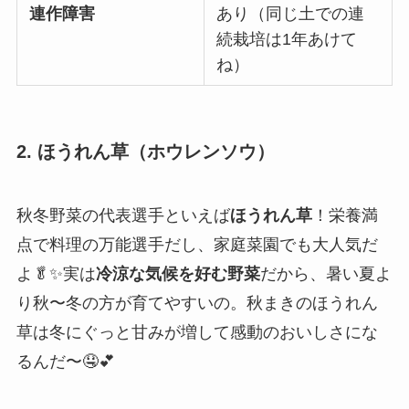
連作障害
あり（同じ土での連
続栽培は1年あけて
ね）
2. ほうれん草（ホウレンソウ）
秋冬野菜の代表選手といえば
ほうれん草
！栄養満
点で料理の万能選手だし、家庭菜園でも大人気だ
よ🥬✨実は
冷涼な気候を好む野菜
だから、暑い夏よ
り秋〜冬の方が育てやすいの。秋まきのほうれん
草は冬にぐっと甘みが増して感動のおいしさにな
るんだ〜🤤💕