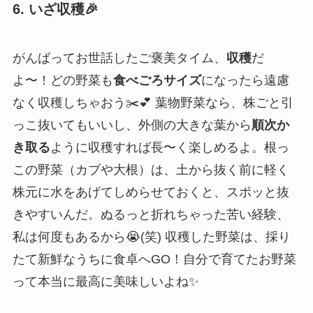
6. いざ収穫🎉
がんばってお世話したご褒美タイム、
収穫
だ
よ〜！どの野菜も
食べごろサイズ
になったら遠慮
なく収穫しちゃおう✂️💕 葉物野菜なら、株ごと引
っこ抜いてもいいし、外側の大きな葉から
順次か
き取る
ように収穫すれば長〜く楽しめるよ。根っ
この野菜（カブや大根）は、土から抜く前に軽く
株元に水をあげてしめらせておくと、スポッと抜
きやすいんだ。ぬるっと折れちゃった苦い経験、
私は何度もあるから😭(笑) 収穫した野菜は、採り
たて新鮮なうちに食卓へGO！自分で育てたお野菜
って本当に最高に美味しいよね✨