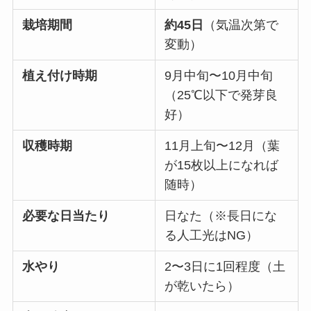
栽培期間
約45日
（気温次第で
変動）
植え付け時期
9月中旬〜10月中旬
（25℃以下で発芽良
好）
収穫時期
11月上旬〜12月（葉
が15枚以上になれば
随時）
必要な日当たり
日なた（※長日にな
る人工光はNG）
水やり
2〜3日に1回程度（土
が乾いたら）