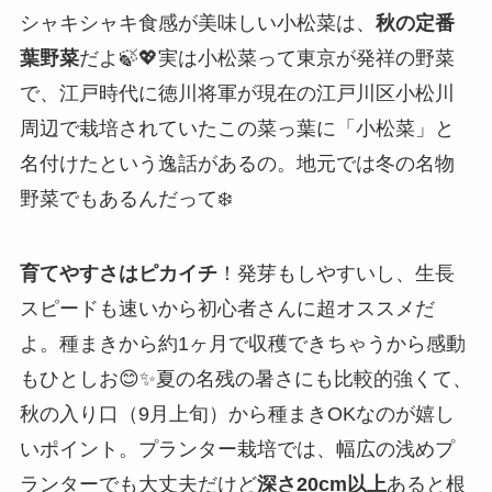
シャキシャキ食感が美味しい小松菜は、
秋の定番
葉野菜
だよ🍃💖実は小松菜って東京が発祥の野菜
で、江戸時代に徳川将軍が現在の江戸川区小松川
周辺で栽培されていたこの菜っ葉に「小松菜」と
名付けたという逸話があるの。地元では冬の名物
野菜でもあるんだって❄️
育てやすさはピカイチ
！発芽もしやすいし、生長
スピードも速いから初心者さんに超オススメだ
よ。種まきから約1ヶ月で収穫できちゃうから感動
もひとしお😊✨夏の名残の暑さにも比較的強くて、
秋の入り口（9月上旬）から種まきOKなのが嬉し
いポイント。プランター栽培では、幅広の浅めプ
ランターでも大丈夫だけど
深さ20cm以上
あると根