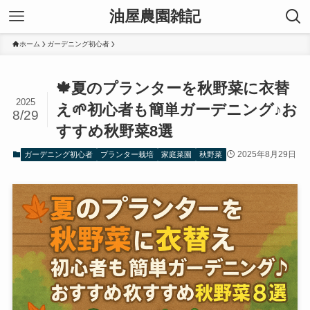
油屋農園雑記
ホーム
ガーデニング初心者
🍁夏のプランターを秋野菜に衣替
2025
え🌱初心者も簡単ガーデニング♪お
8/29
すすめ秋野菜8選
2025年8月29日
ガーデニング初心者
プランター栽培
家庭菜園
秋野菜