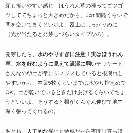
芽も揃いやすい感じ。ほうれん草の種ってゴツゴ
ツしててちょっと大きめだから、1cm間隔くらいで
間を空けてまくといいよ。覆土はしっかりめに
（光が当たると発芽しづらいタイプなの）。
発芽したら、
水のやりすぎに注意！実はほうれん
草、水を好むように見えて過湿に弱い
デリケート
さんなの😯土が常にジメジメしていると根腐れし
やすいから、本葉5枚くらいまでは水やり控えめで
OK。土が乾いているときだけあげるくらいでちょ
うどいいよ。そうすると根がぐんぐん伸びて地中
深く張ってくれるの。
あとね、
人工的な光
にも敏感だから夜間は真っ暗