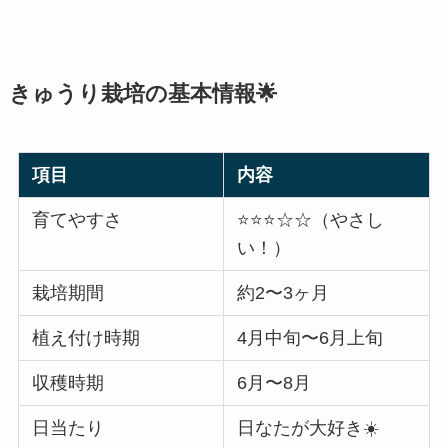
きゅうり栽培の基本情報🌟
項目
内容
育てやすさ
⭐️⭐️⭐️☆☆（やさし
い！）
栽培期間
約2〜3ヶ月
植え付け時期
4月中旬〜6月上旬
収穫時期
6月〜8月
日当たり
日なたが大好き☀️