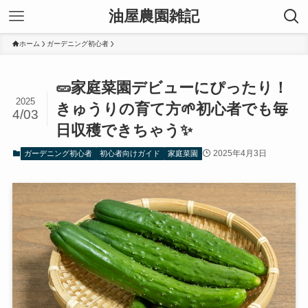
油屋農園雑記
ホーム
ガーデニング初心者
🥒家庭菜園デビューにぴったり！
2025
きゅうりの育て方🌱初心者でも毎
4/03
日収穫できちゃう✨
2025年4月3日
ガーデニング初心者
初心者向けガイド
家庭菜園