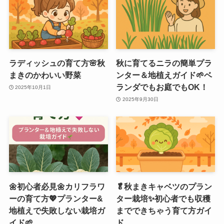
ラディッシュの育て方🌸秋
秋に育てるニラの簡単プラ
まきのかわいい野菜
ンター＆地植えガイド🌱ベ
ランダでもお庭でもOK！
2025年10月1日
2025年9月30日
🌼初心者必見🌼カリフラワ
🥬秋まきキャベツのプラン
ーの育て方💖プランター&
ター栽培✨初心者でも収穫
地植えで失敗しない栽培ガ
までできちゃう育て方ガイ
イド🌱
ド