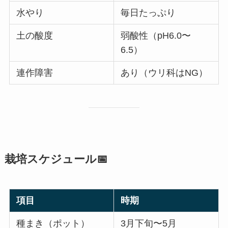
水やり
毎日たっぷり
土の酸度
弱酸性（pH6.0〜
6.5）
連作障害
あり（ウリ科はNG）
栽培スケジュール📅
項目
時期
種まき（ポット）
3月下旬〜5月