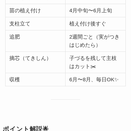
苗の植え付け
4月中旬〜6月上旬
支柱立て
植え付け後すぐ
追肥
2週間ごと（実がつき
はじめたら）
摘芯（てきしん）
子づるを残して主枝
はカット✂️
収穫
6月〜8月、毎日OK✨
ポイント解説🌟