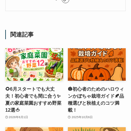
関連記事
🌻6月スタートでも大丈
🎃初心者のためのハロウィ
夫！初心者でも間に合う✨
ンかぼちゃ栽培ガイド🍂品
夏の家庭菜園おすすめ野菜
種選びと秋植えのコツ満
12選🍅
載！
2026年6月1日
2025年10月6日