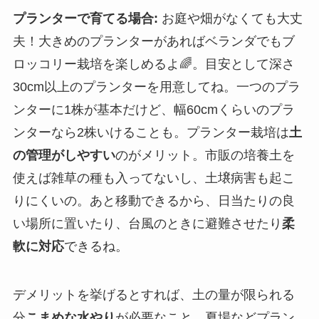
プランターで育てる場合:
お庭や畑がなくても大丈
夫！大きめのプランターがあればベランダでもブ
ロッコリー栽培を楽しめるよ🌈。目安として深さ
30cm以上のプランターを用意してね。一つのプラ
ンターに1株が基本だけど、幅60cmくらいのプラ
ンターなら2株いけることも。プランター栽培は
土
の管理がしやすい
のがメリット。市販の培養土を
使えば雑草の種も入ってないし、土壌病害も起こ
りにくいの。あと移動できるから、日当たりの良
い場所に置いたり、台風のときに避難させたり
柔
軟に対応
できるね。
デメリットを挙げるとすれば、土の量が限られる
分
こまめな水やり
が必要なこと。夏場などプラン