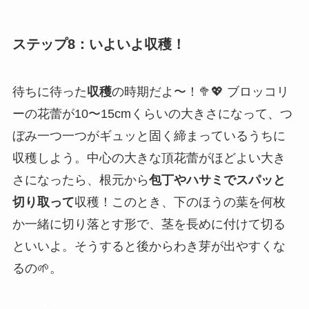
ステップ8：いよいよ収穫！
待ちに待った
収穫
の時期だよ〜！🥦💖 ブロッコリ
ーの花蕾が10〜15cmくらいの大きさになって、つ
ぼみ一つ一つがギュッと固く締まっているうちに
収穫しよう。中心の大きな頂花蕾がほどよい大き
さになったら、根元から
包丁やハサミでスパッと
切り取って
収穫！このとき、下のほうの葉を何枚
か一緒に切り落とす形で、茎を長めに付けて切る
といいよ。そうすると後からわき芽が出やすくな
るの🌱。