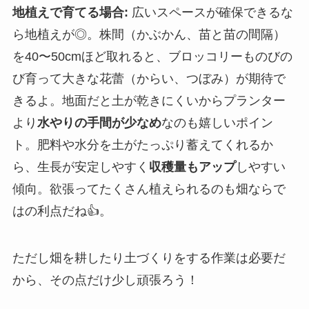
地植えで育てる場合:
広いスペースが確保できるな
ら地植えが◎。株間（かぶかん、苗と苗の間隔）
を40〜50cmほど取れると、ブロッコリーものびの
び育って大きな花蕾（からい、つぼみ）が期待で
きるよ。地面だと土が乾きにくいからプランター
より
水やりの手間が少なめ
なのも嬉しいポイン
ト。肥料や水分を土がたっぷり蓄えてくれるか
ら、生長が安定しやすく
収穫量もアップ
しやすい
傾向。欲張ってたくさん植えられるのも畑ならで
はの利点だね👍。
ただし畑を耕したり土づくりをする作業は必要だ
から、その点だけ少し頑張ろう！