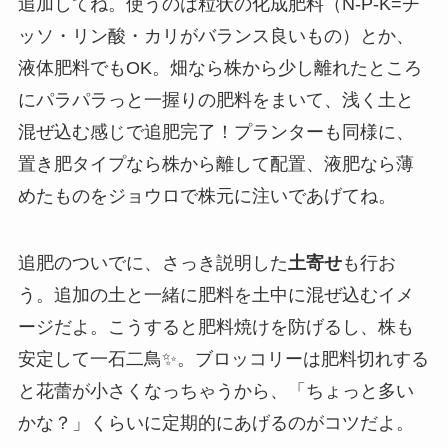
追加してね。使うのは粒状の化成肥料（N-P-K=チ
ッソ・リン酸・カリがバランス良いもの）とか、
液体肥料でもOK。畑なら株から少し離れたところ
にパラパラっと一握りの肥料をまいて、浅く土と
混ぜ込む感じで追肥完了！プランターも同様に、
置き肥タイプなら株から離して配置、液肥なら薄
めたものをジョウロで株元に注いであげてね。
追肥のついでに、さっき説明した
土寄せ
も行お
う。追加の土と一緒に肥料を土中に混ぜ込むイメ
ージだよ。こうすると肥料焼けを防げるし、株も
安定して一石二鳥✨。ブロッコリーは肥料切れする
と花蕾が小さくなっちゃうから、「ちょっと多い
かな？」くらいに定期的にあげるのがコツだよ。