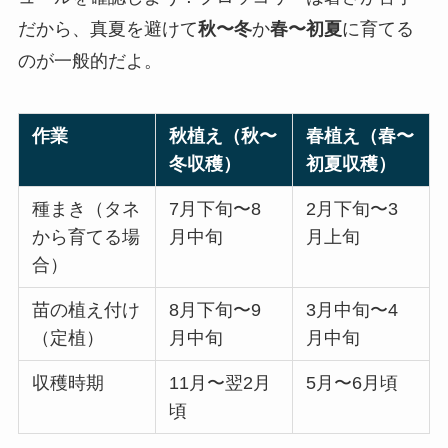
だから、真夏を避けて
秋〜冬
か
春〜初夏
に育てる
のが一般的だよ。
作業
秋植え（秋〜
春植え（春〜
冬収穫）
初夏収穫）
種まき（タネ
7月下旬〜8
2月下旬〜3
から育てる場
月中旬
月上旬
合）
苗の植え付け
8月下旬〜9
3月中旬〜4
（定植）
月中旬
月中旬
収穫時期
11月〜翌2月
5月〜6月頃
頃