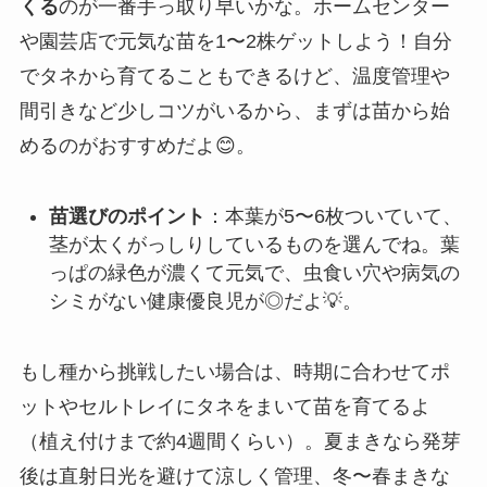
くる
のが一番手っ取り早いかな。ホームセンター
や園芸店で元気な苗を1〜2株ゲットしよう！自分
でタネから育てることもできるけど、温度管理や
間引きなど少しコツがいるから、まずは苗から始
めるのがおすすめだよ😊。
苗選びのポイント
：本葉が5〜6枚ついていて、
茎が太くがっしりしているものを選んでね。葉
っぱの緑色が濃くて元気で、虫食い穴や病気の
シミがない健康優良児が◎だよ💡。
もし種から挑戦したい場合は、時期に合わせてポ
ットやセルトレイにタネをまいて苗を育てるよ
（植え付けまで約4週間くらい）。夏まきなら発芽
後は直射日光を避けて涼しく管理、冬〜春まきな