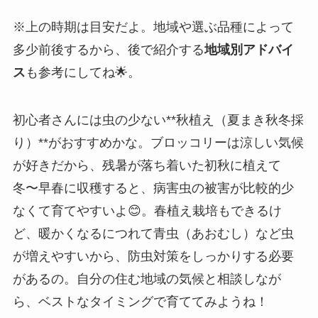
※上の時期は目安だよ。地域や選ぶ品種によって
多少前後するから、後で紹介する
地域別アドバイ
ス
も参考にしてね🌟。
初心者さんには虫の少ない**秋植え（夏まき秋冬採
り）**がおすすめかな。ブロッコリーは涼しい気候
が好きだから、残暑が落ち着いた初秋に植えて
冬〜早春に収穫すると、病害虫の被害が比較的少
なくて育てやすいよ😊。春植え栽培もできるけ
ど、暖かくなるにつれて青虫（あおむし）など虫
が増えやすいから、防虫対策をしっかりする必要
があるの。自分の住む地域の気候と相談しなが
ら、ベストなタイミングで育ててみようね！