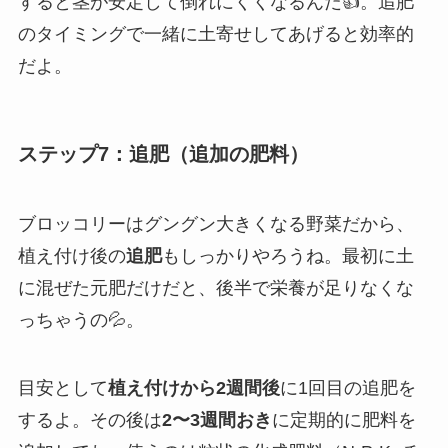
すると茎が安定して倒れにくくなるんだ👍。追肥
のタイミングで一緒に土寄せしてあげると効率的
だよ。
ステップ7：追肥（追加の肥料）
ブロッコリーはグングン大きくなる野菜だから、
植え付け後の
追肥
もしっかりやろうね。最初に土
に混ぜた元肥だけだと、後半で栄養が足りなくな
っちゃうの💦。
目安として
植え付けから2週間後
に1回目の追肥を
するよ。その後は
2〜3週間おき
に定期的に肥料を