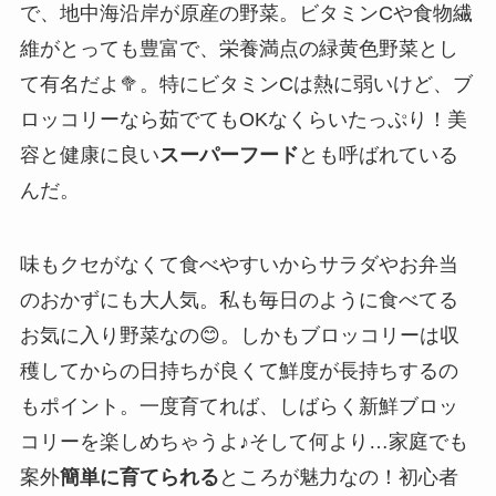
で、地中海沿岸が原産の野菜。ビタミンCや食物繊
維がとっても豊富で、栄養満点の緑黄色野菜とし
て有名だよ🥦。特にビタミンCは熱に弱いけど、ブ
ロッコリーなら茹でてもOKなくらいたっぷり！美
容と健康に良い
スーパーフード
とも呼ばれている
んだ。
味もクセがなくて食べやすいからサラダやお弁当
のおかずにも大人気。私も毎日のように食べてる
お気に入り野菜なの😊。しかもブロッコリーは収
穫してからの日持ちが良くて鮮度が長持ちするの
もポイント。一度育てれば、しばらく新鮮ブロッ
コリーを楽しめちゃうよ♪そして何より…家庭でも
案外
簡単に育てられる
ところが魅力なの！初心者