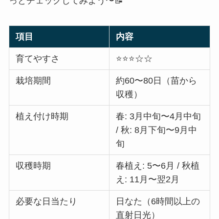
っとチェックしてみよう〜📝
項目
内容
育てやすさ
⭐️⭐️⭐️☆☆
栽培期間
約60〜80日（苗から
収穫）
植え付け時期
春: 3月中旬〜4月中旬
/ 秋: 8月下旬〜9月中
旬
収穫時期
春植え: 5〜6月 / 秋植
え: 11月〜翌2月
必要な日当たり
日なた（6時間以上の
直射日光）