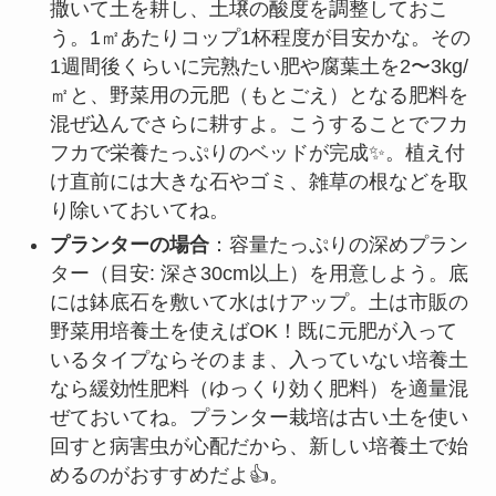
撒いて土を耕し、土壌の酸度を調整しておこ
う。1㎡あたりコップ1杯程度が目安かな。その
1週間後くらいに完熟たい肥や腐葉土を2〜3kg/
㎡と、野菜用の元肥（もとごえ）となる肥料を
混ぜ込んでさらに耕すよ。こうすることでフカ
フカで栄養たっぷりのベッドが完成✨。植え付
け直前には大きな石やゴミ、雑草の根などを取
り除いておいてね。
プランターの場合
：容量たっぷりの深めプラン
ター（目安: 深さ30cm以上）を用意しよう。底
には鉢底石を敷いて水はけアップ。土は市販の
野菜用培養土を使えばOK！既に元肥が入って
いるタイプならそのまま、入っていない培養土
なら緩効性肥料（ゆっくり効く肥料）を適量混
ぜておいてね。プランター栽培は古い土を使い
回すと病害虫が心配だから、新しい培養土で始
めるのがおすすめだよ👍。