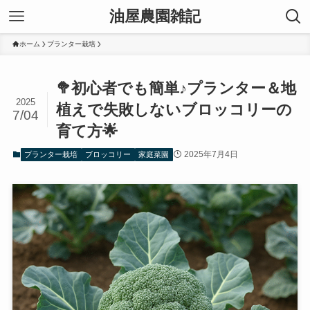
油屋農園雑記
ホーム
プランター栽培
🥦初心者でも簡単♪プランター＆地
2025
植えで失敗しないブロッコリーの
7/04
育て方🌟
2025年7月4日
プランター栽培
ブロッコリー
家庭菜園