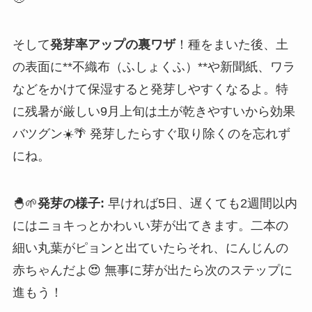
そして
発芽率アップの裏ワザ
！種をまいた後、土
の表面に**不織布（ふしょくふ）**や新聞紙、ワラ
などをかけて保湿すると発芽しやすくなるよ。特
に残暑が厳しい9月上旬は土が乾きやすいから効果
バツグン☀️🌴 発芽したらすぐ取り除くのを忘れず
にね。
🐣🌱
発芽の様子:
早ければ5日、遅くても2週間以内
にはニョキっとかわいい芽が出てきます。二本の
細い丸葉がピョンと出ていたらそれ、にんじんの
赤ちゃんだよ😍 無事に芽が出たら次のステップに
進もう！