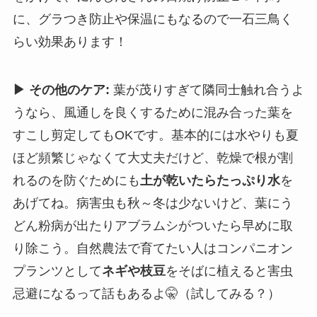
に、グラつき防止や保温にもなるので一石三鳥く
らい効果あります！
▶ その他のケア:
葉が茂りすぎて隣同士触れ合うよ
うなら、風通しを良くするために混み合った葉を
すこし剪定してもOKです。基本的には水やりも夏
ほど頻繁じゃなくて大丈夫だけど、乾燥で根が割
れるのを防ぐためにも
土が乾いたらたっぷり水
を
あげてね。病害虫も秋～冬は少ないけど、葉にう
どん粉病が出たりアブラムシがついたら早めに取
り除こう。自然農法で育てたい人はコンパニオン
プランツとして
ネギや枝豆
をそばに植えると害虫
忌避になるって話もあるよ🤫（試してみる？）