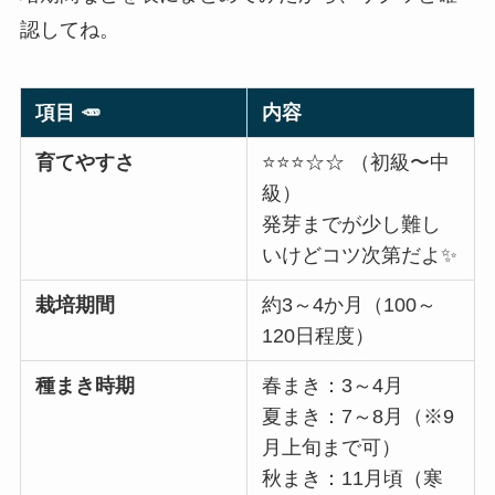
認してね。
項目 🥕
内容
育てやすさ
⭐️⭐️⭐️☆☆ （初級〜中
級）
発芽までが少し難し
いけどコツ次第だよ✨
栽培期間
約3～4か月（100～
120日程度）
種まき時期
春まき：3～4月
夏まき：7～8月（※9
月上旬まで可）
秋まき：11月頃（寒