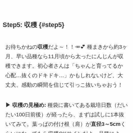
Step5: 収穫 {#step5}
お待ちかねの
収穫
だよ～！！🥕💕 種まきから約3ヶ
月、早い品種なら11月頃から太ったにんじんが収
穫できます。初心者さんは「ちゃんと育ってるか
心配…抜くのドキドキ…」かもしれないけど、大
丈夫、感動の瞬間を信じて引っこ抜いちゃおう！
▶ 収穫の見極め:
種袋に書いてある栽培日数（だい
たい100日前後）が経ったら、まずは試しに1本抜
いてみて。葉っぱの付け根（肩）が
直径3～5cm
く