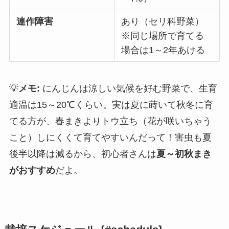
連作障害
あり（セリ科野菜）
※同じ場所で育てる
場合は1～2年あける
💡
メモ:
にんじんは涼しい気候を好む野菜で、生育
適温は15～20℃くらい。実は夏に蒔いて秋冬に育
てる方が、春まきよりトウ立ち（花が咲いちゃう
こと）しにくくて育てやすいんだって！害虫も夏
後半以降は減るから、初心者さんは
夏～初秋まき
がおすすめ
だよ。