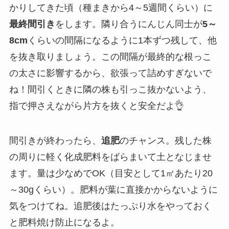
かりしてきた頃（種まきから4～5週間くらい）に
最終間引き
をします。隣り合うにんじん同士が
5～
8cm
くらいの間隔になるように1本ずつ残して、他
を抜き取りましょう。この間隔が最終的な根っこ
の太さに影響するから、欲張って詰めすぎないで
ね！間引くときに隣の株も引っこ抜かないよう、
指で押さえながら片方を抜くと安全だよ👌
間引きが終わったら、
追肥
のチャンス。残した株
の周りに軽く化成肥料をばらまいて土となじませ
ます。量は少なめでOK（目安として1㎡あたり20
～30gくらい）。肥料が葉に直接かからないように
気をつけてね。追肥後はたっぷり水をやっておく
と肥料焼け防止になるよ。