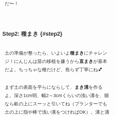
だ〜！
Step2: 種まき {#step2}
土の準備が整ったら、いよいよ
種まき
にチャレン
ジ！にんじんは苗の移植を嫌うから
直まき
が基本
だよ。ちっちゃな種だけど、焦らず丁寧にね💕
まず土の表面を平らにならして、
まき溝
を作る
よ。深さ1cm弱、幅2～3cmくらいの浅い溝を、畑
なら畝の上にスーッと引いてね（プランターでも
土の上に指や棒で浅い溝をつければOK）。溝と溝