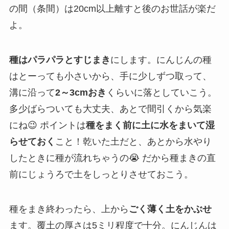
の間（条間）は20cm以上離すと後のお世話が楽だ
よ。
種はパラパラとすじまき
にします。にんじんの種
はとーっても小さいから、手に少しずつ取って、
溝に沿って
2～3cmおき
くらいに落としていこう。
多少ばらついても大丈夫、あとで間引くから気楽
にね😉 ポイントは
種をまく前に土に水をまいて湿
らせておく
こと！乾いた土だと、あとから水やり
したときに種が流れちゃうの😭 だから種まきの直
前にじょうろで土をしっとりさせておこう。
種をまき終わったら、上から
ごく薄く土をかぶせ
ます。覆土の厚さは5ミリ程度で十分。にんじんは