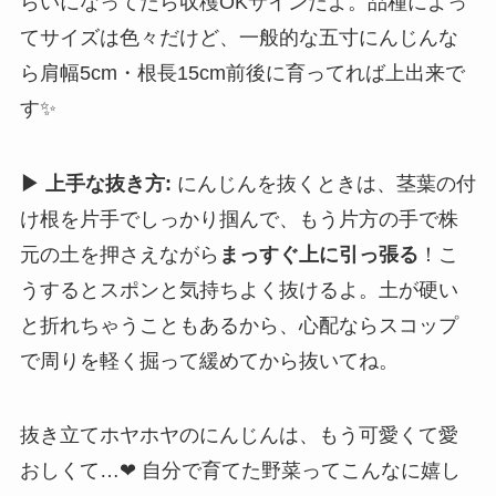
らいになってたら収穫OKサインだよ。品種によっ
てサイズは色々だけど、一般的な五寸にんじんな
ら肩幅5cm・根長15cm前後に育ってれば上出来で
す✨
▶ 上手な抜き方:
にんじんを抜くときは、茎葉の付
け根を片手でしっかり掴んで、もう片方の手で株
元の土を押さえながら
まっすぐ上に引っ張る
！こ
うするとスポンと気持ちよく抜けるよ。土が硬い
と折れちゃうこともあるから、心配ならスコップ
で周りを軽く掘って緩めてから抜いてね。
抜き立てホヤホヤのにんじんは、もう可愛くて愛
おしくて…❤ 自分で育てた野菜ってこんなに嬉し