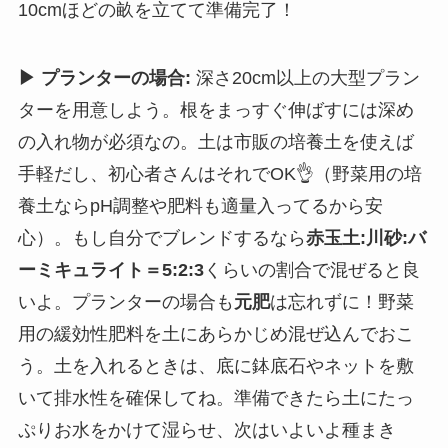
10cmほどの畝を立てて準備完了！
▶ プランターの場合:
深さ20cm以上の大型プラン
ターを用意しよう。根をまっすぐ伸ばすには深め
の入れ物が必須なの。土は市販の培養土を使えば
手軽だし、初心者さんはそれでOK👌（野菜用の培
養土ならpH調整や肥料も適量入ってるから安
心）。もし自分でブレンドするなら
赤玉土:川砂:バ
ーミキュライト＝5:2:3
くらいの割合で混ぜると良
いよ。プランターの場合も
元肥
は忘れずに！野菜
用の緩効性肥料を土にあらかじめ混ぜ込んでおこ
う。土を入れるときは、底に鉢底石やネットを敷
いて排水性を確保してね。準備できたら土にたっ
ぷりお水をかけて湿らせ、次はいよいよ種まき