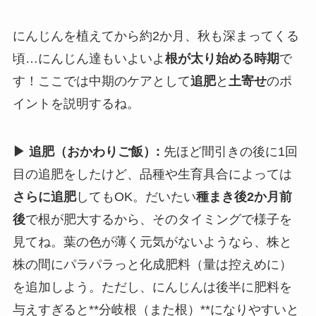
にんじんを植えてから約2か月、秋も深まってくる
頃…にんじん達もいよいよ
根が太り始める時期
で
す！ここでは中期のケアとして
追肥
と
土寄せ
のポ
イントを説明するね。
▶ 追肥（おかわりご飯）:
先ほど間引きの後に1回
目の追肥をしたけど、品種や生育具合によっては
さらに追肥
してもOK。だいたい
種まき後2か月前
後
で根が肥大するから、そのタイミングで様子を
見てね。葉の色が薄く元気がないようなら、株と
株の間にパラパラっと化成肥料（量は控えめに）
を追加しよう。ただし、にんじんは後半に肥料を
与えすぎると**分岐根（また根）**になりやすいと