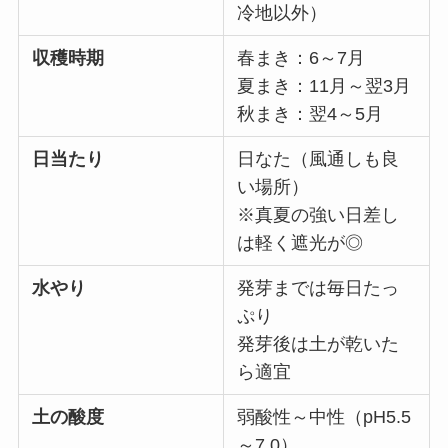
冷地以外）
収穫時期
春まき：6～7月
夏まき：11月～翌3月
秋まき：翌4～5月
日当たり
日なた（風通しも良
い場所）
※真夏の強い日差し
は軽く遮光が◎
水やり
発芽までは毎日たっ
ぷり
発芽後は土が乾いた
ら適宜
土の酸度
弱酸性～中性（pH5.5
～7.0）