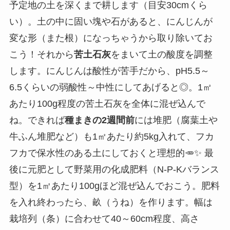
予定地の土を深くまで耕します（目安30cmくら
い）。土の中に固い塊や石があると、にんじんが
変な形（また根）になっちゃうから取り除いてお
こう！それから
苦土石灰
をまいて土の酸度を調整
します。にんじんは酸性が苦手だから、pH5.5～
6.5くらいの弱酸性～中性にしてあげると◎。1㎡
あたり100g程度の苦土石灰を全体に混ぜ込んで
ね。できれば
種まきの2週間前
には堆肥（腐葉土や
牛ふん堆肥など）も1㎡あたり約5kg入れて、フカ
フカで保水性のある土にしておくと理想的🥕✨ 最
後に元肥として野菜用の化成肥料（N-P-Kバランス
型）を1㎡あたり100gほど混ぜ込んでおこう。肥料
を入れ終わったら、畝（うね）を作ります。幅は
栽培列（条）に合わせて40～60cm程度、高さ