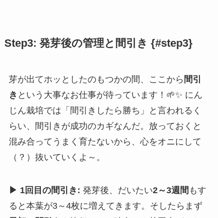
Step3: 発芽後の管理と間引き {#step3}
芽が出てホッとしたのもつかの間、ここから
間引
き
という大事なお仕事が待っています！🌱✨ にん
じん栽培では「間引きしたら勝ち」と言われるく
らい、間引きが成功のカギなんだ。放っておくと
混み合ってうまく育たないから、心をオニにして
（？）抜いていくよ～。
▶ 1回目の間引き:
発芽後、だいたい
2～3週間
もす
ると本葉が3～4枚に増えてきます。そしたらまず