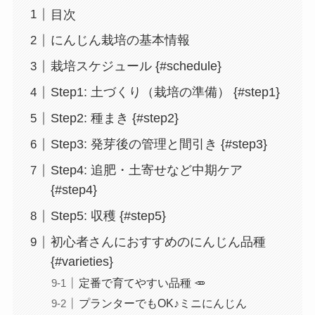
目次
にんじん栽培の基本情報
栽培スケジュール {#schedule}
Step1: 土づくり（栽培の準備） {#step1}
Step2: 種まき {#step2}
Step3: 発芽後の管理と間引き {#step3}
Step4: 追肥・土寄せなど中期ケア
{#step4}
Step5: 収穫 {#step5}
初心者さんにおすすめのにんじん品種
{#varieties}
定番で育てやすい品種 🥕
プランターでもOK♪ミニにんじん