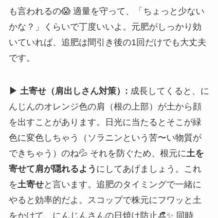
も言われるの😱 適量を守って、「ちょっと少ない
かな？」くらいで丁度いいよ。元肥がしっかり効
いていれば、追肥は間引き後の1回だけでも大丈夫
です。
▶ 土寄せ（肩出しさん対策）:
成長してくると、に
んじんのオレンジ色の肩（根の上部）が土から顔
を出すことがあります。日光に当たるとそこが緑
色に変色しちゃう（ソラニンという苦〜い物質が
できちゃう）のね💦 それを防ぐため、根元に
土を
寄せて肩が隠れるよう
にしてあげましょう。これ
を
土寄せ
と言います。追肥のタイミングで一緒に
やると効率的だよ。スコップで株元にフワッと土
をかけて、にんじんさんの日焼け防止👒✨ 同時