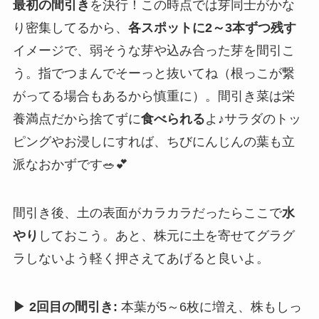
最初の間引き
を決行！この時点では芽同士がかな
り密集してるから、
各スポットに2～3本ずつ残す
イメージで、弱そうな芽や込み合った芽を間引こ
う。指でつまんでそーっと抜いてね（根っこが繋
がってる場合もあるから慎重に）。間引き菜は栄
養満点だから捨てずに
食べられる
よ♪サラダのトッ
ピングやお浸しにすれば、ちびにんじんの葉も立
派なおかずです🥗💕
間引き後、土の表面がカラカラだったらここで
水
やり
しておこう。あと、株元に土を寄せてグラグ
ラしないよう軽く押さえてあげると良いよ。
▶ 2回目の間引き:
本葉が5～6枚に増え、株もしっ