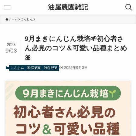
油屋農園雑記
ホーム
にんじん
9月まきにんじん栽培🌱初心者さ
2025
ん必見のコツ＆可愛い品種まとめ
9/03
🎀
2025年9月3日
にんじん
家庭菜園
秋冬野菜