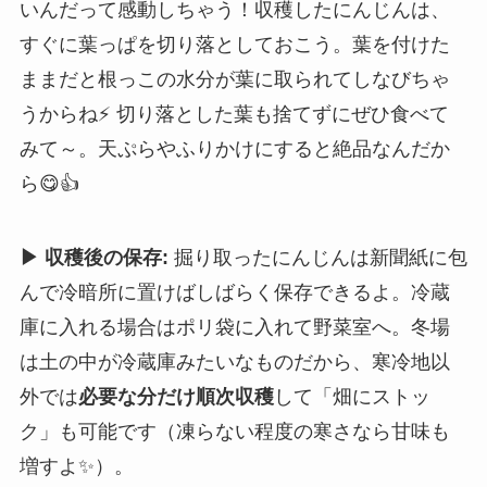
いんだって感動しちゃう！収穫したにんじんは、
すぐに葉っぱを切り落としておこう。葉を付けた
ままだと根っこの水分が葉に取られてしなびちゃ
うからね⚡ 切り落とした葉も捨てずにぜひ食べて
みて～。天ぷらやふりかけにすると絶品なんだか
ら😋👍
▶ 収穫後の保存:
掘り取ったにんじんは新聞紙に包
んで冷暗所に置けばしばらく保存できるよ。冷蔵
庫に入れる場合はポリ袋に入れて野菜室へ。冬場
は土の中が冷蔵庫みたいなものだから、寒冷地以
外では
必要な分だけ順次収穫
して「畑にストッ
ク」も可能です（凍らない程度の寒さなら甘味も
増すよ✨）。