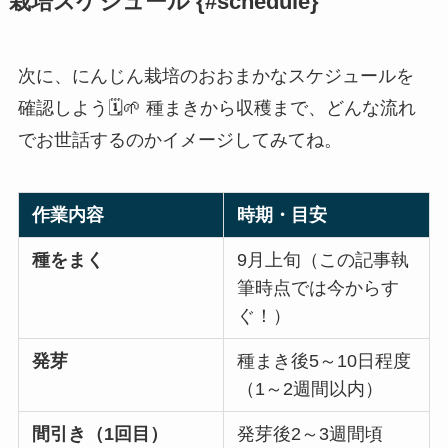
栽培スケジュール {#schedule}
次に、にんじん栽培のおおまかなスケジュールを
確認しよう🗓️🌱 種まきから収穫まで、どんな流れ
でお世話するのかイメージしてみてね。
作業内容
時期・目安
種をまく
9月上旬（この記事執
筆時点では今からす
ぐ！）
発芽
種まき後5～10日程度
（1～2週間以内）
間引き（1回目）
発芽後2～3週間頃