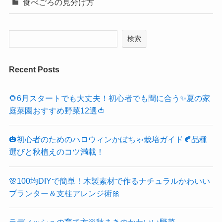
食べごろの見分け方
検索
Recent Posts
🌻6月スタートでも大丈夫！初心者でも間に合う✨夏の家
庭菜園おすすめ野菜12選🍅
🎃初心者のためのハロウィンかぼちゃ栽培ガイド🍂品種
選びと秋植えのコツ満載！
🌸100均DIYで簡単！木製素材で作るナチュラルかわいい
プランター＆支柱アレンジ術🎀
ラディッシュの育て方🌸秋まきのかわいい野菜