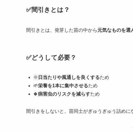
✅間引きとは？
間引きとは、発芽した苗の中から
元気なものを選
✅どうして必要？
🌞
日当たりや風通しを良くする
ため
🌱
栄養を1本に集中させる
ため
🍀
病害虫のリスクを減らす
ため
間引きをしないと、苗同士がぎゅうぎゅう詰めに