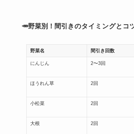
🥕野菜別！間引きのタイミングとコツ
野菜名
間引き回数
にんじん
2〜3回
ほうれん草
2回
小松菜
2回
大根
2回