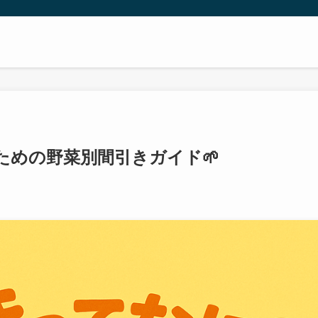
ための野菜別間引きガイド🌱