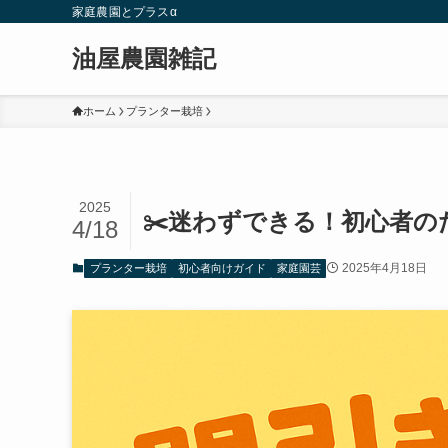
家庭農園とプラスα
油屋農園雑記
ホーム
プランター栽培
2025
✂️迷わずできる！初心者の
4/18
2025年4月18日
プランター栽培
初心者向けガイド
家庭園芸