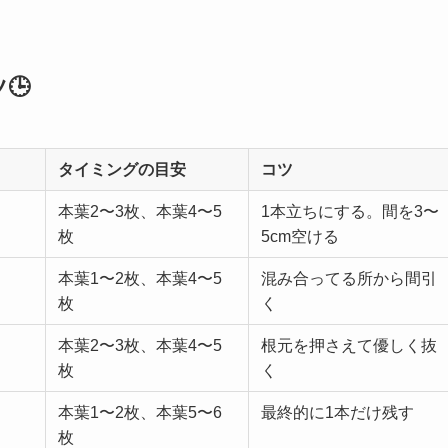
🕒
タイミングの目安
コツ
本葉2〜3枚、本葉4〜5
1本立ちにする。間を3〜
枚
5cm空ける
本葉1〜2枚、本葉4〜5
混み合ってる所から間引
枚
く
本葉2〜3枚、本葉4〜5
根元を押さえて優しく抜
枚
く
本葉1〜2枚、本葉5〜6
最終的に1本だけ残す
枚