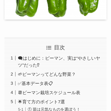
目次
🗨️はじめに：ピーマン、実は“やさしいヤ
ツ”だった⁉️
🌱ピーマンってどんな野菜？
✅基本データ表📋
📆ピーマン栽培スケジュール表
🌟育て方のポイント7選
① 苗は元気なものを選ぼう！