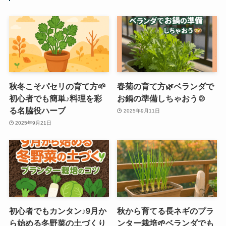
秋冬こそパセリの育て方🌱
春菊の育て方🌿ベランダで
初心者でも簡単♪料理を彩
お鍋の準備しちゃおう🍲
る名脇役ハーブ
2025年9月11日
2025年9月21日
初心者でもカンタン♪9月か
秋から育てる長ネギのプラ
ら始める冬野菜の土づくり
ンター栽培🌱ベランダでも