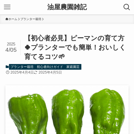
油屋農園雑記
ホーム
プランター栽培
【初心者必見】ピーマンの育て方
2025
🍀プランターでも簡単！おいしく
4/05
育てるコツ🌱
プランター栽培
初心者向けガイド
家庭園芸
2025年4月4日
2025年4月5日