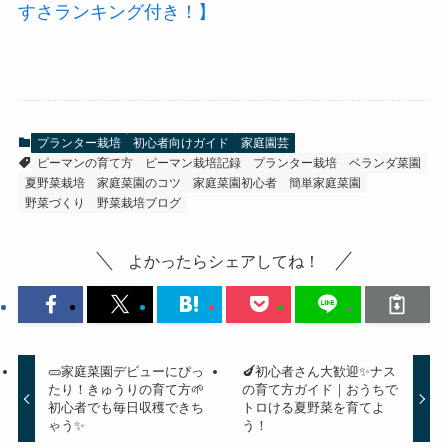
すさランキング付き！】
プランター栽培
初心者向けガイド
家庭園芸
ピーマンの育て方
ピーマン栽培記録
プランター栽培
ベランダ菜園
夏野菜栽培
家庭菜園のコツ
家庭菜園初心者
簡単家庭菜園
野菜づくり
野菜栽培ブログ
よかったらシェアしてね！
🥒家庭菜園デビューにぴっ
🍆初心者さん大歓迎✨ナス
たり！きゅうりの育て方🌱
の育て方ガイド｜おうちで
初心者でも毎日収穫できち
トロける夏野菜を育てよ
ゃう✨
う！