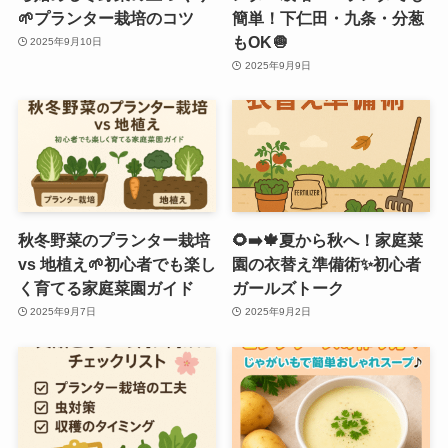
🌱プランター栽培のコツ
簡単！下仁田・九条・分葱
もOK🧅
2025年9月10日
2025年9月9日
秋冬野菜のプランター栽培
🌻➡️🍁夏から秋へ！家庭菜
vs 地植え🌱初心者でも楽し
園の衣替え準備術✨初心者
く育てる家庭菜園ガイド
ガールズトーク
2025年9月7日
2025年9月2日