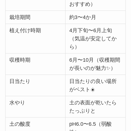
おすすめ）
栽培期間
約3〜4か月
植え付け時期
4月下旬〜6月上旬
（気温が安定してか
ら）
収穫時期
6月〜10月（収穫期間
が長いのが魅力✨）
日当たり
日当たりの良い場所
がベスト☀️
水やり
土の表面が乾いたら
たっぷりと
土の酸度
pH6.0〜6.5（弱酸