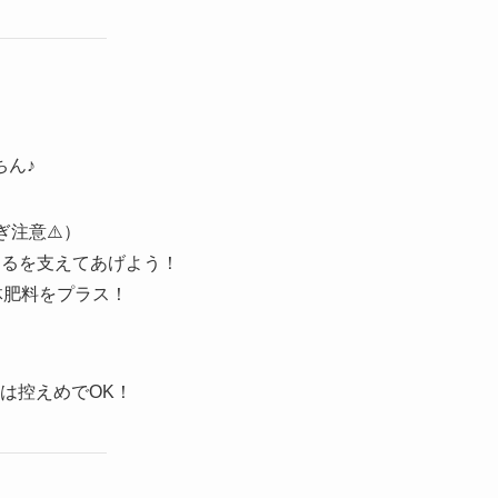
ちん♪
注意⚠️）
つるを支えてあげよう！
体肥料をプラス！
は控えめでOK！