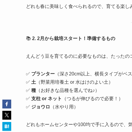
どれも春に美味しく食べられるので、育てる楽しみ
📚
2. 2月から栽培スタート！準備するもの
えんどう豆を育てるのに必要なものは、たったの
✅
プランター
（深さ20cm以上、横長タイプがベ
✅
土
（野菜用培養土 or 水はけのよい土）
✅
種
（お好きな品種を選んでね♪）
✅
支柱 or ネット
（つるが伸びるので必要！）
✅
ジョウロ
（水やり用）
どれもホームセンターや100均で手に入るので、気