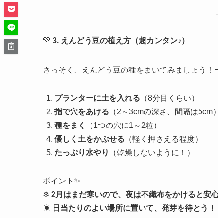
💚
3. えんどう豆の植え方（超カンタン♪）
さっそく、えんどう豆の種をまいてみましょう！
プランターに土を入れる
（8分目くらい）
指で穴をあける
（2～3cmの深さ、間隔は5cm
種をまく
（1つの穴に1～2粒）
優しく土をかぶせる
（軽く押さえる程度）
たっぷり水やり
（乾燥しないように！）
ポイント✨
❄
2月はまだ寒いので、夜は不織布をかけると安
☀
日当たりのよい場所に置いて、発芽を待とう！