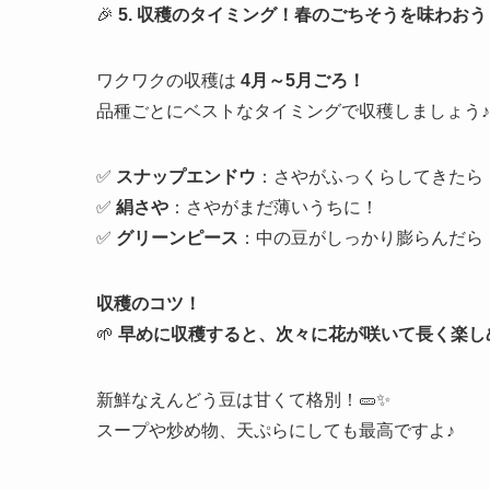
🎉
5. 収穫のタイミング！春のごちそうを味わおう
ワクワクの収穫は
4月～5月ごろ！
品種ごとにベストなタイミングで収穫しましょう♪
✅
スナップエンドウ
：さやがふっくらしてきたら
✅
絹さや
：さやがまだ薄いうちに！
✅
グリーンピース
：中の豆がしっかり膨らんだら
収穫のコツ！
🌱
早めに収穫すると、次々に花が咲いて長く楽し
新鮮なえんどう豆は甘くて格別！🥒✨
スープや炒め物、天ぷらにしても最高ですよ♪