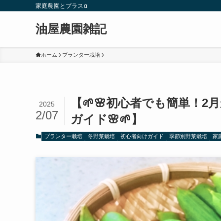
家庭農園とプラスα
油屋農園雑記
ホーム
プランター栽培
【🌱🌸初心者でも簡単！
2025
2/07
ガイド🌸🌱】
プランター栽培
冬野菜栽培
初心者向けガイド
季節別野菜栽培
家