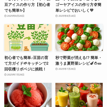
豆アイスの作り方【初心者
ゴーヤアイスの作り方🍨簡
でも簡単✨】
単レシピでおいしく💚
2025年8月20日
2025年8月19日
初心者でも簡単♪豆苗の育
秒で野菜が消える!? 簡単・
て方ガイド🌱キッチンで2
激うま夏野菜レシピ🍆🍅🥒
回収穫リボベジに挑戦！
2025年7月26日
2025年7月29日