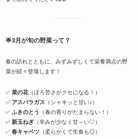
🌟3月が旬の野菜って？
春の訪れとともに、みずみずしくて栄養満点の野
菜が続々登場します！
✅
菜の花
（ほろ苦さがクセになる！）
✅
アスパラガス
（シャキッと甘い♪）
✅
ふきのとう
（春の香りがたまらない！）
✅
新玉ねぎ
（辛みが少なく甘～い♡）
✅
春キャベツ
（柔らかくて生食も◎）