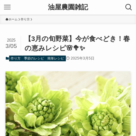
油屋農園雑記
ホーム
作り方
【3月の旬野菜】今が食べどき！春
2025
3/05
の恵みレシピ🌸🥦✨
2025年3月5日
作り方
季節のレシピ
簡単レシピ