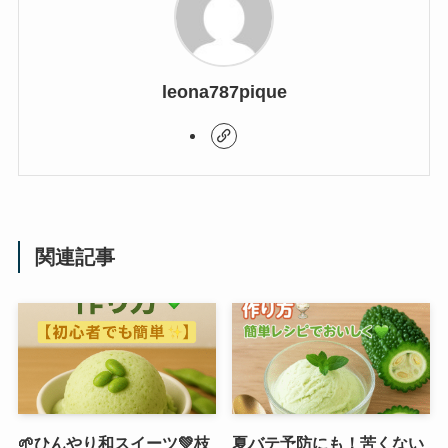
leona787pique
関連記事
🌱ひんやり和スイーツ💚枝
夏バテ予防にも！苦くない