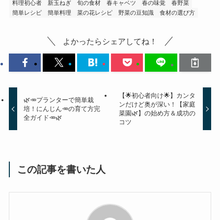
料理初心者
新玉ねぎ
旬の食材
春キャベツ
春の味覚
春野菜
簡単レシピ
簡単料理
菜の花レシピ
野菜の豆知識
食材の選び方
よかったらシェアしてね！
【🌟初心者向け🌟】カンタ
🌿🥕プランターで簡単栽
ンだけど奥が深い！【家庭
培！にんじん🥕の育て方完
菜園🌿】の始め方＆成功の
全ガイド🥕🌿
コツ
この記事を書いた人