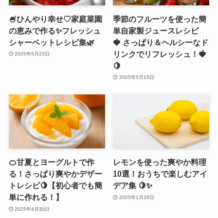
🍧ひんやり幸せ♡家庭菜園
季節のフルーツを使った簡
の恵みで作る✨フレッシュ
単自家製ジュースレシピ
シャーベットレシピ集🌿
🍓 さっぱり＆ヘルシーなド
リンクでリフレッシュ！🍓
2025年5月23日
🍋
2025年5月15日
🍊甘夏とヨーグルトで作
レモンを使った爽やか料理
る！さっぱり爽やかデザー
10選！おうちで楽しむアイ
トレシピ🍋【初心者でも簡
デア集 🍋✨
単に作れる！】
2025年1月26日
2025年4月30日