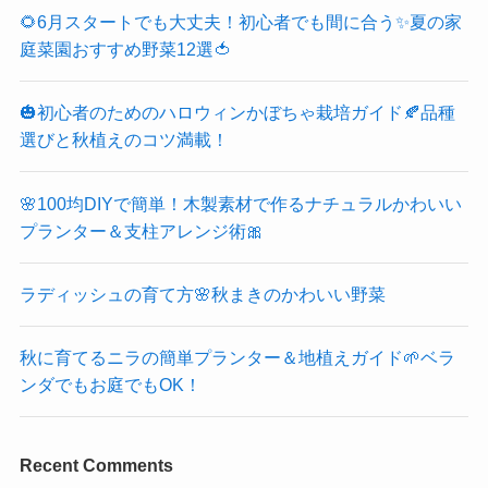
🌻6月スタートでも大丈夫！初心者でも間に合う✨夏の家
庭菜園おすすめ野菜12選🍅
🎃初心者のためのハロウィンかぼちゃ栽培ガイド🍂品種
選びと秋植えのコツ満載！
🌸100均DIYで簡単！木製素材で作るナチュラルかわいい
プランター＆支柱アレンジ術🎀
ラディッシュの育て方🌸秋まきのかわいい野菜
秋に育てるニラの簡単プランター＆地植えガイド🌱ベラ
ンダでもお庭でもOK！
Recent Comments