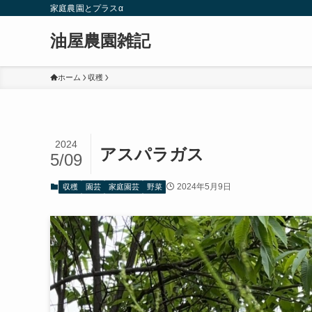
家庭農園とプラスα
油屋農園雑記
ホーム
収穫
2024
アスパラガス
5/09
2024年5月9日
収穫
園芸
家庭園芸
野菜