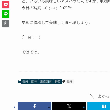
と、いろいろ美味しいアスパラなんですが、収穫
今日の写真…(´；ω；｀)ﾌﾞﾜｯ
早めに収穫して美味しく食べましょう。
(´；ω；｀)
ではでは。
収穫
園芸
家庭園芸
野菜
収穫
よかっ