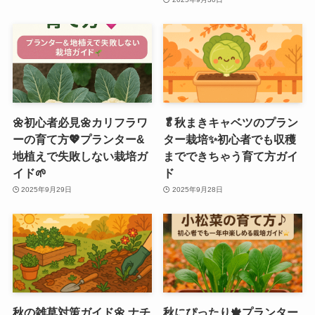
🌼初心者必見🌼カリフラワ
🥬秋まきキャベツのプラン
ーの育て方💖プランター&
ター栽培✨初心者でも収穫
地植えで失敗しない栽培ガ
までできちゃう育て方ガイ
イド🌱
ド
2025年9月29日
2025年9月28日
秋の雑草対策ガイド🌼 ナチ
秋にぴったり🍁プランター