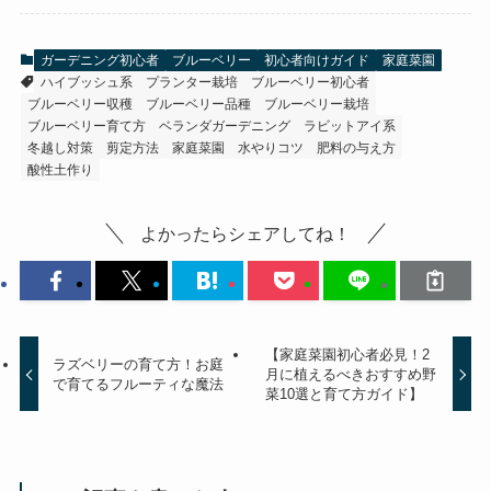
ガーデニング初心者
ブルーベリー
初心者向けガイド
家庭菜園
ハイブッシュ系
プランター栽培
ブルーベリー初心者
ブルーベリー収穫
ブルーベリー品種
ブルーベリー栽培
ブルーベリー育て方
ベランダガーデニング
ラビットアイ系
冬越し対策
剪定方法
家庭菜園
水やりコツ
肥料の与え方
酸性土作り
よかったらシェアしてね！
【家庭菜園初心者必見！2
ラズベリーの育て方！お庭
月に植えるべきおすすめ野
で育てるフルーティな魔法
菜10選と育て方ガイド】