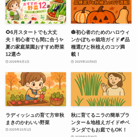
🌻6月スタートでも大丈
🎃初心者のためのハロウィ
夫！初心者でも間に合う✨
ンかぼちゃ栽培ガイド🍂品
夏の家庭菜園おすすめ野菜
種選びと秋植えのコツ満
12選🍅
載！
2026年6月1日
2025年10月6日
ラディッシュの育て方🌸秋
秋に育てるニラの簡単プラ
まきのかわいい野菜
ンター＆地植えガイド🌱ベ
ランダでもお庭でもOK！
2025年10月1日
2025年9月30日