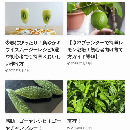
🌟春にぴったり！爽やかキ
【🍋🌱プランターで簡単レ
ウイスムージーレシピ5選
モン栽培！初心者向け育て
🍺初心者でも簡単＆おいし
方ガイド🌟🍋】
い作り方
2025年2月13日
2025年3月13日
感動！ゴーヤレシピ！ゴー
茗荷！
ヤチャンプルー！
2024年6月22日