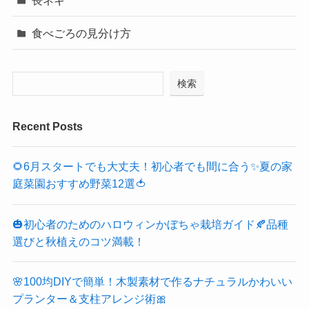
長ネギ
食べごろの見分け方
検索
Recent Posts
🌻6月スタートでも大丈夫！初心者でも間に合う✨夏の家
庭菜園おすすめ野菜12選🍅
🎃初心者のためのハロウィンかぼちゃ栽培ガイド🍂品種
選びと秋植えのコツ満載！
🌸100均DIYで簡単！木製素材で作るナチュラルかわいい
プランター＆支柱アレンジ術🎀