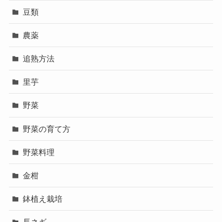
豆類
農薬
追熟方法
里芋
野菜
野菜の育て方
野菜料理
金柑
鉢植え栽培