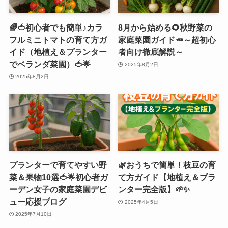
🌈🍅初心者でも簡単♪カラ
8月から始める🌻秋野菜の
フルミニトマトの育て方ガ
家庭菜園ガイド🥕～超初心
イド（地植え＆プランター
者向け徹底解説～
でベランダ菜園）🍅🌟
2025年8月2日
2025年8月2日
プランターで育てやすい野
🌿おうちで簡単！枝豆の育
菜＆果物10選🍅🌟初心者ガ
て方ガイド【地植え＆プラ
ーデン女子の家庭菜園デビ
ンター完全版】🌱✨
ュー応援ブログ
2025年4月5日
2025年7月10日