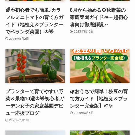
🌈🍅初心者でも簡単♪カラ
8月から始める🌻秋野菜の
フルミニトマトの育て方ガ
家庭菜園ガイド🥕～超初心
イド（地植え＆プランター
者向け徹底解説～
でベランダ菜園）🍅🌟
2025年8月2日
2025年8月2日
プランターで育てやすい野
🌿おうちで簡単！枝豆の育
菜＆果物10選🍅🌟初心者ガ
て方ガイド【地植え＆プラ
ーデン女子の家庭菜園デビ
ンター完全版】🌱✨
ュー応援ブログ
2025年4月5日
2025年7月10日