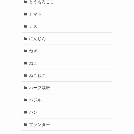
とうもろこし
トマト
ナス
と
にんじん
ねぎ
ねこ
ねこねこ
ハーブ栽培
バジル
パン
プランター