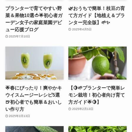
プランターで育てやすい野
🌿おうちで簡単！枝豆の育
菜＆果物10選🍅🌟初心者ガ
て方ガイド【地植え＆プラ
ーデン女子の家庭菜園デビ
ンター完全版】🌱✨
ュー応援ブログ
2025年4月5日
2025年7月10日
🌟春にぴったり！爽やかキ
【🍋🌱プランターで簡単レ
ウイスムージーレシピ5選
モン栽培！初心者向け育て
🍺初心者でも簡単＆おいし
方ガイド🌟🍋】
い作り方
2025年2月13日
2025年3月13日