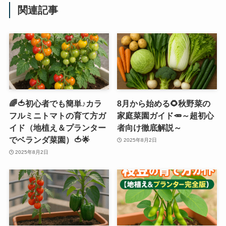
関連記事
🌈🍅初心者でも簡単♪カラ
8月から始める🌻秋野菜の
フルミニトマトの育て方ガ
家庭菜園ガイド🥕～超初心
イド（地植え＆プランター
者向け徹底解説～
でベランダ菜園）🍅🌟
2025年8月2日
2025年8月2日