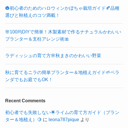
🎃初心者のためのハロウィンかぼちゃ栽培ガイド🍂品種
選びと秋植えのコツ満載！
🌸100均DIYで簡単！木製素材で作るナチュラルかわいい
プランター＆支柱アレンジ術🎀
ラディッシュの育て方🌸秋まきのかわいい野菜
秋に育てるニラの簡単プランター＆地植えガイド🌱ベラ
ンダでもお庭でもOK！
Recent Comments
初心者でも失敗しない🌟ライムの育て方ガイド（プラン
ター＆地植え）🍋
に
leona787pique
より