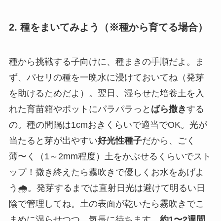
2. 種をまいてみよう（※種から育てる場合）
種から挑戦する子向けに、種まきの手順だよ。ま
ず、パセリの種を一晩水に浸けておいてね（発芽
を助けるためだよ）。翌日、湿らせた培養土を入
れた育苗箱やポットにパラパラっと
ばら撒き
する
の。種の間隔は1cmおきくらいで適当でOK。光が
当たると芽が出やすい
好光性種子
だから、ごく
薄〜く（1～2mm程度）土をかぶせるくらいでスト
ップ！撒き終えたら霧吹きで優しくお水をあげよ
う🌧️。発芽するまでは直射日光は避けて明るい日
陰で管理してね。土の表面が乾いたら霧吹きでこ
まめに湿らせつつ、気長に待ちます。
約1〜2週間