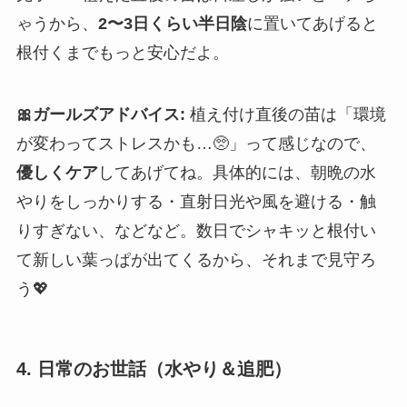
ゃうから、
2〜3日くらい半日陰
に置いてあげると
根付くまでもっと安心だよ。
🎀ガールズアドバイス:
植え付け直後の苗は「環境
が変わってストレスかも…🥺」って感じなので、
優しくケア
してあげてね。具体的には、朝晩の水
やりをしっかりする・直射日光や風を避ける・触
りすぎない、などなど。数日でシャキッと根付い
て新しい葉っぱが出てくるから、それまで見守ろ
う💖
4. 日常のお世話（水やり＆追肥）