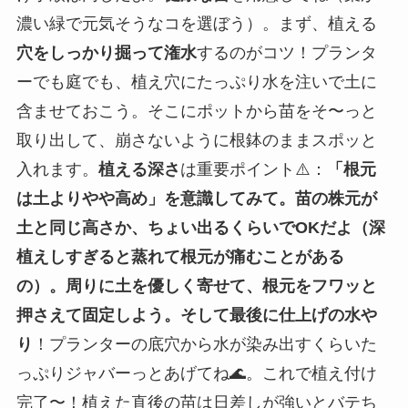
濃い緑で元気そうなコを選ぼう）。まず、植える
穴をしっかり掘って潅水
するのがコツ！プランタ
ーでも庭でも、植え穴にたっぷり水を注いで土に
含ませておこう。そこにポットから苗をそ〜っと
取り出して、崩さないように根鉢のままスポッと
入れます。
植える深さ
は重要ポイント⚠️：
「根元
は土よりやや高め」を意識してみて。苗の株元が
土と同じ高さか、ちょい出るくらいでOKだよ（深
植えしすぎると蒸れて根元が痛むことがある
の）。周りに土を優しく寄せて、根元をフワッと
押さえて固定しよう。そして最後に仕上げの水や
り
！プランターの底穴から水が染み出すくらいた
っぷりジャバーっとあげてね🌊。これで植え付け
完了〜！植えた直後の苗は日差しが強いとバテち