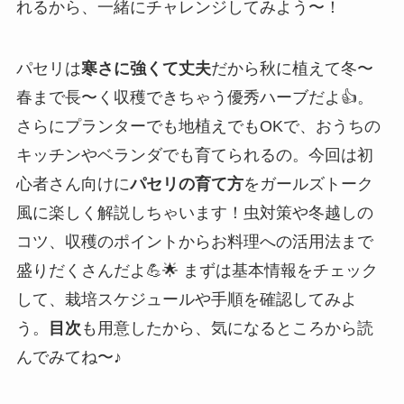
れるから、一緒にチャレンジしてみよう〜！
パセリは
寒さに強くて丈夫
だから秋に植えて冬〜
春まで長〜く収穫できちゃう優秀ハーブだよ👍。
さらにプランターでも地植えでもOKで、おうちの
キッチンやベランダでも育てられるの。今回は初
心者さん向けに
パセリの育て方
をガールズトーク
風に楽しく解説しちゃいます！虫対策や冬越しの
コツ、収穫のポイントからお料理への活用法まで
盛りだくさんだよ💪🌟 まずは基本情報をチェック
して、栽培スケジュールや手順を確認してみよ
う。
目次
も用意したから、気になるところから読
んでみてね〜♪