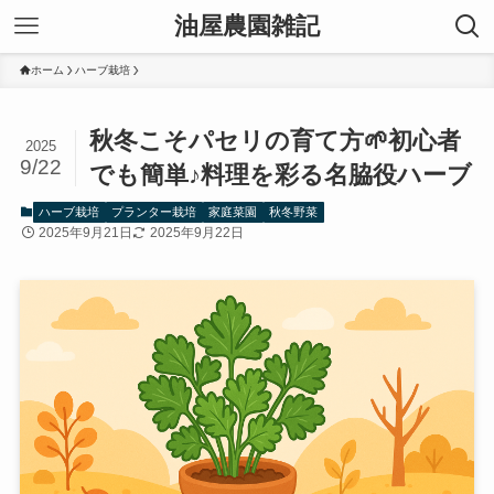
油屋農園雑記
ホーム
ハーブ栽培
秋冬こそパセリの育て方🌱初心者
2025
9/22
でも簡単♪料理を彩る名脇役ハーブ
ハーブ栽培
プランター栽培
家庭菜園
秋冬野菜
2025年9月21日
2025年9月22日