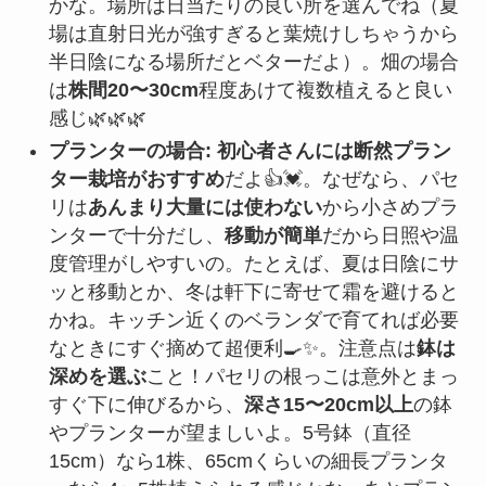
かな。場所は日当たりの良い所を選んでね（夏
場は直射日光が強すぎると葉焼けしちゃうから
半日陰になる場所だとベターだよ）。畑の場合
は
株間20〜30cm
程度あけて複数植えると良い
感じ🌿🌿🌿
プランターの場合:
初心者さんには断然プラン
ター栽培がおすすめ
だよ👍💓。なぜなら、パセ
リは
あんまり大量には使わない
から小さめプラ
ンターで十分だし、
移動が簡単
だから日照や温
度管理がしやすいの。たとえば、夏は日陰にサ
ッと移動とか、冬は軒下に寄せて霜を避けると
かね。キッチン近くのベランダで育てれば必要
なときにすぐ摘めて超便利🍳✨。注意点は
鉢は
深めを選ぶ
こと！パセリの根っこは意外とまっ
すぐ下に伸びるから、
深さ15〜20cm以上
の鉢
やプランターが望ましいよ。5号鉢（直径
15cm）なら1株、65cmくらいの細長プランタ