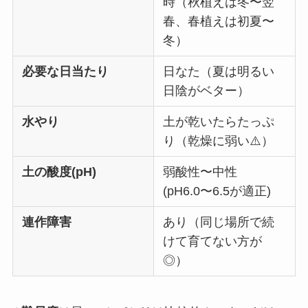
時（秋植えは冬〜翌
春、春植えは初夏〜
冬）
必要な日当たり
日なた（夏は明るい
日陰がベター）
水やり
土が乾いたらたっぷ
り（乾燥に弱い⚠️）
土の酸度(pH)
弱酸性〜中性
(pH6.0〜6.5が適正)
連作障害
あり（同じ場所で続
けて育てない方が
◎）