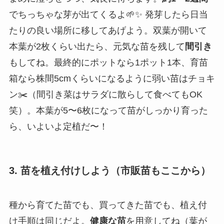
でちっちゃな芽が出てくるよ🌱✨ 発芽したら日当
たりの良い場所に移してあげよう。双葉が開いて
本葉が2枚くらい出たら、元気な苗を残して
間引き
もしてね。最終的にポットなら1ポット1本、育苗
箱なら株間5cmくらいになるように弱い苗はチョキ
ン✂️（間引き菜はサラダに散らして食べてもOK
笑）。本葉が5〜6枚になって苗がしっかり育った
ら、いよいよ定植だ〜！
3. 苗を植え付けしよう（市販苗もここから）
種から育てた苗でも、買ってきた苗でも、植え付
け手順は同じだよ。
健康な苗
を用意してね（葉が