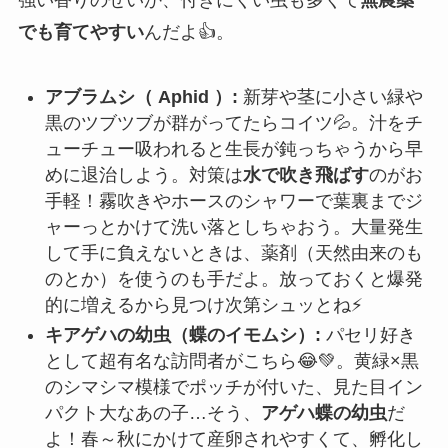
でも育てやすい
んだよ👍。
アブラムシ（ Aphid ）:
新芽や茎に小さい緑や
黒のツブツブが群がってたらコイツ💦。汁をチ
ューチュー吸われると生長が鈍っちゃうから早
めに退治しよう。対策は
水で吹き飛ばす
のがお
手軽！霧吹きやホースのシャワーで葉裏までジ
ャーっとかけて洗い落としちゃおう。大量発生
して手に負えないときは、薬剤（天然由来のも
のとか）を使うのも手だよ。放っておくと爆発
的に増えるから見つけ次第シュッとね⚡
キアゲハの幼虫（蝶のイモムシ）:
パセリ好き
として超有名な訪問者がこちら😂💚。黄緑×黒
のシマシマ模様でポッチが付いた、見た目イン
パクト大なあの子…そう、
アゲハ蝶の幼虫
だ
よ！春～秋にかけて産卵されやすくて、孵化し