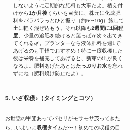
しないように定期的な肥料も大事だよ。植え付
けから
1か月後
くらいを目安に、株元に化成肥
料をパラパラっとひと握り（約5〜10g）施して
土に軽く混ぜ込もう。それ以降も
2週間に1回程
度
、少量の追肥を続けると葉っぱが次々出てき
てくれる🌿。プランターなら液体肥料を週1で
あげるのも手軽でおすすめ！特に一度収穫した
後は栄養を補充してあげると、新芽の出が良く
なるよ。肥料あげたあとは
たっぷりお水
を忘れ
ずにね（肥料焼け防止だよ）。
5. いざ収穫♪（タイミングとコツ）
お世話の甲斐あってパセリがモサモサ茂ってきた
ら…いよいよ
収穫タイム
だ〜！初めての収穫の目