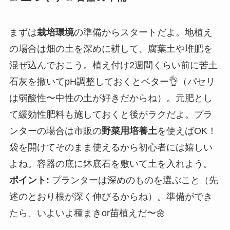
まずは
栽培環境
の準備からスタートだよ。地植え
の場合は畑の土を深めに耕して、腐葉土や堆肥を
混ぜ込んでおこう。植え付け2週間くらい前に苦土
石灰を撒いてpH調整しておくとベター👌（パセリ
は弱酸性〜中性の土が好きだからね）。元肥とし
て緩効性肥料も施しておくと後がラクだよ。プラ
ンターの場合は市販の
野菜用培養土
を使えばOK！
袋を開けてそのまま使えるから初心者には嬉しい
よね。容器の底に鉢底石を敷いて土を入れよう。
ポイント:
プランターは深めのものを選ぶこと（先
述のとおり根が深く伸びるからね）。準備ができ
たら、いよいよ種まきor苗植えだ〜🌼