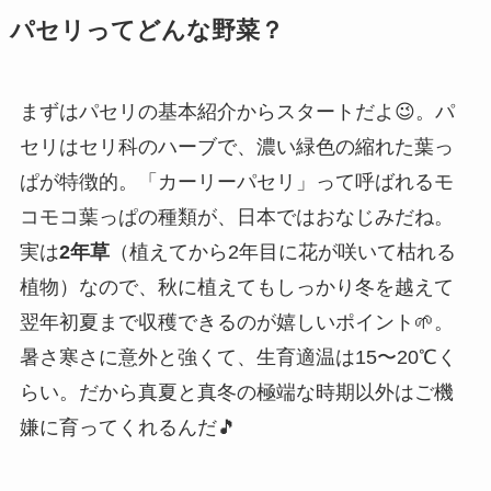
パセリってどんな野菜？
まずはパセリの基本紹介からスタートだよ😉。パ
セリはセリ科のハーブで、濃い緑色の縮れた葉っ
ぱが特徴的。「カーリーパセリ」って呼ばれるモ
コモコ葉っぱの種類が、日本ではおなじみだね。
実は
2年草
（植えてから2年目に花が咲いて枯れる
植物）なので、秋に植えてもしっかり冬を越えて
翌年初夏まで収穫できるのが嬉しいポイント🌱。
暑さ寒さに意外と強くて、生育適温は15〜20℃く
らい。だから真夏と真冬の極端な時期以外はご機
嫌に育ってくれるんだ🎵