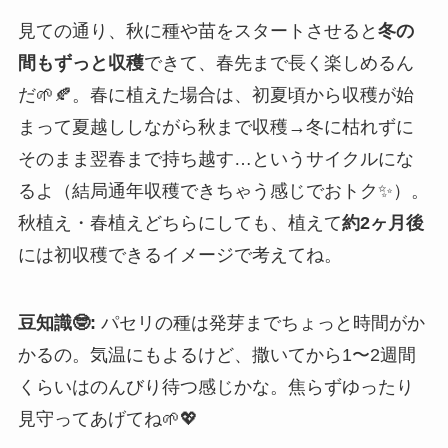
見ての通り、秋に種や苗をスタートさせると
冬の
間もずっと収穫
できて、春先まで長く楽しめるん
だ🌱🍂。春に植えた場合は、初夏頃から収穫が始
まって夏越ししながら秋まで収穫→冬に枯れずに
そのまま翌春まで持ち越す…というサイクルにな
るよ（結局通年収穫できちゃう感じでおトク✨）。
秋植え・春植えどちらにしても、植えて
約2ヶ月後
には初収穫できるイメージで考えてね。
豆知識🤓:
パセリの種は発芽までちょっと時間がか
かるの。気温にもよるけど、撒いてから1〜2週間
くらいはのんびり待つ感じかな。焦らずゆったり
見守ってあげてね🌱💖