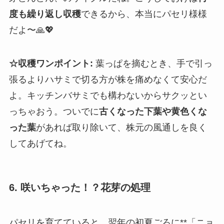
度も繰り返し収穫
できるから、本当にパセリ様様
だよ〜🙏💖
☆収穫ワンポイント:
葉っぱを摘むとき、手で引っ
張るよりハサミで切る方が株を痛めなくて安心だ
よ。キッチンバサミでも構わないからサクッとい
っちゃおう。ついでに
古くなった下葉や黄色くな
った葉
があれば取り除いて、株元の風通しを良く
してあげてね。
6. 咲いちゃった！？花芽の処理
パセリを育てていると、翌年の初夏ごろに**「ニョ