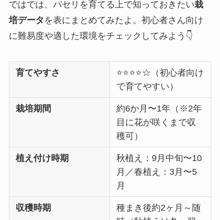
ではでは、パセリを育てる上で知っておきたい
栽
培データ
を表にまとめてみたよ。初心者さん向け
に難易度や適した環境をチェックしてみよう👇
育てやすさ
⭐⭐⭐⭐☆（初心者向け
で育てやすい）
栽培期間
約6か月〜1年（※2年
目に花が咲くまで収
穫可）
植え付け時期
秋植え：9月中旬〜10
月／春植え：3月〜5
月
収穫時期
種まき後約2ヶ月～随