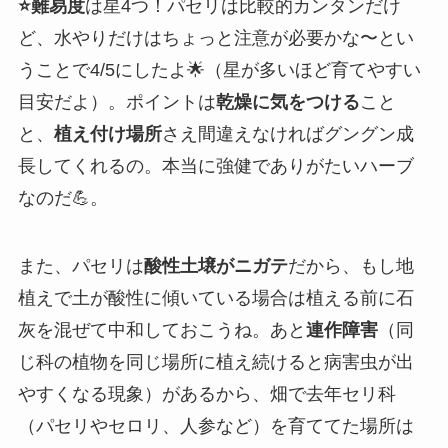
⭐難易度
は星4つ！パセリは比較的カンタンだけ
ど、水やりだけはちょっと注意が必要かな〜とい
うことで4/5にしたよ🌟（星が多いほど育てやすい
目安だよ）。ポイントは
乾燥に気をつける
こと
と、
植え付け場所
さえ間違えなければグングン成
長してくれるの。本当に強健でありがたいハーブ
なのだ💪。
また、パセリは
酸性土壌がニガテ
だから、もし地
植えで土が酸性に傾いている場合は植える前に石
灰を混ぜて中和しておこうね。あと
連作障害
（同
じ科の植物を同じ場所に植え続けると病害虫が出
やすくなる現象）があるから、畑で去年セリ科
（パセリやセロリ、人参など）を育ててた場所は