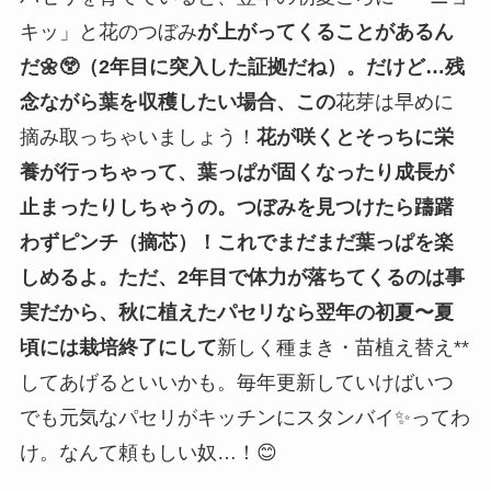
キッ」と花のつぼみ
が上がってくることがあるん
だ🌼😲（2年目に突入した証拠だね）。だけど…残
念ながら葉を収穫したい場合、この
花芽は早めに
摘み取っちゃいましょう！
花が咲くとそっちに栄
養が行っちゃって、葉っぱが固くなったり成長が
止まったりしちゃうの。つぼみを見つけたら躊躇
わずピンチ（摘芯）！これでまだまだ葉っぱを楽
しめるよ。ただ、2年目で体力が落ちてくるのは事
実だから、秋に植えたパセリなら翌年の初夏〜夏
頃には栽培終了にして
新しく種まき・苗植え替え**
してあげるといいかも。毎年更新していけばいつ
でも元気なパセリがキッチンにスタンバイ✨ってわ
け。なんて頼もしい奴…！😊