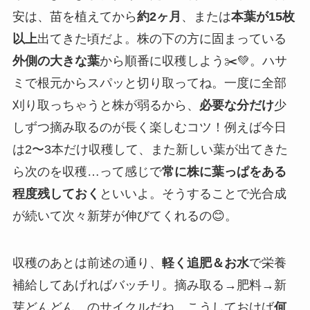
安は、苗を植えてから
約2ヶ月
、または
本葉が15枚
以上
出てきた頃だよ。株の下の方に固まっている
外側の大きな葉
から順番に収穫しよう✂️💚。ハサ
ミで根元からスパッと切り取ってね。一度に全部
刈り取っちゃうと株が弱るから、
必要な分だけ
少
しずつ摘み取るのが長く楽しむコツ！例えば今日
は2〜3本だけ収穫して、また新しい葉が出てきた
ら次のを収穫…って感じで
常に株に葉っぱをある
程度残しておく
といいよ。そうすることで光合成
が続いて次々新芽が伸びてくれるの😊。
収穫のあとは前述の通り、
軽く追肥＆お水
で栄養
補給してあげればバッチリ。摘み取る→肥料→新
芽どんどん、のサイクルだね。こうしておけば
何