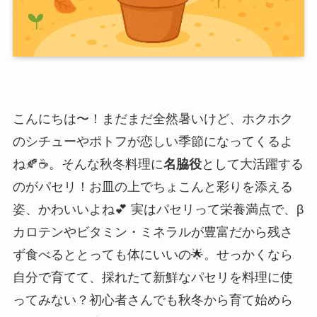
こんにちは〜！まだまだ全然暑いけど、ホクホク
のシチューやポトフが恋しい季節になってくるよ
ね🍂☕️。そんな秋冬料理に
名脇役
として大活躍する
のがパセリ！お皿の上でちょこんと彩りを添える
姿、かわいいよね💕 実はパセリって栄養満点で、β
カロテンやビタミン・ミネラルが豊富だから残さ
ず食べるととっても体にいいの🌟。せっかくなら
自分で育てて、採れたて新鮮なパセリを料理に使
ってみない？初心者さんでも秋冬から育て始めら