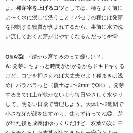
よ。
発芽率を上げるコツ
としては、種をまく前に
よ〜く水に浸して洗うこと！パセリの種には発芽
を抑制する物質が含まれてるから、事前に水で洗
い流しておくと芽が出やすくなるんだって🌱💡
Q&A🤔:
「種から育てるのって難しい？」
A:
発芽にちょっと時間がかかるからドキドキする
けど、コツを押さえれば大丈夫だよ！種まきは浅
めにパラパラっと（覆土は1〜2mmでOK）。発芽
するまでは土が乾かないよう毎日やさしく水やり
して、明るい日陰で管理しよう。大体1〜2週間で
小さな芽が顔を出すから、焦らず待ってね😊。芽
が出た後も成長はゆっくりだけど、双葉の次にモ
シャモシャした本葉が出てきたら一安心だよ〜。