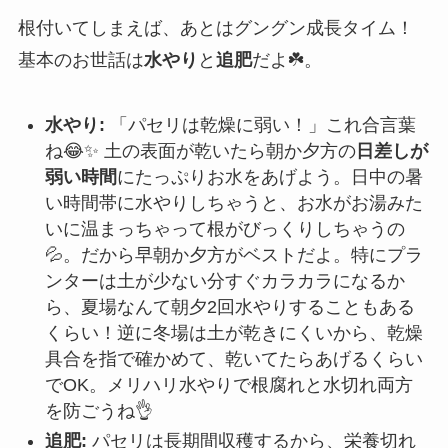
根付いてしまえば、あとはグングン成長タイム！
基本のお世話は
水やり
と
追肥
だよ☘️。
水やり:
「パセリは乾燥に弱い！」これ合言葉
ね😂✨ 土の表面が乾いたら朝か夕方の
日差しが
弱い時間
にたっぷりお水をあげよう。日中の暑
い時間帯に水やりしちゃうと、お水がお湯みた
いに温まっちゃって根がびっくりしちゃうの
💦。だから早朝か夕方がベストだよ。特にプラ
ンターは土が少ない分すぐカラカラになるか
ら、夏場なんて朝夕2回水やりすることもある
くらい！逆に冬場は土が乾きにくいから、乾燥
具合を指で確かめて、乾いてたらあげるくらい
でOK。メリハリ水やりで根腐れと水切れ両方
を防ごうね👌
追肥:
パセリは長期間収穫するから、栄養切れ