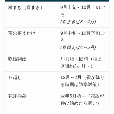
種まき（直まき）
9月上旬～10月上旬ご
ろ
(春まきは3～4月)
苗の植え付け
9月中旬～10月下旬ご
ろ
(春植えは4～5月)
収穫開始
11月頃～随時（種ま
き後約2ヶ月～）
冬越し
12月～2月（霜が降り
る時期は防寒対策）
花芽摘み
翌年5月頃～（花茎が
伸び始めたら摘む）