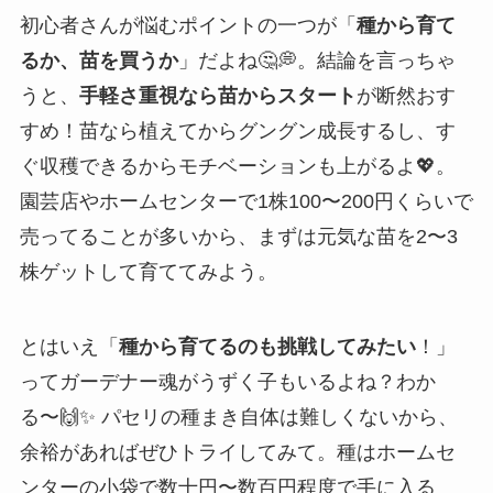
初心者さんが悩むポイントの一つが「
種から育て
るか、苗を買うか
」だよね🤔💭。結論を言っちゃ
うと、
手軽さ重視なら苗からスタート
が断然おす
すめ！苗なら植えてからグングン成長するし、す
ぐ収穫できるからモチベーションも上がるよ💖。
園芸店やホームセンターで1株100〜200円くらいで
売ってることが多いから、まずは元気な苗を2〜3
株ゲットして育ててみよう。
とはいえ「
種から育てるのも挑戦してみたい
！」
ってガーデナー魂がうずく子もいるよね？わか
る〜🙌✨ パセリの種まき自体は難しくないから、
余裕があればぜひトライしてみて。種はホームセ
ンターの小袋で数十円〜数百円程度で手に入る