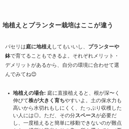
地植えとプランター栽培はここが違う
パセリは
庭に地植え
してもいいし、
プランターや
鉢
で育てることもできるよ。それぞれメリット・
デメリットがあるから、自分の環境に合わせて選
んでみてね😊
地植えの場合:
庭に直接植えると、根が深〜く
伸びて
株が大きく育ち
やすいよ。土の保水力も
高いから水切れもしにくく、たっぷり収穫した
い人には◎。ただ、その分
スペース
が必要だ
し、一度植えると簡単に移動できないのが難点