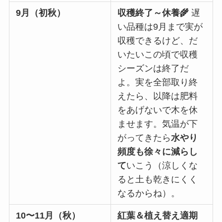
9月（初秋）
収穫終了～休養🌾
遅
い品種は9月まで実が
収穫できるけど、だ
いたいこの頃で収穫
シーズンは終了だ
よ。実を全部取り終
えたら、以降は肥料
をあげないで木を休
ませます。気温が下
がってきたら
水やり
頻度も徐々に減らし
て
いこう（涼しくな
ると土も乾きにくく
なるからね）。
10〜11月（秋）
紅葉＆植え替え適期