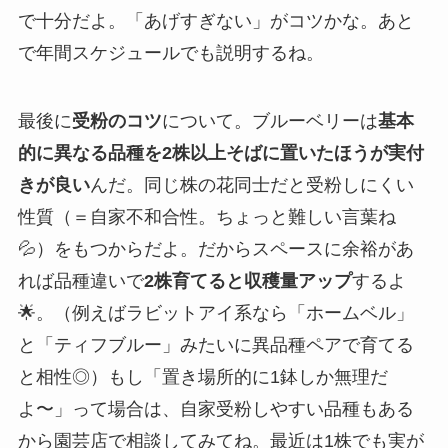
で十分だよ。「あげすぎない」がコツかな。あと
で年間スケジュールでも説明するね。
最後に
受粉のコツ
について。ブルーベリーは
基本
的に異なる品種を2株以上そばに置いたほうが実付
きが良い
んだ。同じ株の花同士だと受粉しにくい
性質（＝自家不和合性。ちょっと難しい言葉ね
💦）をもつからだよ。だからスペースに余裕があ
れば品種違いで
2株育てると収穫量アップ
するよ
🌟。（例えばラビットアイ系なら「ホームベル」
と「ティフブルー」みたいに異品種ペアで育てる
と相性◎）もし「置き場所的に1鉢しか無理だ
よ〜」って場合は、自家受粉しやすい品種もある
から園芸店で相談してみてね。最近は1株でも実が