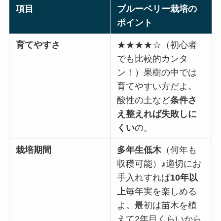
項目
ブルーベリー栽培の
ポイント
育てやすさ
★★★★☆（初心者
でも比較的カンタ
ン！）果樹の中では
育てやすい方だよ。
酸性の土など
条件さ
え整えれば失敗しに
くい
の。
栽培期間
多年生低木
（何年も
収穫可能）♪適切にお
手入れすれば
10年以
上
毎年実を楽しめる
よ。最初は苗木を植
えて2年目くらいから