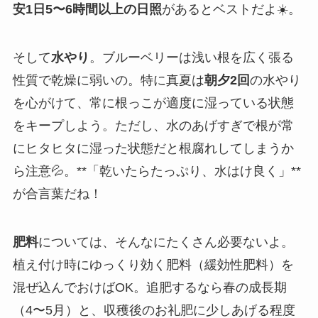
安1日5〜6時間以上の日照
があるとベストだよ☀️。
そして
水やり
。ブルーベリーは浅い根を広く張る
性質で乾燥に弱いの。特に真夏は
朝夕2回
の水やり
を心がけて、常に根っこが適度に湿っている状態
をキープしよう。ただし、水のあげすぎで根が常
にヒタヒタに湿った状態だと根腐れしてしまうか
ら注意💦。**「乾いたらたっぷり、水はけ良く」**
が合言葉だね！
肥料
については、そんなにたくさん必要ないよ。
植え付け時にゆっくり効く肥料（緩効性肥料）を
混ぜ込んでおけばOK。追肥するなら春の成長期
（4〜5月）と、収穫後のお礼肥に少しあげる程度