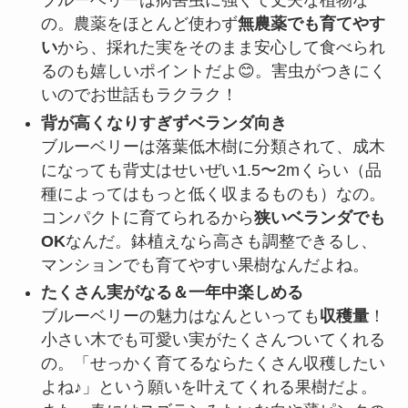
ブルーベリーは病害虫に強くて丈夫な植物な
の。農薬をほとんど使わず
無農薬でも育てやす
い
から、採れた実をそのまま安心して食べられ
るのも嬉しいポイントだよ😊。害虫がつきにく
いのでお世話もラクラク！
背が高くなりすぎずベランダ向き
ブルーベリーは落葉低木樹に分類されて、成木
になっても背丈はせいぜい1.5〜2mくらい（品
種によってはもっと低く収まるものも）なの。
コンパクトに育てられるから
狭いベランダでも
OK
なんだ。鉢植えなら高さも調整できるし、
マンションでも育てやすい果樹なんだよね。
たくさん実がなる＆一年中楽しめる
ブルーベリーの魅力はなんといっても
収穫量
！
小さい木でも可愛い実がたくさんついてくれる
の。「せっかく育てるならたくさん収穫したい
よね♪」という願いを叶えてくれる果樹だよ。