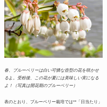
春、ブルーベリーは白い可憐な壺型の花を咲かせ
る
よ
。受粉後、この花が夏には美味しい実になる
よ！（写真は開花期のブルーベリー）
表のとおり、ブルーベリー栽培では**「日当たり」