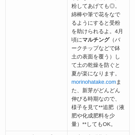
粉してあげても◎。
綿棒や筆で花をなで
るようにすると受粉
を助けられるよ。4月
頃に
マルチング
（バ
ークチップなどで鉢
土の表面を覆う）し
て土の乾燥を防ぐと
夏が楽になります。
morinohatake.com
ま
た、新芽がどんどん
伸びる時期なので、
様子を見て**追肥（液
肥や化成肥料を少
量）**してもOK。