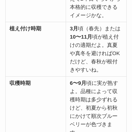
本格的に収穫できる
イメージかな。
植え付け時期
3月
頃（春先）または
10〜11月
頃が植え付
けの適期だよ。真夏
や真冬を避ければOK
だけど、春秋が根付
きやすいね。
収穫時期
6〜9月
頃に実が熟す
よ。品種によって収
穫時期は多少ずれる
けど、初夏から初秋
にかけて順次ブルー
ベリーが色づきま