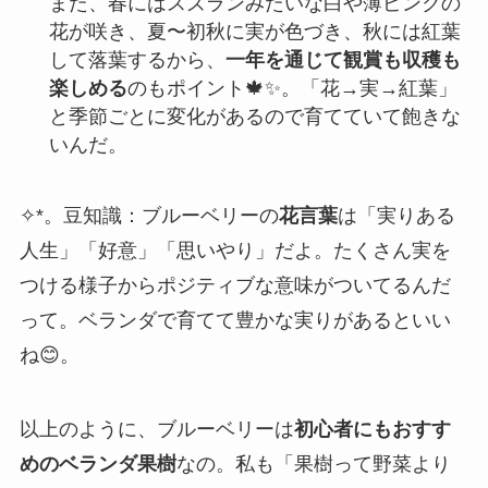
また、春にはスズランみたいな白や薄ピンクの
花が咲き、夏〜初秋に実が色づき、秋には紅葉
して落葉するから、
一年を通じて観賞も収穫も
楽しめる
のもポイント🍁✨。「花→実→紅葉」
と季節ごとに変化があるので育てていて飽きな
いんだ。
✧*。豆知識：ブルーベリーの
花言葉
は「実りある
人生」「好意」「思いやり」だよ。たくさん実を
つける様子からポジティブな意味がついてるんだ
って。ベランダで育てて豊かな実りがあるといい
ね😊。
以上のように、ブルーベリーは
初心者にもおすす
めのベランダ果樹
なの。私も「果樹って野菜より