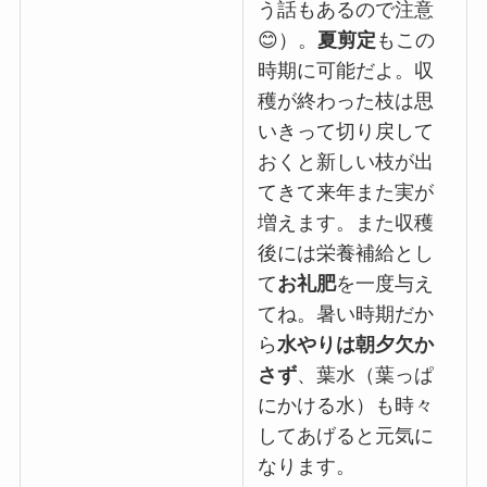
う話もあるので注意
😊）。
夏剪定
もこの
時期に可能だよ。収
穫が終わった枝は思
いきって切り戻して
おくと新しい枝が出
てきて来年また実が
増えます。また収穫
後には栄養補給とし
て
お礼肥
を一度与え
てね。暑い時期だか
ら
水やりは朝夕欠か
さず
、葉水（葉っぱ
にかける水）も時々
してあげると元気に
なります。