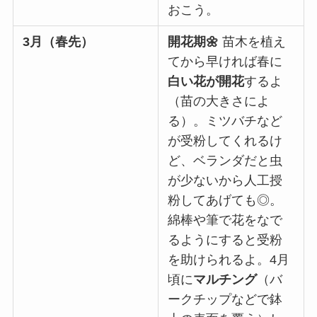
おこう。
3月（春先）
開花期🌼
苗木を植え
てから早ければ春に
白い花が開花
するよ
（苗の大きさによ
る）。ミツバチなど
が受粉してくれるけ
ど、ベランダだと虫
が少ないから人工授
粉してあげても◎。
綿棒や筆で花をなで
るようにすると受粉
を助けられるよ。4月
頃に
マルチング
（バ
ークチップなどで鉢