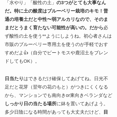
「水やり」「酸性の土」
の3つがとても大事なん
だ。特に土の酸度はブルーベリー栽培のキモ！普
通の培養土だと中性〜弱アルカリなので、そのま
まだとうまく育たない可能性が高いの。だから
必
ず酸性の土を使う**ようにしようね。初心者さんは
市販のブルーベリー専用土を使うのが手軽でおす
すめだよ👍（自分でピートモスや鹿沼土をブレン
ドしてもOK）。
日当たり
はできるだけ確保してあげてね。日光不
足だと花芽（翌年の花のもと）がつきにくくなる
から、マンションでも南向きor東向きベランダなど
しっかり日の当たる場所
に鉢を置いてあげよう。
多少日陰になる時間があっても大丈夫だけど、
目