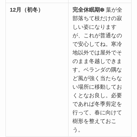
12月（初冬）
完全休眠期❄️
葉が全
部落ちて枝だけの寂
しい姿になります
が、これが普通なの
で安心してね。寒冷
地以外では屋外でそ
のまま冬越しできま
す。ベランダの隅な
ど風が強く当たらな
い場所に移動してお
くとなお良し。必要
であれば冬季剪定を
行って、春に向けて
樹形を整えておこ
う。