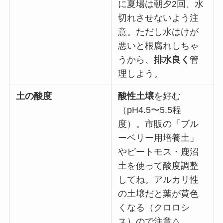
に夏場は朝夕2回、水
切れさせないよう注
意。ただし水はけが
悪いと根腐れしちゃ
うから、
排水良く
管
理しよう。
土の酸度
酸性土壌
を好む
（pH4.5〜5.5程
度）。市販の「ブル
ーベリー用培養土」
やピートモス・鹿沼
土を使って酸度調整
してね。アルカリ性
の土壌だと葉が黄色
くなる（クロロシ
ス）ので注意⚠️