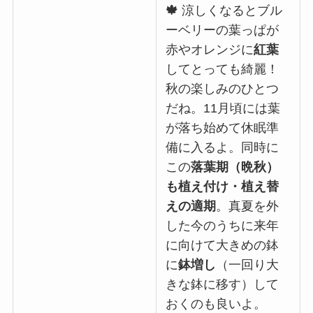
🍁
涼しくなるとブル
ーベリーの葉っぱが
赤やオレンジに
紅葉
してとっても綺麗！
秋の楽しみのひとつ
だね。11月頃には葉
が落ち始めて休眠準
備に入るよ。同時に
この
落葉期（晩秋）
も植え付け・植え替
えの適期
。真夏を外
した今のうちに来年
に向けて大きめの鉢
に
鉢増し
（一回り大
きな鉢に移す）して
おくのも良いよ。