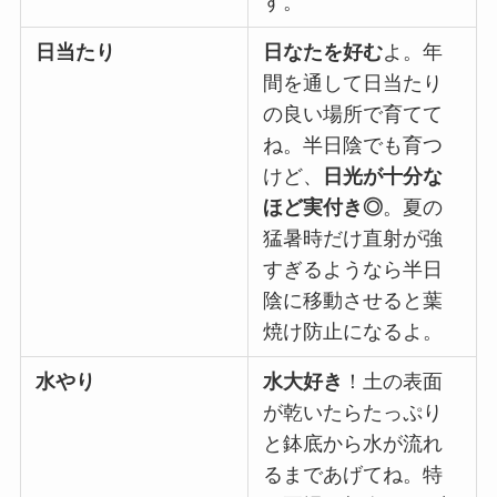
す。
日当たり
日なたを好む
よ。年
間を通して日当たり
の良い場所で育てて
ね。半日陰でも育つ
けど、
日光が十分な
ほど実付き◎
。夏の
猛暑時だけ直射が強
すぎるようなら半日
陰に移動させると葉
焼け防止になるよ。
水やり
水大好き
！土の表面
が乾いたらたっぷり
と鉢底から水が流れ
るまであげてね。特