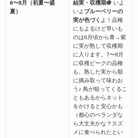
6〜8月（初夏〜盛
結実・収穫期🍇
いよ
夏）
いよ
ブルーベリーの
実が色づく
よ！品種
にもよるけど早いも
のは6月頃から青→紫
に実が熟して収穫期
に入ります。7〜8月
に収穫ピークの品種
も。熟した実から順
に摘み取って味わお
う♪ 鳥が狙ってくるこ
ともあるからネット
をかけると安心かも
（都心のベランダな
ら大丈夫かな？スズ
メに食べられたとい