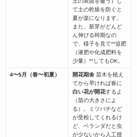
土の表面を覆う）し
て土の乾燥を防ぐと
夏が楽になります。
また、新芽がどんど
ん伸びる時期なの
で、様子を見て**追肥
（液肥や化成肥料を
少量）**してもOK。
4〜5月（春〜初夏）
開花期🌼
苗木を植え
てから早ければ春に
白い花が開花
するよ
（苗の大きさによ
る）。ミツバチなど
が受粉してくれるけ
ど、ベランダだと虫
が少ないから人工授