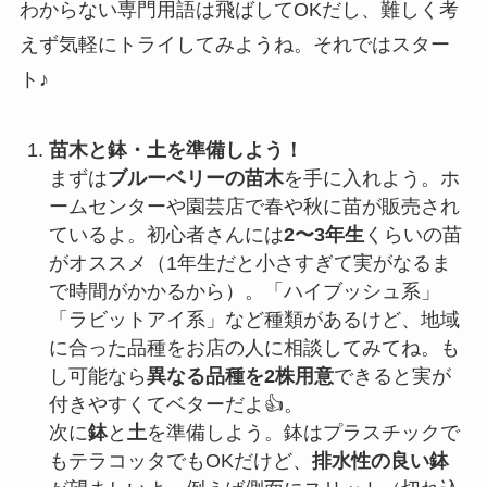
わからない専門用語は飛ばしてOKだし、難しく考
えず気軽にトライしてみようね。それではスター
ト♪
苗木と鉢・土を準備しよう！
まずは
ブルーベリーの苗木
を手に入れよう。ホ
ームセンターや園芸店で春や秋に苗が販売され
ているよ。初心者さんには
2〜3年生
くらいの苗
がオススメ（1年生だと小さすぎて実がなるま
で時間がかかるから）。「ハイブッシュ系」
「ラビットアイ系」など種類があるけど、地域
に合った品種をお店の人に相談してみてね。も
し可能なら
異なる品種を2株用意
できると実が
付きやすくてベターだよ👍。
次に
鉢
と
土
を準備しよう。鉢はプラスチックで
もテラコッタでもOKだけど、
排水性の良い鉢