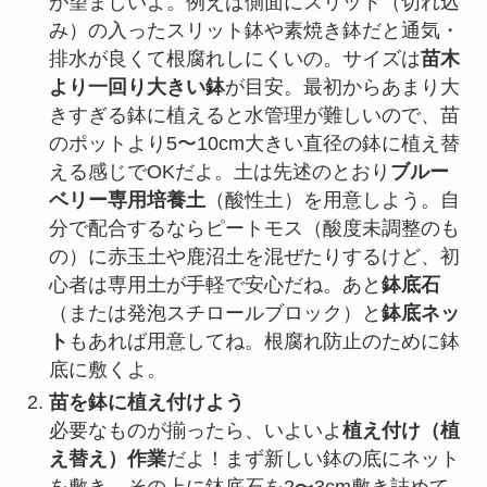
が望ましいよ。例えば側面にスリット（切れ込
み）の入ったスリット鉢や素焼き鉢だと通気・
排水が良くて根腐れしにくいの。サイズは
苗木
より一回り大きい鉢
が目安。最初からあまり大
きすぎる鉢に植えると水管理が難しいので、苗
のポットより5〜10cm大きい直径の鉢に植え替
える感じでOKだよ。土は先述のとおり
ブルー
ベリー専用培養土
（酸性土）を用意しよう。自
分で配合するならピートモス（酸度未調整のも
の）に赤玉土や鹿沼土を混ぜたりするけど、初
心者は専用土が手軽で安心だね。あと
鉢底石
（または発泡スチロールブロック）と
鉢底ネッ
ト
もあれば用意してね。根腐れ防止のために鉢
底に敷くよ。
苗を鉢に植え付けよう
必要なものが揃ったら、いよいよ
植え付け（植
え替え）作業
だよ！まず新しい鉢の底にネット