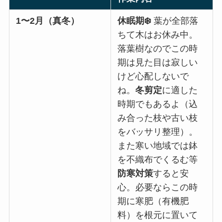
1〜2月（真冬）
休眠期❄️
葉が全部落
ちて木はお休み中。
落葉樹なのでこの時
期は見た目は寂しい
けど心配しないで
ね。
冬剪定
に適した
時期でもあるよ（込
み合った枝や古い枝
をバッサリ整理）。
また寒い地域では鉢
を不織布でくるむ等
防寒対策
すると安
心。必要ならこの時
期に寒肥（有機肥
料）を根元に置いて