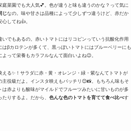
家庭菜園でも大人気💕。色が違うと味も違うのかな？って気に
同じ
なの。味や甘さは品種によって少しずつ違うけど、赤だか
心してね👍。
違いでもあるの。赤いトマトにはリコピンっていう抗酸化作用
にはβカロテンが多くて、黒っぽいトマトにはブルーベリーに
によって栄養もカラフルなんて面白いよね😉。
映える✨！サラダに赤・黄・オレンジ・緑・紫なんてトマトが
主役級だよ。インスタ映えもバッチリ😊📸。もちろん味もそ
トは赤よりも酸味がマイルドでフルーツみたいに甘いものが多
ったりするよ。だから、
色んな色のトマトを育てて食べ比べ
す