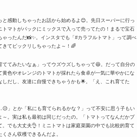
っと感動しちゃったお話から始めるよ😊。先日スーパーに行っ
なミニトマトがパックにミックスで入って売ってたの！まるで宝石
ゃったんだ📸✨。インスタでも「#カラフルトマト」って調べ
きてビックリしちゃったよ～！🌈
育ててみたいなぁ」ってウズウズしちゃって😆。だって自分の
て黄色やオレンジのトマトが採れたら食卓が一気に華やかにな
なしだし、友達に自慢できちゃうかも🌟。「え、これ育てた
。
…😥」とか「私にも育てられるかな？」って不安に思う子もい
よ～。実は私も最初は同じだったの。「トマトってなんだかプ
て。でも大丈夫👌！ミニトマトは家庭菜園の中でも比較的育て
たくさん収穫できるんだよ。