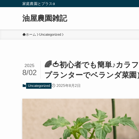
家庭農園とプラスα
油屋農園雑記
ホーム
Uncategorized
🌈🍅初心者でも簡単♪カ
2025
8/02
プランターでベランダ菜園）
2025年8月2日
Uncategorized