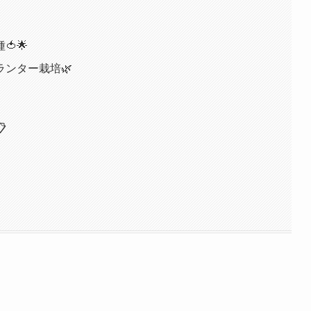
🌟
ンター栽培🌿
