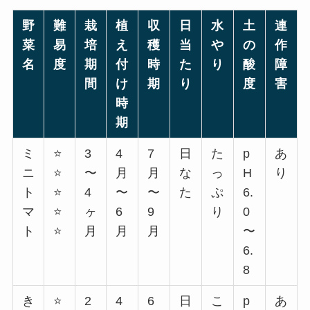
野
難
栽
植
収
日
水
土
連
菜
易
培
え
穫
当
や
の
作
名
度
期
付
時
た
り
酸
障
間
け
期
り
度
害
時
期
ミ
⭐
3
4
7
日
た
p
あ
ニ
⭐
〜
月
月
な
っ
H
り
ト
⭐
4
〜
〜
た
ぷ
6.
マ
⭐
ヶ
6
9
り
0
ト
⭐
月
月
月
〜
6.
8
き
⭐
2
4
6
日
こ
p
あ