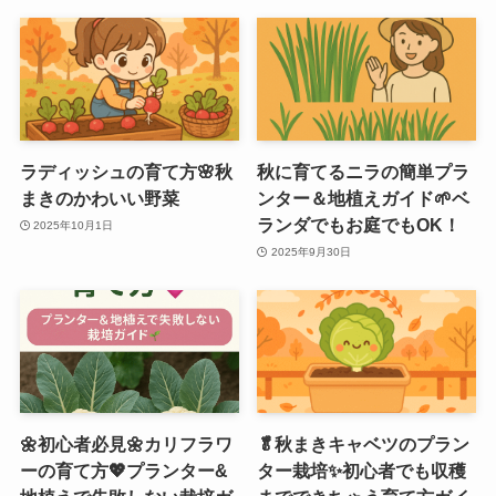
ラディッシュの育て方🌸秋
秋に育てるニラの簡単プラ
まきのかわいい野菜
ンター＆地植えガイド🌱ベ
ランダでもお庭でもOK！
2025年10月1日
2025年9月30日
🌼初心者必見🌼カリフラワ
🥬秋まきキャベツのプラン
ーの育て方💖プランター&
ター栽培✨初心者でも収穫