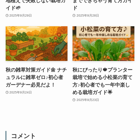
地植えで失敗しない栽培ガ
までできちゃう育て方ガイ
イド🌱
ド
2025年9月29日
2025年9月28日
秋の雑草対策ガイド🌼 ナチ
秋にぴったり🍁プランター
ュラルに雑草ゼロ♪初心者
栽培で始める小松菜の育て
ガーデナー必見だよ！
方♪初心者でも一年中楽し
める栽培ガイド🌟
2025年9月24日
2025年9月23日
コメント