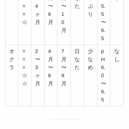
⭐
4
〜
〜
た
ぷ
5.
⭐
ヶ
6
1
り
5
☆
月
月
0
〜
月
6.
5
オ
⭐
2
4
7
日
少
p
な
ク
⭐
〜
月
月
な
な
H
し
ラ
⭐
3
〜
〜
た
め
6.
☆
ヶ
6
9
0
☆
月
月
月
〜
6.
5