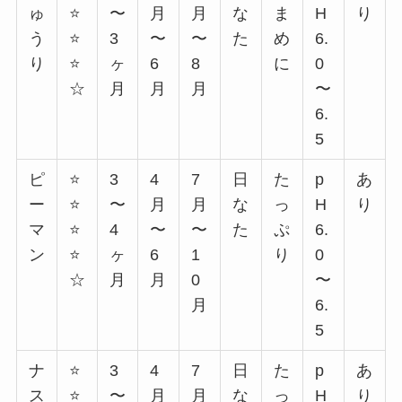
ゅ
⭐
〜
月
月
な
ま
H
り
う
⭐
3
〜
〜
た
め
6.
り
⭐
ヶ
6
8
に
0
☆
月
月
月
〜
6.
5
ピ
⭐
3
4
7
日
た
p
あ
ー
⭐
〜
月
月
な
っ
H
り
マ
⭐
4
〜
〜
た
ぷ
6.
ン
⭐
ヶ
6
1
り
0
☆
月
月
0
〜
月
6.
5
ナ
⭐
3
4
7
日
た
p
あ
ス
⭐
〜
月
月
な
っ
H
り