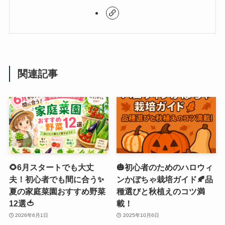
関連記事
🌻6月スタートでも大丈
🎃初心者のためのハロウィ
夫！初心者でも間に合う✨
ンかぼちゃ栽培ガイド🍂品
夏の家庭菜園おすすめ野菜
種選びと秋植えのコツ満
12選🍅
載！
2026年6月1日
2025年10月6日