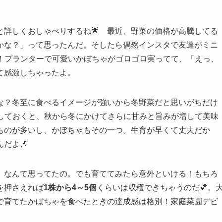
と詳しくおしゃべりするね🌟 最近、野菜の価格が高騰してる
かな？」って思ったんだ。そしたら偶然インスタで友達がミニ
！プランターで可愛いかぼちゃがゴロゴロ実ってて、「えっ、
て感激しちゃったよ。
な？冬至に食べるイメージが強いから冬野菜だと思いがちだけ
存しておくと、秋から冬にかけてさらに甘みと旨みが増して美味
ものが多いし、かぼちゃもその一つ。生育が早くて丈夫だか
だよ🎶
」なんて思ってたの。でも育ててみたら意外といける！もちろ
を押さえれば
1株から4～5個
くらいは収穫できちゃうのだ💕。
で育てたかぼちゃを食べたときの達成感は格別！家庭菜園デビ