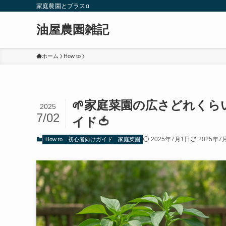
家庭農園とプラスα
油屋農園雑記
ホーム
How to
🌱家庭菜園の広さどれく
2025
7/02
イド🍅
2025年7月1日
2025年7
How to
初心者向けガイド
家庭菜園