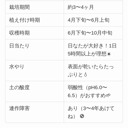
栽培期間
約3〜4ヶ月
植え付け時期
4月下旬〜6月上旬
収穫時期
6月下旬〜10月中旬
日当たり
日なたが大好き！1日
5時間以上が理想☀️
水やり
表面が乾いたらたっ
ぷりと💧
土の酸度
弱酸性（pH6.0〜
6.5）がおすすめ🌱
連作障害
あり（3〜4年あけて
ね） 🚫