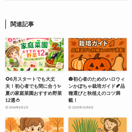
関連記事
🌻6月スタートでも大丈
🎃初心者のためのハロウィ
夫！初心者でも間に合う✨
ンかぼちゃ栽培ガイド🍂品
夏の家庭菜園おすすめ野菜
種選びと秋植えのコツ満
12選🍅
載！
2026年6月1日
2025年10月6日