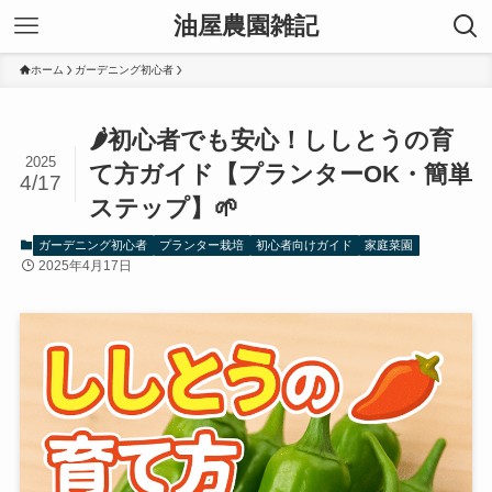
油屋農園雑記
ホーム
ガーデニング初心者
🌶️初心者でも安心！ししとうの育
2025
て方ガイド【プランターOK・簡単
4/17
ステップ】🌱
ガーデニング初心者
プランター栽培
初心者向けガイド
家庭菜園
2025年4月17日