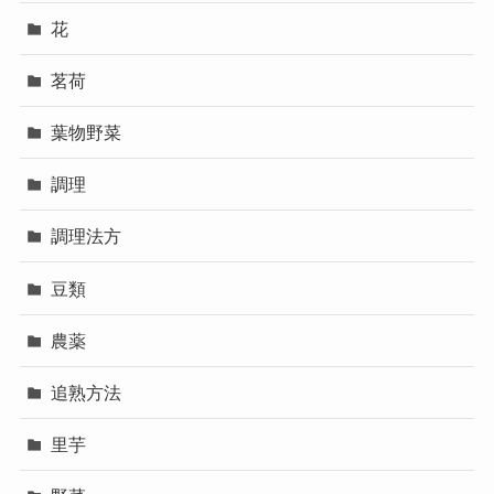
花
茗荷
葉物野菜
調理
調理法方
豆類
農薬
追熟方法
里芋