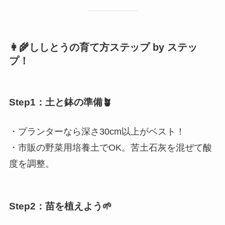
👩‍🌾ししとうの育て方ステップ by ステッ
プ！
Step1：土と鉢の準備🪴
・プランターなら深さ30cm以上がベスト！
・市販の野菜用培養土でOK。苦土石灰を混ぜて酸
度を調整。
Step2：苗を植えよう🌱