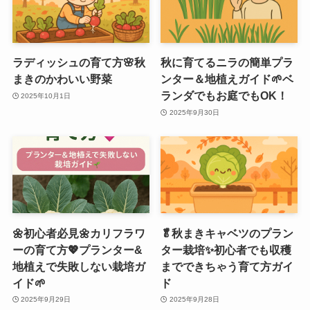
ラディッシュの育て方🌸秋
秋に育てるニラの簡単プラ
まきのかわいい野菜
ンター＆地植えガイド🌱ベ
ランダでもお庭でもOK！
2025年10月1日
2025年9月30日
🌼初心者必見🌼カリフラワ
🥬秋まきキャベツのプラン
ーの育て方💖プランター&
ター栽培✨初心者でも収穫
地植えで失敗しない栽培ガ
までできちゃう育て方ガイ
イド🌱
ド
2025年9月29日
2025年9月28日