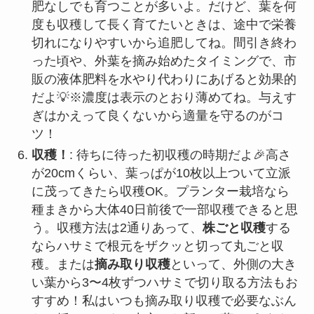
肥なしでも育つことが多いよ。だけど、葉を何
度も収穫して長く育てたいときは、途中で栄養
切れになりやすいから追肥してね。間引き終わ
った頃や、外葉を摘み始めたタイミングで、市
販の液体肥料を水やり代わりにあげると効果的
だよ💡※濃度は表示のとおり薄めてね。与えす
ぎはかえって良くないから適量を守るのがコ
ツ！
収穫！
: 待ちに待った初収穫の時期だよ🎉高さ
が20cmくらい、葉っぱが10枚以上ついて立派
に茂ってきたら収穫OK。プランター栽培なら
種まきから大体40日前後で一部収穫できると思
う。収穫方法は2通りあって、
株ごと収穫
する
ならハサミで根元をザクッと切って丸ごと収
穫。または
摘み取り収穫
といって、外側の大き
い葉から3〜4枚ずつハサミで切り取る方法もお
すすめ！私はいつも摘み取り収穫で必要なぶん