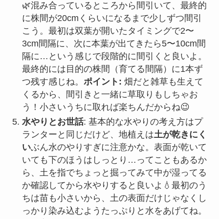
🌿混み合っているところから間引いて、最終的
に株間が20cmくらいになるまで少しずつ間引
こう。最初は双葉が開いたタイミングで2〜
3cm間隔に、次に本葉が出てきたら5〜10cm間
隔に…という感じで段階的に間引くと良いよ。
最終的には目的の株間（育てる間隔）に1本ず
つ残す感じね。
ポイント:
畑だと雑草も生えて
くるから、間引きと一緒に草取りもしちゃお
う！小さいうちに取れば楽ちんだからね😉
水やりとお世話
: 基本的な水やりの考え方はプ
ランターと同じだけど、地植えは
土が乾きにく
い
ぶん水のやりすぎに注意かな。表面が乾いて
いても下のほうはしっとり…ってこともあるか
ら、土を指でちょっと掘ってみて中が湿ってる
か確認してから水やりすると良いよ💧最初のう
ちは苗も小さいから、土の表面だけじゃなくし
っかり染み込むようたっぷりと水をあげてね。