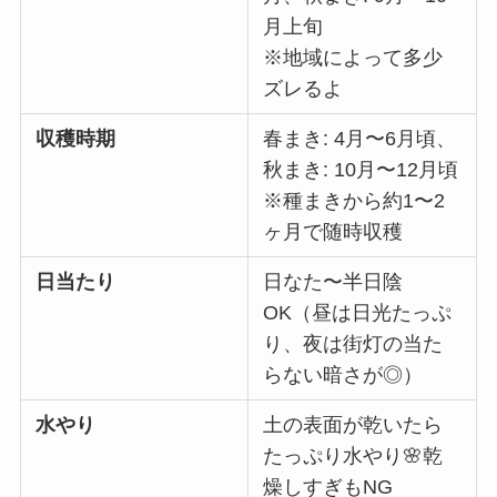
月上旬
※地域によって多少
ズレるよ
収穫時期
春まき: 4月〜6月頃、
秋まき: 10月〜12月頃
※種まきから約1〜2
ヶ月で随時収穫
日当たり
日なた〜半日陰
OK（昼は日光たっぷ
り、夜は街灯の当た
らない暗さが◎）
水やり
土の表面が乾いたら
たっぷり水やり🌸乾
燥しすぎもNG