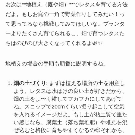
お次は**地植え（庭や畑）**でレタスを育てる方法
だよ。もしお庭の一角で野菜作りしてみたい！っ
て思ってるなら挑戦してみてほしいな。プランタ
ーよりたくさん育てられるし、畑で育つレタスた
ちはのびのび大きくなってくれるよ🌿✨
地植えの場合の手順も順番に説明するね。
畑の土づくり
: まずは植える場所の土を用意し
よう。レタスは水はけの良い土が好きだから、
畑の土をよ〜く耕してフカフカにしてあげて
ね。スコップで20cmくらい掘り起こして空気
を入れるイメージだよ。もし土が粘土質で重た
い感じなら、腐葉土（落ち葉堆肥）や堆肥を混
ぜ込むと格段に育ちやすくなるの😊それから、