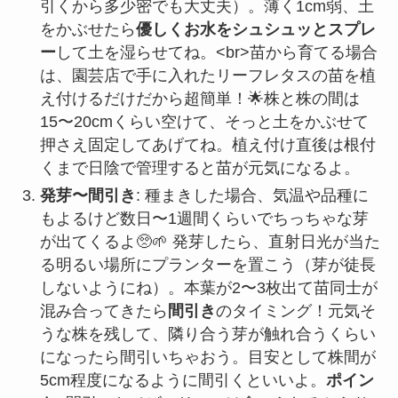
引くから多少密でも大丈夫）。薄く1cm弱、土
をかぶせたら
優しくお水をシュシュッとスプレ
ー
して土を湿らせてね。<br>苗から育てる場合
は、園芸店で手に入れたリーフレタスの苗を植
え付けるだけだから超簡単！🌟株と株の間は
15〜20cmくらい空けて、そっと土をかぶせて
押さえ固定してあげてね。植え付け直後は根付
くまで日陰で管理すると苗が元気になるよ。
発芽〜間引き
: 種まきした場合、気温や品種に
もよるけど数日〜1週間くらいでちっちゃな芽
が出てくるよ🥺🌱 発芽したら、直射日光が当た
る明るい場所にプランターを置こう（芽が徒長
しないようにね）。本葉が2〜3枚出て苗同士が
混み合ってきたら
間引き
のタイミング！元気そ
うな株を残して、隣り合う芽が触れ合うくらい
になったら間引いちゃおう。目安として株間が
5cm程度になるように間引くといいよ。
ポイン