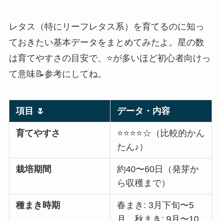
レタス（特にリーフレタス系）を育てるのに知っ
ておきたい基本データをまとめてみたよ。星の数
は育てやすさの目安で、⭐️が多いほど初心者向けっ
て意味📝参考にしてね。
項目 🌷
データ・内容
育てやすさ
⭐️⭐️⭐️⭐️☆（比較的かん
たん♪）
栽培期間
約40〜60日（発芽か
ら収穫まで）
種まき時期
春まき: 3月下旬〜5
月、秋まき: 9月〜10