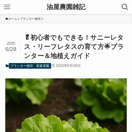
油屋農園雑記
ホーム
プランター栽培
🥬初心者でもできる！サニーレタ
2025
ス・リーフレタスの育て方🌟プラ
6/28
ンター＆地植えガイド
2025年6月28日
プランター栽培
家庭菜園