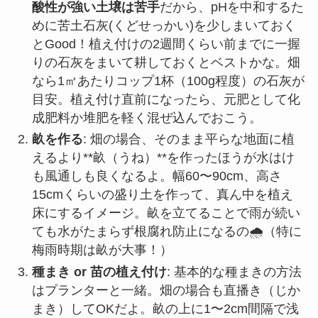
酸性が強い土壌は苦手
だから、pHを中和するた
めに苦土石灰(くどせっかい)を少しまいておく
とGood！植え付けの2週間くらい前までに一握
りの石灰をまいて耕しておくとベストかな。畑
なら1㎡あたりコップ1杯（100g程度）の石灰が
目安。植え付け直前になったら、元肥として化
成肥料か堆肥を軽く混ぜ込んでおこう。
畝を作る
: 畑の場合、そのまま平らな地面に植
えるより**畝（うね）**を作ったほうが水はけ
も風通しも良くなるよ。幅60〜90cm、高さ
15cmくらいの盛り土を作って、真ん中を植え
床にするイメージ。畝を立てることで雨が続い
ても水がたまらず根腐れ防止になるの🌧️（特に
梅雨時期は畝が大事！）
種まき or 苗の植え付け
: 基本的な種まきの方法
はプランターと一緒。畑の場合も直播き（じか
まき）してOKだよ。畝の上に1〜2cm間隔で浅