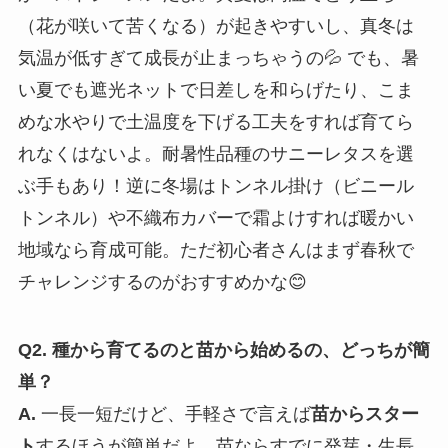
（花が咲いて苦くなる）が起きやすいし、真冬は
気温が低すぎて成長が止まっちゃうの💦 でも、暑
い夏でも遮光ネットで日差しを和らげたり、こま
めな水やりで土温度を下げる工夫をすれば育てら
れなくはないよ。耐暑性品種のサニーレタスを選
ぶ手もあり！逆に冬場はトンネル掛け（ビニール
トンネル）や不織布カバーで霜よけすれば暖かい
地域なら育成可能。ただ初心者さんはまず春秋で
チャレンジするのがおすすめかな😊
Q2. 種から育てるのと苗から始めるの、どっちが簡
単？
A.
一長一短だけど、手軽さで言えば
苗からスター
ト
するほうが簡単だよ。苗ならすでに発芽・生長