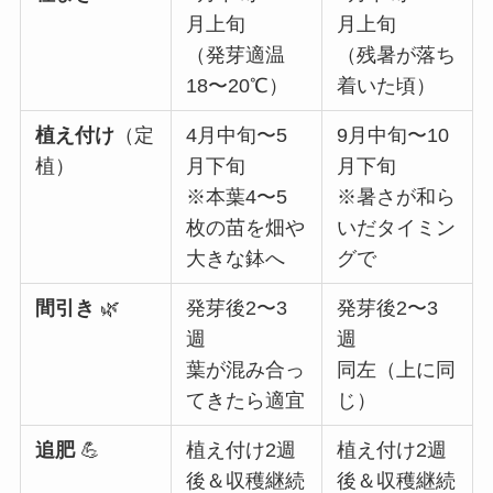
月上旬
月上旬
（発芽適温
（残暑が落ち
18〜20℃）
着いた頃）
植え付け
（定
4月中旬〜5
9月中旬〜10
植）
月下旬
月下旬
※本葉4〜5
※暑さが和ら
枚の苗を畑や
いだタイミン
大きな鉢へ
グで
間引き
🌿
発芽後2〜3
発芽後2〜3
週
週
葉が混み合っ
同左（上に同
てきたら適宜
じ）
追肥
💪
植え付け2週
植え付け2週
後＆収穫継続
後＆収穫継続