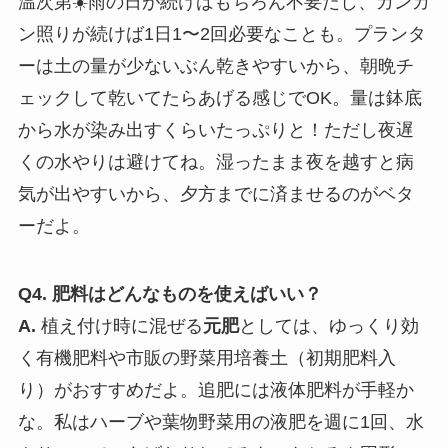
温次第☀️雨の日が続けばもちろん不要だし、カンカ
ン照りが続けば1日1〜2回必要なことも。プランタ
ーは土の量が少ないぶん乾きやすいから、朝晩チ
ェックして乾いてたらあげる感じでOK。量は鉢底
から水が染み出すくらいたっぷりと！ただし夜遅
くの水やりは避けてね。湿ったまま夜を越すと病
気が出やすいから、夕方までに済ませるのがベタ
ーだよ。
Q4. 肥料はどんなものを使えばいい？
A.
植え付け時に混ぜる
元肥
としては、ゆっくり効
く有機肥料や市販の野菜用培養土（初期肥料入
り）がおすすめだよ。追肥には液体肥料が手軽か
な。私はハーブや葉物野菜用の液肥を週に1回、水