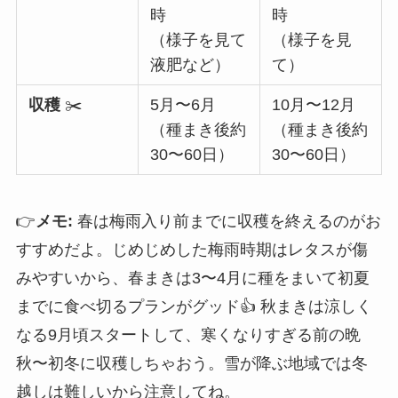
時
時
（様子を見て
（様子を見
液肥など）
て）
収穫
✂️
5月〜6月
10月〜12月
（種まき後約
（種まき後約
30〜60日）
30〜60日）
👉
メモ:
春は梅雨入り前までに収穫を終えるのがお
すすめだよ。じめじめした梅雨時期はレタスが傷
みやすいから、春まきは3〜4月に種をまいて初夏
までに食べ切るプランがグッド👍 秋まきは涼しく
なる9月頃スタートして、寒くなりすぎる前の晩
秋〜初冬に収穫しちゃおう。雪が降ぶ地域では冬
越しは難しいから注意してね。