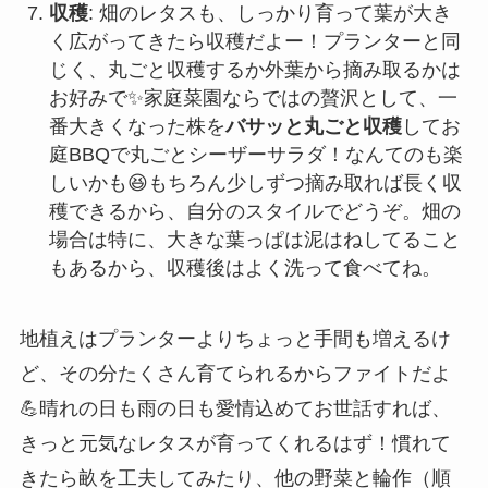
収穫
: 畑のレタスも、しっかり育って葉が大き
く広がってきたら収穫だよー！プランターと同
じく、丸ごと収穫するか外葉から摘み取るかは
お好みで✨家庭菜園ならではの贅沢として、一
番大きくなった株を
バサッと丸ごと収穫
してお
庭BBQで丸ごとシーザーサラダ！なんてのも楽
しいかも😆もちろん少しずつ摘み取れば長く収
穫できるから、自分のスタイルでどうぞ。畑の
場合は特に、大きな葉っぱは泥はねしてること
もあるから、収穫後はよく洗って食べてね。
地植えはプランターよりちょっと手間も増えるけ
ど、その分たくさん育てられるからファイトだよ
💪晴れの日も雨の日も愛情込めてお世話すれば、
きっと元気なレタスが育ってくれるはず！慣れて
きたら畝を工夫してみたり、他の野菜と輪作（順