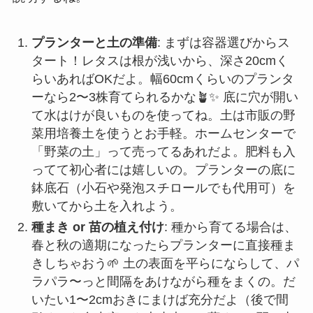
プランターと土の準備
: まずは容器選びからス
タート！レタスは根が浅いから、深さ20cmく
らいあればOKだよ。幅60cmくらいのプランタ
ーなら2〜3株育てられるかな🪴✨ 底に穴が開い
て水はけが良いものを使ってね。土は市販の野
菜用培養土を使うとお手軽。ホームセンターで
「野菜の土」って売ってるあれだよ。肥料も入
ってて初心者には嬉しいの。プランターの底に
鉢底石（小石や発泡スチロールでも代用可）を
敷いてから土を入れよう。
種まき or 苗の植え付け
: 種から育てる場合は、
春と秋の適期になったらプランターに直接種ま
きしちゃおう🌱 土の表面を平らにならして、パ
ラパラ〜っと間隔をあけながら種をまくの。だ
いたい1〜2cmおきにまけば充分だよ（後で間