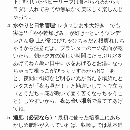
ト:
間引いたベビーリーフは食べられるからサ
ラダに入れてみて😊無駄なく美味しく楽しんじ
ゃおう。
水やりと日常管理
: レタスはお水大好き…でも
実は**「やや乾燥ぎみ」が好き**というツンデ
レさん😆 土が常にびちゃびちゃだと根腐れしち
ゃうから注意だよ。プランターの土の表面が乾
いたら、朝か夕方の涼しい時間にたっぷり水を
あげてね💧暑い日中に水をあげるとお湯になっ
ちゃって根っこがびっくりするからNG。あ
と、夜間に街灯など明るい光が当たる場所だと
レタスが「夜も昼だ！」と勘違いしてトウ立ち
（とうだち＝花が咲いて固く苦くなっちゃうこ
と）しやすいから、
夜は暗い場所
で育ててあげ
てね。
追肥（必要なら）
: 最初に使った培養土にあら
かじめ肥料が入っていれば、収穫までは基本追