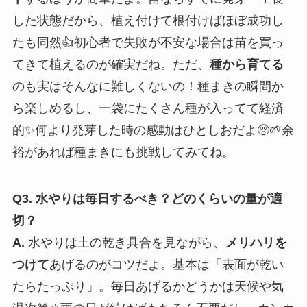
した状態だから、植え付けて根付けばほぼ成功し
たも同然👍初心者で失敗が不安な場合は苗を買っ
てきて植えるのが確実だね。ただ、
種から育てる
のも実はそんなに難しくないの！種まきの瞬間か
ら楽しめるし、一袋にたくさん種が入ってて経済
的✨何より発芽した時の感動はひとしおだよ🥺🌱余
裕があれば種まきにも挑戦してみてね。
Q3. 水やりは毎日するべき？どのくらいの量が適
切？
A.
水やりは土の乾き具合を見ながら、
メリハリを
つけて
あげるのがコツだよ。基本は「表面が乾い
たらたっぷり」。毎日あげるかどうかは天候や気