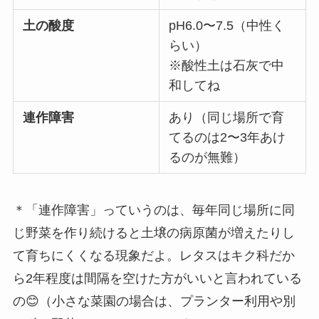
土の酸度
pH6.0〜7.5（中性く
らい）
※酸性土は石灰で中
和してね
連作障害
あり（同じ場所で育
てるのは2〜3年あけ
るのが無難）
＊「連作障害」っていうのは、毎年同じ場所に同
じ野菜を作り続けると土壌の病原菌が増えたりし
て育ちにくくなる現象だよ。レタスはキク科だか
ら2年程度は間隔を空けた方がいいと言われている
の😊（小さな菜園の場合は、プランター利用や別