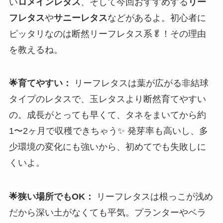
い
ロメインレタス
、そして今回おすすめする
リー
フレタス
や
サニーレタス
などがあるよ。初心者に
ピッタリなのは断然リーフレタス系🥬！その理由
を教えるね。
🌟育てやすい：
リーフレタスは葉が広がる非結球
タイプのレタスで、玉レタスより断然育てやすい
の。成長がとっても早くて、タネをまいてから約
1〜2ヶ月で収穫できちゃう✨ 発芽率も高いし、多
少環境の変化にも強いから、初めてでも失敗しに
くいよ。
🌟狭い場所でもOK：
リーフレタスは根っこが浅め
だから深い土がなくても平気。プランターやベラ