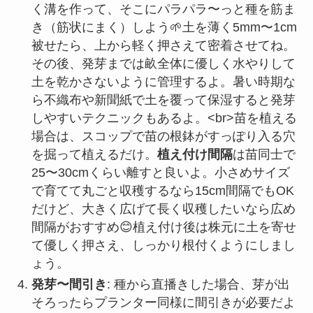
く溝を作って、そこにパラパラ〜っと種を筋ま
き（筋状にまく）しよう🌱土を薄く5mm〜1cm
被せたら、上から軽く押さえて密着させてね。
その後、発芽までは畝全体に優しく水やりして
土を乾かさないように管理するよ。暑い時期な
ら不織布や新聞紙で土を覆って保湿すると発芽
しやすいテクニックもあるよ。<br>苗を植える
場合は、スコップで苗の根鉢がすっぽり入る穴
を掘って植えるだけ。
植え付け間隔
は苗同士で
25〜30cmくらい離すと良いよ。小さめサイズ
で育てて丸ごと収穫するなら15cm間隔でもOK
だけど、大きく広げて長く収穫したいなら広め
間隔がおすすめ😊植え付け後は株元に土を寄せ
て優しく押さえ、しっかり根付くようにしまし
ょう。
発芽〜間引き
: 種から直播きした場合、芽が出
そろったらプランター同様に間引きが必要だよ