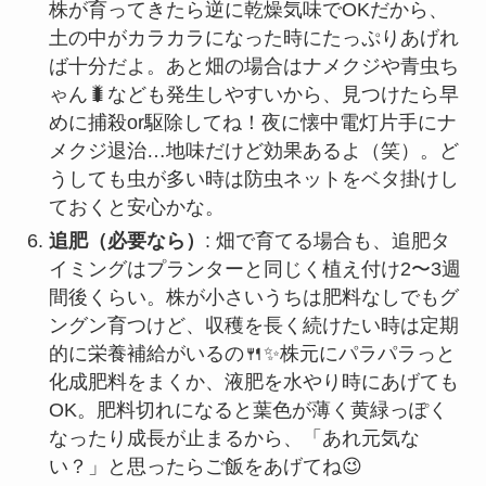
株が育ってきたら逆に乾燥気味でOKだから、
土の中がカラカラになった時にたっぷりあげれ
ば十分だよ。あと畑の場合はナメクジや青虫ち
ゃん🐛なども発生しやすいから、見つけたら早
めに捕殺or駆除してね！夜に懐中電灯片手にナ
メクジ退治…地味だけど効果あるよ（笑）。ど
うしても虫が多い時は防虫ネットをベタ掛けし
ておくと安心かな。
追肥（必要なら）
: 畑で育てる場合も、追肥タ
イミングはプランターと同じく植え付け2〜3週
間後くらい。株が小さいうちは肥料なしでもグ
ングン育つけど、収穫を長く続けたい時は定期
的に栄養補給がいるの🍴✨株元にパラパラっと
化成肥料をまくか、液肥を水やり時にあげても
OK。肥料切れになると葉色が薄く黄緑っぽく
なったり成長が止まるから、「あれ元気な
い？」と思ったらご飯をあげてね😉