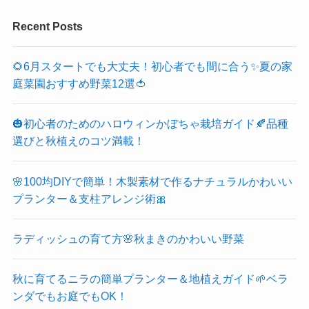
Recent Posts
🌻6月スタートでも大丈夫！初心者でも間に合う✨夏の家
庭菜園おすすめ野菜12選🍅
🎃初心者のためのハロウィンかぼちゃ栽培ガイド🍂品種
選びと秋植えのコツ満載！
🌸100均DIYで簡単！木製素材で作るナチュラルかわいい
プランター＆支柱アレンジ術🎀
ラディッシュの育て方🌸秋まきのかわいい野菜
秋に育てるニラの簡単プランター＆地植えガイド🌱ベラ
ンダでもお庭でもOK！