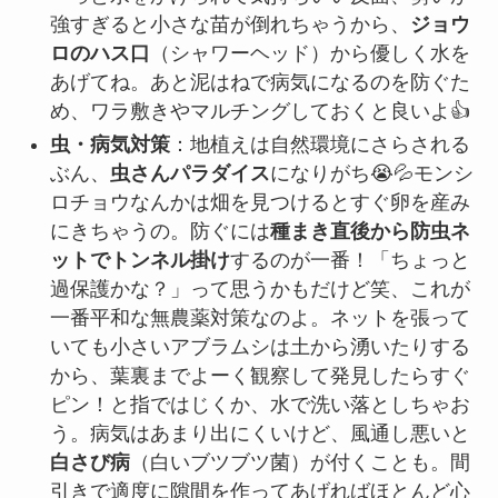
強すぎると小さな苗が倒れちゃうから、
ジョウ
ロのハス口
（シャワーヘッド）から優しく水を
あげてね。あと泥はねで病気になるのを防ぐた
め、ワラ敷きやマルチングしておくと良いよ👍
虫・病気対策
：地植えは自然環境にさらされる
ぶん、
虫さんパラダイス
になりがち😭💦モンシ
ロチョウなんかは畑を見つけるとすぐ卵を産み
にきちゃうの。防ぐには
種まき直後から防虫ネ
ットでトンネル掛け
するのが一番！「ちょっと
過保護かな？」って思うかもだけど笑、これが
一番平和な無農薬対策なのよ。ネットを張って
いても小さいアブラムシは土から湧いたりする
から、葉裏までよーく観察して発見したらすぐ
ピン！と指ではじくか、水で洗い落としちゃお
う。病気はあまり出にくいけど、風通し悪いと
白さび病
（白いブツブツ菌）が付くことも。間
引きで適度に隙間を作ってあげればほとんど心