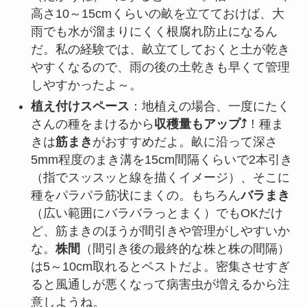
高さ10～15cmくらいの畝を立てておけば、大
雨でも水が溜まりにくく根腐れ防止になるん
だ。私の経験では、畝立てしておくと土が乾き
やすくなるので、雨の後の土乾きも早くて管理
しやすかったよ～。
植え付けスペース
：地植えの場合、一度にたく
さんの種をまけるから
収穫量もアップ⤴️
！種ま
きは
筋まき
がおすすめだよ。畝に沿って深さ
5mm程度のまき溝を15cm間隔くらいで2本引き
（指でスッスッと線を描くイメージ）、そこに
種をパラパラ筋状にまくの。もちろん
バラまき
（広い範囲にバラバラっとまく）でもOKだけ
ど、筋まきのほうが間引きや管理がしやすいか
な。
株間
（間引き後の最終的な株と株の間隔）
は5～10cm取れるとベストだよ。密集させすぎ
ると風通しが悪くなって病害虫が増えるから注
意しようね。