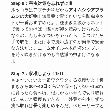
Step 6：害虫対策を忘れずに🐛
ルッコラはアブラナ科だから
アオムシやアブラ
ムシの大好物
！無農薬で育てたいなら
防虫ネッ
ト
が一番おすすめだよ。種まき直後からネット
で覆っておけば、蝶々が卵を産みつけられなく
なるの。もし虫がついちゃったら、見つけたら
手で取る、または水で洗い流すのが簡単で安全
な方法だよ。ニームオイルや木酢液のスプレー
を時々吹きかけるのも自然派の虫よけになる
よ。
Step 7：収穫しよう！✨🍴
さぁ〜いよいよ一番ワクワクする収穫だよ！種
まきから
30〜40日くらい
で葉っぱが10〜15cm
に育ったら食べ頃。根元からハサミで切り取れ
ば、株ごと収穫もできるし、外葉から少しずつ
摘み取れば
長く楽しめる
んだ。ベビーリーフと