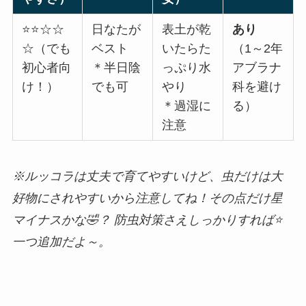
⭐️⭐️☆☆
日なたが
表土が乾
あり
☆（でも
ベスト
いたらた
（1～2年
初心者向
＊半日陰
っぷり水
アブラナ
け！）
でも可
やり
科を避け
＊過湿に
る）
注意
※ルッコラは丈夫で育てやすいけど、虫だけは大
好物にされやすいから注意してね！その点だけ星
マイナスかな🤣？ 防虫対策さえしっかりすれば⭐️
一つ追加だよ～。