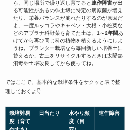
ら、同じ場所で繰り返し育てると
連作障害
が出
る可能性があるの💦土壌に特定の病原菌が増え
たり、栄養バランスが崩れたりするのが原因だ
よ。一度ルッコラやキャベツ・大根・小松菜な
どのアブラナ科野菜を育てた土は、
1～2年間
あ
けてから再び同じ科の植物を植えるようにしよ
うね。プランター栽培なら毎回新しい培養土に
替えるか、古土をリサイクルするときは太陽熱
消毒や土壌改良してから使ってね。
ではここで、基本的な栽培条件をサクッと表で整
理しておくよ👇
栽培難易
日当たり
水やり頻
連作障害
度（育て
度（目
やすさ）
安）