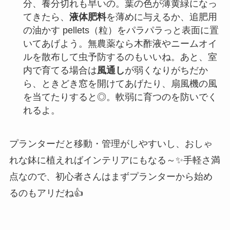
分、養分切れも早いの。葉の色が薄黄緑になっ
てきたら、
液体肥料
を薄めに与えるか、追肥用
の油かす pellets（粒）をパラパラっと表面に置
いてあげよう。無農薬なら木酢液やニームオイ
ルを散布して虫予防するのもいいね。あと、室
内で育てる場合は
風通し
が弱くなりがちだか
ら、ときどき窓を開けてあげたり、扇風機の風
を当てたりすると◎。軟弱に育つのを防いでく
れるよ。
プランターだと移動・管理がしやすいし、おしゃ
れな鉢に植えればインテリアにもなる～✨手軽さ満
点なので、初心者さんはまずプランターから始め
るのもアリだね👍