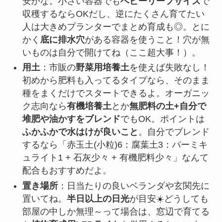
安かな。小さい容器でも
ベビーリーフサイズ
で
収穫するならOKだし、逆にたくさん育てたい
人は大きめプランターでまとめ育成も◎。とに
かく
底に排水穴
がある容器を使うこと！穴が無
いものは自分で開けてね（ここ超大事！）。
用土
：市販の
野菜用培養土
を使えば失敗なし！
初めから肥料も入ってるタイプなら、そのまま
種をまくだけでスタートできるよ。オーガニッ
ク志向なら
有機培養土
とか
無肥料の土+自分で
堆肥や油かすをブレンド
でもOK。ポイントは
ふかふかで水はけが良いこと
。自分でブレンド
するなら「赤玉土(小粒)6：腐葉土3：バーミキ
ュライト1 + 石灰少々 + 有機肥料少々」なんて
配合もおすすめだよ。
置き場所
：日当たりの良いベランダや玄関先に
置いてね。
半日以上の日光
が目安☀️どうしても
部屋の中しか無理～って場合は、窓辺で育てる