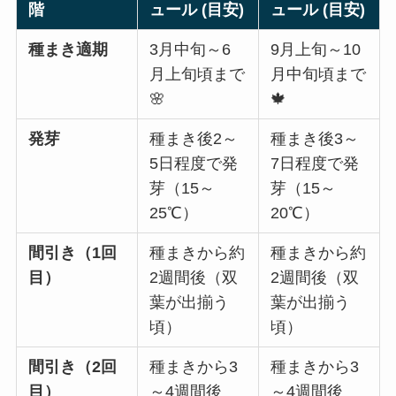
階
ュール (目安)
ュール (目安)
種まき適期
3月中旬～6
9月上旬～10
月上旬頃まで
月中旬頃まで
🌸
🍁
発芽
種まき後2～
種まき後3～
5日程度で発
7日程度で発
芽（15～
芽（15～
25℃）
20℃）
間引き（1回
種まきから約
種まきから約
目）
2週間後（双
2週間後（双
葉が出揃う
葉が出揃う
頃）
頃）
間引き（2回
種まきから3
種まきから3
目）
～4週間後
～4週間後