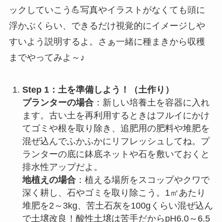
ックしていこう💪写真やイラストがなくても頭に
浮かぶくらい、できるだけ視覚的にイメージしや
すいよう説明するよ。さぁ一緒に種まきから収穫
までやってみよ～♪
Step 1：土を準備しよう！（土作り）
プランターの場合
：新しい培養土を容器に入れ
ます。古い土を再利用するときはフルイにかけ
てゴミや根を取り除き、追肥用の肥料や堆肥を
混ぜ込んでふかふかにリフレッシュしてね。プ
ランターの底に鉢底ネットや石を敷いておくと
排水性アップだよ。
地植えの場合
：植える場所をスコップやクワで
深く耕し、石やゴミを取り除こう。1㎡あたり
堆肥を2～3kg、苦土石灰を100gくらい混ぜ込ん
で土壌改良！酸性土壌は苦手だからpH6.0～6.5