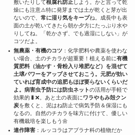
敷いたりして
根腐れ防止
しよう。かと言って乾
燥にも注意⚠️特に発芽までは土が乾くと芽が出
ないので、
常に湿り気をキープ
ね。成長中も表
面の土が乾いてきたら朝か夕方にたっぷり水や
りしてね。「乾かさず、でも過湿にしない」が
コツだよ。
無農薬・有機のコツ
：化学肥料や農薬を使わな
い場合、土のチカラが超重要！植える前に
有機
質肥料（油かす・骨粉入り堆肥など）を混ぜて
土壌パワーをアップさせておこう。元肥が効い
ていれば育成中の追肥もほぼ要らないくらいだ
よ。病害虫予防には防虫ネット
の活用が手軽で
効果的🐛❌。あと土の表面に
ワラやもみ殻クン
炭
を敷くと、泥はね防止で病気予防＆保湿にも
なるの。自然のチカラを味方に付けて、優しい
有機栽培を楽しもう🌼
連作障害
：ルッコラはアブラナ科の植物だか