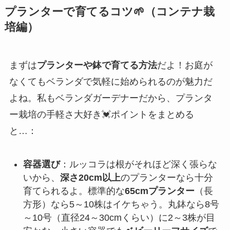
プランターで育てるコツ🌱（コンテナ栽
培編）
まずは
プランターや鉢で育てる方法
だよ！お庭が
なくてもベランダで気軽に始められるのが魅力だ
よね。私もベランダガーデナーだから、プランタ
ー栽培の手軽さ大好き💓ポイントをまとめる
と…：
容器選び
：ルッコラは根がそれほど深く張らな
いから、
深さ20cm以上
のプランターなら十分
育てられるよ。標準的な
65cmプランター
（長
方形）なら5～10株はイケちゃう。丸鉢なら8号
～10号（直径24～30cmくらい）に2～3株が目