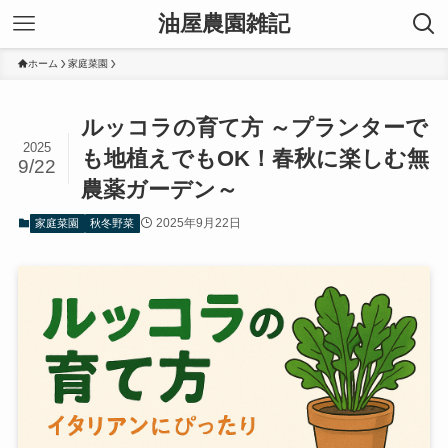
油屋農園雑記
ホーム
家庭菜園
ルッコラの育て方 ～プランターで
2025
も地植えでもOK！春秋に楽しむ無
9/22
農薬ガーデン～
2025年9月22日
家庭菜園
秋冬野菜