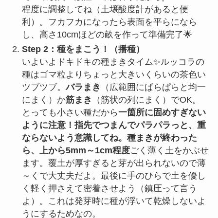
程度に調整してね（土壌酸度計があると便
利）。フカフカになったら表面を平らになら
し、高さ10cmほどの畝を作って準備完了🌟
Step 2：種をまこう！（播種）
いよいよドキドキの種まきタイム✨ルッコラの
種はゴマ粒よりちょっと大きいくらいの茶色い
ツブツブ。
バラまき
（広範囲にぱらぱらと均一
にまく）か
筋まき
（筋状の列にまく）でOK。
とっても小さい種だから
一箇所に固めすぎない
ように注意！指先でつまんでパラパラっと、重
ならないよう意識してね。種まきが終わった
ら、上から5mm～1cm程度
ごく薄く土をかぶせ
ます。覆土が厚すぎると芽が出られないので薄
～くで大丈夫だよ。最後に手のひらで土を優し
く軽く押さえて密着させよう（鎮圧って言う
よ）。これは発芽時に種が浮いて乾燥しないよ
うにするためなの。