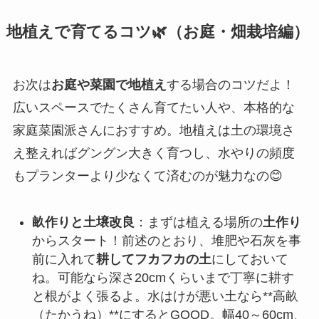
地植えで育てるコツ🌿（お庭・畑栽培編）
お次は
お庭や菜園で地植え
する場合のコツだよ！
広いスペースでたくさん育てたい人や、本格的な
家庭菜園派さんにおすすめ。地植えは土の環境さ
え整えればグングン大きく育つし、水やりの頻度
もプランターより少なくて済むのが魅力なの😊
畝作りと土壌改良
：まずは植える場所の
土作り
からスタート！前述のとおり、堆肥や石灰を事
前に入れて
耕してフカフカの土
にしておいて
ね。可能なら深さ20cmくらいまで丁寧に耕す
と根がよく張るよ。水はけが悪い土なら**高畝
（たかうね）**にするとGOOD。幅40～60cm、