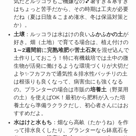
気だとルッコラもご機嫌なの🎵暑すぎ＆寒すぎ
はちょっと苦手だから、その時期は工夫が必要
だね（夏は日陰＆こまめ潅水、冬は保温対策と
か）。
土壌
：ルッコラは水はけの良い
ふかふかの土
が
好き。畑（土地）で育てる場合は、植え付けの
1～2週間前
に
完熟堆肥
や
苦土石灰
を混ぜ込んで
土作りしておこう！特に有機栽培では土中の微
生物が活発に働けるような環境づくりが大切だ
よ🪱✨フカフカで通気性＆排水性バッチリの土
は根張りも良くなって、病害虫にも強くなる
の。プランターの場合は市販の
培養土
（野菜用
の土）を使えばOK！最初から肥料が入った培
養土なら準備ラクラクだし、初心者さんにはお
すすめだよ。
水はけと水もち
：畑なら高畝（たかうね）を作
って排水良くしたり、プランターなら鉢底石を