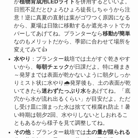
か
植物育成用LEDライト
を併用するといいよ。
日照不足だとひょろひょろ徒長しちゃうから注
意！逆に真夏の直射は葉がゴワつく原因になる
から、夏場は日陰に移動するか遮光ネットでカ
バーしてあげてね。プランターなら
移動が簡単
なのもメリットだから、季節に合わせて場所を
変えてみて👍
水やり
：プランター栽培では土がすぐ乾きやす
いから、
毎朝チェック
が日課だよ。特に種まき
～発芽までは表面が乾かないように朝夕しっか
りミスト状に水やり🌧️発芽後も、土の表面が乾
いてきたら
迷わずたっぷり水
をあげてね。「底
穴から水が流れ出るくらい」が目安だよ。ただ
し受け皿に溜まった水は捨てて根腐れ防止！暑
い時期は朝夕2回、水やりしないとしおれるこ
ともあるから様子を見て調整してね。
その他
：プランター栽培では
土の量が限られる