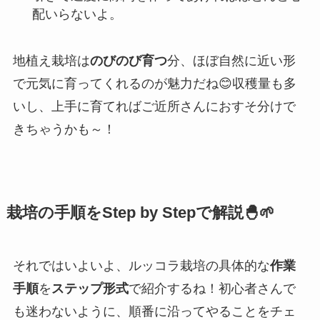
配いらないよ。
地植え栽培は
のびのび育つ
分、ほぼ自然に近い形
で元気に育ってくれるのが魅力だね😊収穫量も多
いし、上手に育てればご近所さんにおすそ分けで
きちゃうかも～！
栽培の手順をStep by Stepで解説🐣🌱
それではいよいよ、ルッコラ栽培の具体的な
作業
手順
を
ステップ形式
で紹介するね！初心者さんで
も迷わないように、順番に沿ってやることをチェ