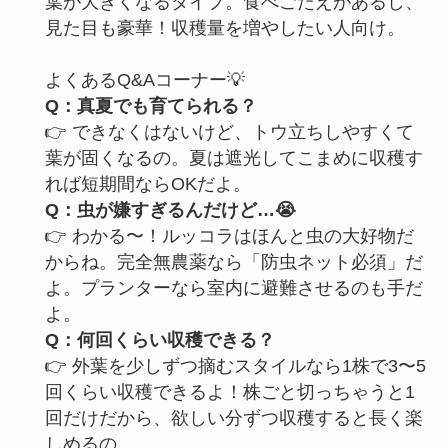
葉が大きくなるタイプ。食べごたえがあるし、
見た目も豪華！収穫量を増やしたい人向け。
よくあるQ&Aコーナー💡
Q：真夏でも育てられる？
👉 できなくはないけど、トウ立ちしやすくて
葉が固くなるの。夏は遮光してこまめに収穫す
れば短期間ならOKだよ。
Q：虫が嫌すぎるんだけど…😭
👉 わかる〜！ルッコラはほんと虫の大好物だ
からね。完全無農薬なら「防虫ネット必須」だ
よ。プランターなら室内に避難させるのも手だ
よ。
Q：何回くらい収穫できる？
👉 外葉を少しずつ摘むスタイルなら1株で3〜5
回くらい収穫できるよ！株ごと切っちゃうと1
回だけだから、欲しい分ずつ収穫すると長く楽
しめるの。