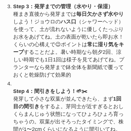
Step 3：発芽までの管理（水やり・保湿）
種まき直後から発芽までは
毎日欠かさず水やり
しよう！ジョウロの
ハス口
（シャワーヘッド）
を使って、土が流れないように優しくたっぷり
お水をあげてね。土の表面が乾いたら即お水！
くらいの心構えで😉ポイントは
常に湿り気をキ
ープ
することだよ。暑い時期なら朝夕2回、涼
しい時期でも1日1回は様子を見てあげてね。プ
ランターなら発芽まで鉢全体を新聞紙で覆って
おくと乾燥防げて効果的
Step 4：間引きをしよう！🌱✂️
発芽して小さな双葉が並んできたら、まず
1回
目の間引き
をするよ。芽同士が近すぎるとおし
くらまんじゅう状態になってひょろひょろ育っ
ちゃうの。双葉が出そろったタイミングで、株
間が1〜2cmくらいになるように間引いてね。