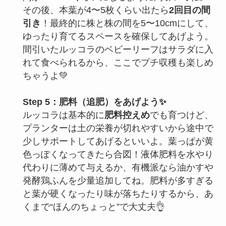
その後、本葉が4〜5枚くらい出たら
2回目の間
引き
！最終的に株と株の間を5〜10cmにして、
ゆったり育てるスペースを確保してあげよう。
間引いたルッコラのベビーリーフはサラダに入
れて食べられるから、ここでプチ収穫も楽しめ
ちゃうよ💚
Step 5：肥料（追肥）をあげよう✨
ルッコラは基本的に
肥料控えめ
でも育つけど、
プランターは土の栄養が切れやすいから途中で
少しサポートしてあげるといいよ。葉っぱが黄
色っぽくなってきたら合図！液体肥料を水やり
代わりに薄めて与えるか、有機派なら油かすや
発酵鶏ふんを少量追加してね。肥料が多すぎる
と葉が硬くなったり味が落ちたりするから、あ
くまで“ほんのちょっと”で大丈夫👌