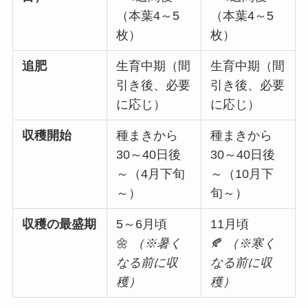
（本葉4～5
（本葉4～5
枚）
枚）
追肥
生育中期（間
生育中期（間
引き後、必要
引き後、必要
に応じ）
に応じ）
収穫開始
種まきから
種まきから
30～40日後
30～40日後
～（4月下旬
～（10月下
～）
旬～）
収穫の最盛期
5～6月頃
11月頃
🌼
（※暑く
🍂
（※寒く
なる前に収
なる前に収
穫）
穫）