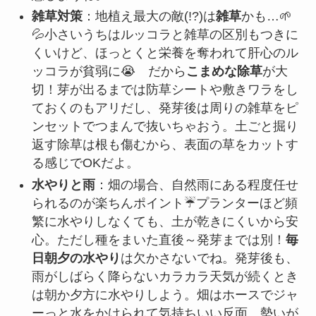
雑草対策
：地植え最大の敵(!?)は
雑草
かも…🌱
💦小さいうちはルッコラと雑草の区別もつきに
くいけど、ほっとくと栄養を奪われて肝心のル
ッコラが貧弱に😭 だから
こまめな除草
が大
切！芽が出るまでは防草シートや敷きワラをし
ておくのもアリだし、発芽後は周りの雑草をピ
ンセットでつまんで抜いちゃおう。土ごと掘り
返す除草は根も傷むから、表面の草をカットす
る感じでOKだよ。
水やりと雨
：畑の場合、自然雨にある程度任せ
られるのが楽ちんポイント☔プランターほど頻
繁に水やりしなくても、土が乾きにくいから安
心。ただし種をまいた直後～発芽までは別！
毎
日朝夕の水やり
は欠かさないでね。発芽後も、
雨がしばらく降らないカラカラ天気が続くとき
は朝か夕方に水やりしよう。畑はホースでジャ
ーっと水をかけられて気持ちいい反面、勢いが