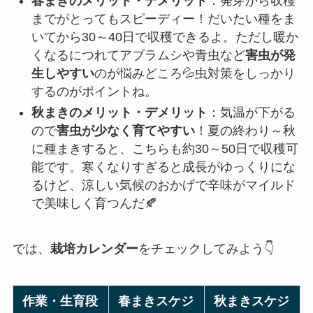
春まきのメリット・デメリット
：発芽から収穫
までがとってもスピーディー！だいたい種をま
いてから30～40日で収穫できるよ。ただし暖か
くなるにつれてアブラムシや青虫など
害虫が発
生しやすい
のが悩みどころ💦虫対策をしっかり
するのがポイントね。
秋まきのメリット・デメリット
：気温が下がる
ので
害虫が少なく育てやすい
！夏の終わり～秋
に種まきすると、こちらも約30～50日で収穫可
能です。寒くなりすぎると成長がゆっくりにな
るけど、涼しい気候のおかげで辛味がマイルド
で美味しく育つんだ🍂
では、
栽培カレンダー
をチェックしてみよう👇
作業・生育段
春まきスケジ
秋まきスケジ