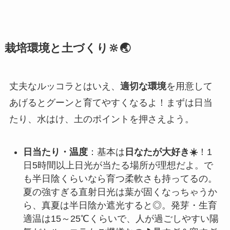
栽培環境と土づくり🔆🌏
丈夫なルッコラとはいえ、
適切な環境
を用意して
あげるとグーンと育てやすくなるよ！まずは日当
たり、水はけ、土のポイントを押さえよう。
日当たり・温度
：基本は
日なたが大好き☀️
！1
日5時間以上日光が当たる場所が理想だよ。で
も半日陰くらいなら育つ柔軟さも持ってるの。
夏の強すぎる直射日光は葉が固くなっちゃうか
ら、真夏は半日陰か遮光すると◎。発芽・生育
適温は15～25℃くらいで、人が過ごしやすい陽