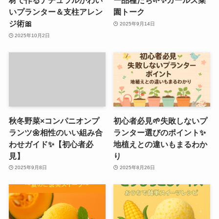
材で作るナチュラルかわい
ー品種たち🌱✨ガールズ菜
いプランター＆支柱アレン
園トーク
ジ術🎀
2025年9月14日
2025年10月2日
秋冬野菜×コンパニオンプ
初心者必見🌱失敗しないプ
ランツ🌼相性のいい組み合
ランター選びのポイント✨
わせガイド✨【初心者必
地植えとの違いもまるわか
見】
り
2025年9月8日
2025年8月26日