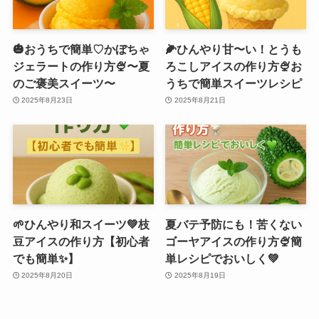
🎃おうちで簡単♡かぼちゃ
🌽ひんやり甘〜い！とうも
ジェラートの作り方🍨〜夏
ろこしアイスの作り方🍨お
のご褒美スイーツ〜
うちで簡単スイーツレシピ
2025年8月23日
2025年8月21日
🌱ひんやり和スイーツ💚枝
夏バテ予防にも！苦くない
豆アイスの作り方【初心者
ゴーヤアイスの作り方🍨簡
でも簡単✨】
単レシピでおいしく💚
2025年8月20日
2025年8月19日