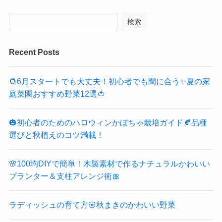
検索
Recent Posts
🌻6月スタートでも大丈夫！初心者でも間に合う✨夏の家
庭菜園おすすめ野菜12選🍅
🎃初心者のためのハロウィンかぼちゃ栽培ガイド🍂品種
選びと秋植えのコツ満載！
🌸100均DIYで簡単！木製素材で作るナチュラルかわいい
プランター＆支柱アレンジ術🎀
ラディッシュの育て方🌸秋まきのかわいい野菜