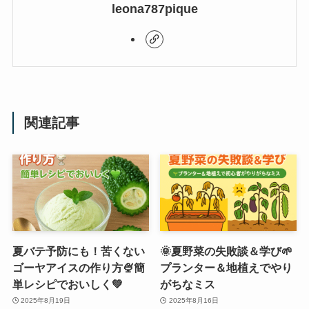
leona787pique
関連記事
夏バテ予防にも！苦くない
🌞夏野菜の失敗談＆学び🌱
ゴーヤアイスの作り方🍨簡
プランター＆地植えでやり
単レシピでおいしく💚
がちなミス
2025年8月19日
2025年8月16日